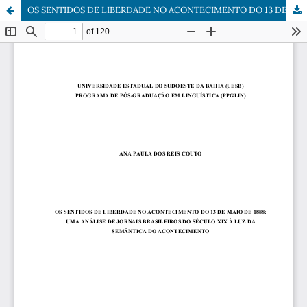
OS SENTIDOS DE LIBERDADE NO ACONTECIMENTO DO 13 DE MAIO DE 1888: UMA ANÁLISE DE JORNAIS BRASILEIROS DO SÉCULO XIX À LUZ DA SEMÂNTICA DO ACONTECIMENTO