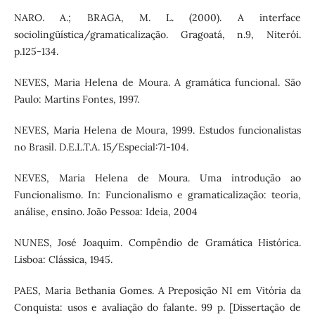
NARO. A.; BRAGA, M. L. (2000). A interface
sociolingüística/gramaticalização. Gragoatá, n.9, Niterói.
p.125-134.
NEVES, Maria Helena de Moura. A gramática funcional. São
Paulo: Martins Fontes, 1997.
NEVES, Maria Helena de Moura, 1999. Estudos funcionalistas
no Brasil. D.E.L.T.A. 15/Especial:71-104.
NEVES, Maria Helena de Moura. Uma introdução ao
Funcionalismo. In: Funcionalismo e gramaticalização: teoria,
análise, ensino. João Pessoa: Ideia, 2004
NUNES, José Joaquim. Compêndio de Gramática Histórica.
Lisboa: Clássica, 1945.
PAES, Maria Bethania Gomes. A Preposição NI em Vitória da
Conquista: usos e avaliação do falante. 99 p. [Dissertação de