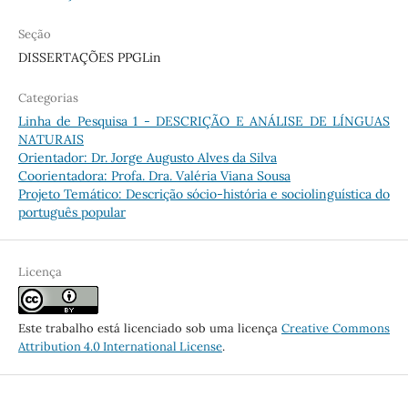
Seção
DISSERTAÇÕES PPGLin
Categorias
Linha de Pesquisa 1 - DESCRIÇÃO E ANÁLISE DE LÍNGUAS
NATURAIS
Orientador: Dr. Jorge Augusto Alves da Silva
Coorientadora: Profa. Dra. Valéria Viana Sousa
Projeto Temático: Descrição sócio-história e sociolinguística do
português popular
Licença
Este trabalho está licenciado sob uma licença
Creative Commons
Attribution 4.0 International License
.