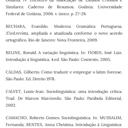
Goiânia. IV Encontro da Associação de Estudos Crioulos e
Similares: Caderno de Resumos. Goiânia: Universidade
Federal de Goiânia, 2006. v. único. p. 27-28.
BECHARA, Evanildo. Moderna Gramática Portuguesa.
37.ed.revista, ampliada e atualizada conforme o novo acordo
ortográfico. Rio de Janeiro: Nova Fronteira, 2009.
BELINE, Ronald. A variação linguística. In: FIORIN, José Luiz.
Introdução à linguística. 4.ed. São Paulo: Contexto, 2005.
CALDAS, Gilberto. Como traduzir e empregar o latim forense.
São Paulo: Ed. Direito 1978.
CALVET, Louis-Jean. Sociolinguística: uma introdução crítica.
Trad. De Marcos Marcionilo. São Paulo: Parábola Editorial,
2002.
CAMACHO, Roberto Gomes. Sociolinguística. In: MUSSALIM,
Fernanda; BENTES, Anna Christina. Introdução à Linguística: