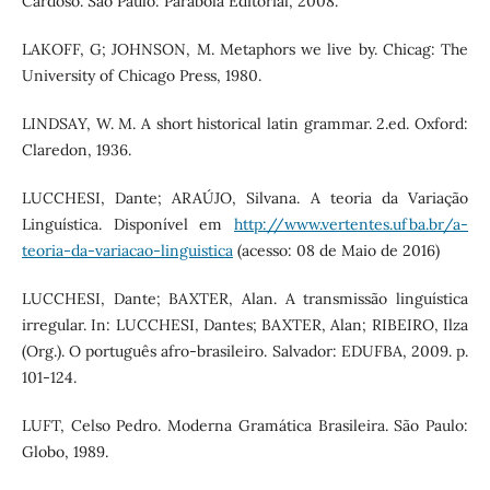
Cardoso. São Paulo: Parábola Editorial, 2008.
LAKOFF, G; JOHNSON, M. Metaphors we live by. Chicag: The
University of Chicago Press, 1980.
LINDSAY, W. M. A short historical latin grammar. 2.ed. Oxford:
Claredon, 1936.
LUCCHESI, Dante; ARAÚJO, Silvana. A teoria da Variação
Linguística. Disponível em
http://www.vertentes.ufba.br/a-
teoria-da-variacao-linguistica
(acesso: 08 de Maio de 2016)
LUCCHESI, Dante; BAXTER, Alan. A transmissão linguística
irregular. In: LUCCHESI, Dantes; BAXTER, Alan; RIBEIRO, Ilza
(Org.). O português afro-brasileiro. Salvador: EDUFBA, 2009. p.
101-124.
LUFT, Celso Pedro. Moderna Gramática Brasileira. São Paulo:
Globo, 1989.