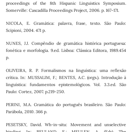
proceedings of the 8th Hispanic Linguistics Symposium.
Somerville: Cascadilla Proceedings Project, 2006. p. 167-171.
NICOLA, E. Gramática: palavra, frase, texto. São Paulo:
Scipioni, 2004. 471 p.
NUNES, J.J. Compêndio de gramática histórica portuguesa:
fonética e morfologia. 9.ed. Lisboa: Clássica Editora, 1989.454
p.
OLIVEIRA, R. P. Formalismos na linguística: uma reflexão
crítica. In: MUSSALIM, F.; BENTES, A.C. (orgs.). Introdução à
linguística: fundamentos epistemológicos. Vol. 3.3.ed. São
Paulo: Cortez, 2007. p.219-250.
PERINI, M.A. Gramática do português brasileiro. São Paulo:
Parábola, 2010. 366 p.
PESETSKY, David. Wh-in-situ: Movement and unselective
binding. In: REULAND, E.; MEULEN, A. (Eds). The