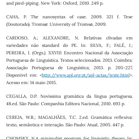
and pied-piping. New York: Oxford, 2010. 249 p.
CAHA, P. The nanosyntax of case. 2009. 321 f. Tese
(Doutorado). Tromsø: University of Tromsø, 2009.
CARDOSO, A.; ALEXANDRE, N. Relativas clivadas em
variedades não standard do PE. In: SILVA, F.; FALÉ, I.;
PEREIRA, I. (Orgs.). XXVIII Encontro Nacional da Associação
Portuguesa de Linguística. Textos selecionados. 2013. Coimbra:
Associação Portuguesa de Linguística, 2013. p. 205-227.
Disponível em: <
http://www.apl.org.pt/apl-actas/teste.html
>.
Acesso em: 14 maio 2015.
CEGALLA, D.P. Novíssima gramática da língua portuguesa.
48.ed. São Paulo: Companhia Editora Nacional, 2010. 693 p.
CEREJA, W.R.; MAGALHÃES, T.C. 2.ed. Gramática reflexiva:
texto, semântica e interação. São Paulo: Atual, 2005. 447 p.
CHOMSKY, N.A minimalist program for linguistic theory. In: