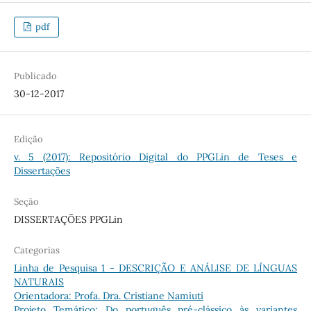
pdf
Publicado
30-12-2017
Edição
v. 5 (2017): Repositório Digital do PPGLin de Teses e
Dissertações
Seção
DISSERTAÇÕES PPGLin
Categorias
Linha de Pesquisa 1 - DESCRIÇÃO E ANÁLISE DE LÍNGUAS
NATURAIS
Orientadora: Profa. Dra. Cristiane Namiuti
Projeto Temático: Do português pré-clássico às variantes