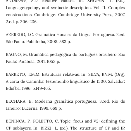
ANDREWS, A.D. Relative clauses. In: SHOPEN, T. (Ed.).
Languagetypology and syntactic description. Vol. II: Complex
constructions. Cambridge: Cambridge University Press, 2007.
2.ed. p. 206-236.
AZEREDO, J.C. Gramática Houaiss da Língua Portuguesa. 2.ed.
São Paulo: Publifolha, 2008. 583 p.
BAGNO, M. Gramática pedagógica do português brasileiro. São
Paulo: Parábola, 2011. 1053 p.
BARRETO, T.M.M. Estruturas relativas. In: SILVA, R.V.M. (Org).
A carta de Caminha: testemunho linguístico de 1500. Salvador:
Edufba, 1996. p.149-165.
BECHARA, E. Moderna gramática portuguesa. 37.ed. Rio de
Janeiro: Lucerna, 1999. 669 p.
BENINCÀ, P.; POLETTO, C. Topic, focus and V2: defining the
CP sublayers. In: RIZZI, L. (ed.). The structure of CP and IP.