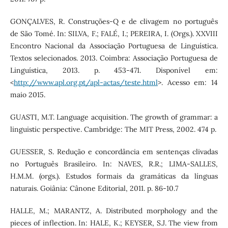
GONÇALVES, R. Construções-Q e de clivagem no português
de São Tomé. In: SILVA, F.; FALÉ, I.; PEREIRA, I. (Orgs.). XXVIII
Encontro Nacional da Associação Portuguesa de Linguística.
Textos selecionados. 2013. Coimbra: Associação Portuguesa de
Linguística, 2013. p. 453-471. Disponível em:
<
http://www.apl.org.pt/apl-actas/teste.html
>. Acesso em: 14
maio 2015.
GUASTI, M.T. Language acquisition. The growth of grammar: a
linguistic perspective. Cambridge: The MIT Press, 2002. 474 p.
GUESSER, S. Redução e concordância em sentenças clivadas
no Português Brasileiro. In: NAVES, R.R.; LIMA-SALLES,
H.M.M. (orgs.). Estudos formais da gramáticas da línguas
naturais. Goiânia: Cânone Editorial, 2011. p. 86-10.7
HALLE, M.; MARANTZ, A. Distributed morphology and the
pieces of inflection. In: HALE, K.; KEYSER, S.J. The view from