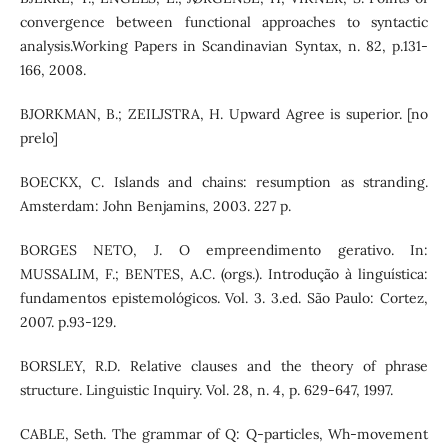
convergence between functional approaches to syntactic
analysis.Working Papers in Scandinavian Syntax, n. 82, p.131-
166, 2008.
BJORKMAN, B.; ZEILJSTRA, H. Upward Agree is superior. [no
prelo]
BOECKX, C. Islands and chains: resumption as stranding.
Amsterdam: John Benjamins, 2003. 227 p.
BORGES NETO, J. O empreendimento gerativo. In:
MUSSALIM, F.; BENTES, A.C. (orgs.). Introdução à linguística:
fundamentos epistemológicos. Vol. 3. 3.ed. São Paulo: Cortez,
2007. p.93-129.
BORSLEY, R.D. Relative clauses and the theory of phrase
structure. Linguistic Inquiry. Vol. 28, n. 4, p. 629-647, 1997.
CABLE, Seth. The grammar of Q: Q-particles, Wh-movement