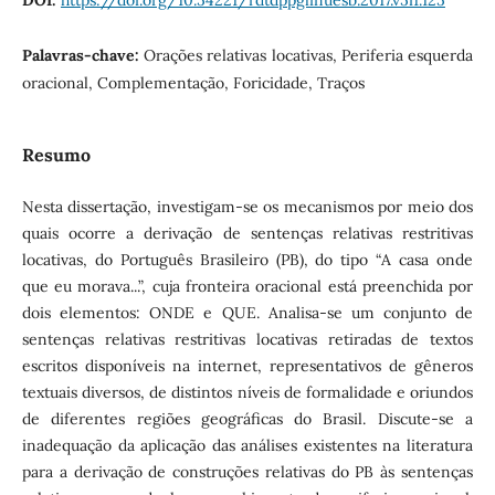
DOI:
https://doi.org/10.54221/rdtdppglinuesb.2017.v5i1.125
Palavras-chave:
Orações relativas locativas, Periferia esquerda
oracional, Complementação, Foricidade, Traços
Resumo
Nesta dissertação, investigam-se os mecanismos por meio dos
quais ocorre a derivação de sentenças relativas restritivas
locativas, do Português Brasileiro (PB), do tipo “A casa onde
que eu morava...”, cuja fronteira oracional está preenchida por
dois elementos: ONDE e QUE. Analisa-se um conjunto de
sentenças relativas restritivas locativas retiradas de textos
escritos disponíveis na internet, representativos de gêneros
textuais diversos, de distintos níveis de formalidade e oriundos
de diferentes regiões geográficas do Brasil. Discute-se a
inadequação da aplicação das análises existentes na literatura
para a derivação de construções relativas do PB às sentenças