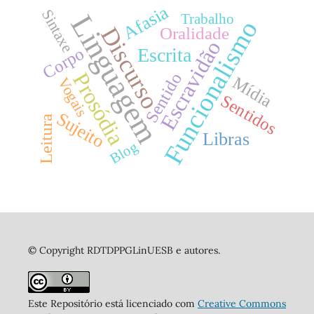
Afasia
Sintaxe
Linguagem
Trabalho
Funcionalismo
Discurso
Oralidade
Escravidão
Corpo
Escrita
Prosódia
Sentido
Mídia
Vogais
Sentidos
Sujeito
Leitura
Libras
Blog
© Copyright RDTDPPGLinUESB e autores.
Este Repositório está licenciado com
Creative Commons