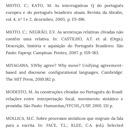
MIOTO, C.; KATO, M. As interrogativas Q do português
europeu e do português brasileiro atuais. Revista da Abralin,
vol. 4, nº 1 e 2, dezembro, 2005, p. 171-196.
MIOTO, C.; NEGRÃO, E.V. As sentenças relativas clivadas não
contêm uma relativa. In: CASTILHO, A.T. et al. (Orgs.).
Descrição, história e aquisição do Português Brasileiro. São
Paulo: Fapesp; Campinas: Pontes, 2007. p. 159-183.
MIYAGAWA, S.Why agree? Why move? Unifying agreement-
based and discourse configurational languages. Cambridge:
The MIT Press, 2010.182 p.
MODESTO, M. As construções clivadas no Português do Brasil:
relações entre interpretação focal, movimento sintático e
prosódia. São Paulo: Humanitas/FFCHL/USP, 2001. 131 p.
MOLLICA, M.C. Sobre processos sintáticos que migram da fala
para a escrita. In: FACE, T.L.; KLEE, C.A. (ed.). Selected