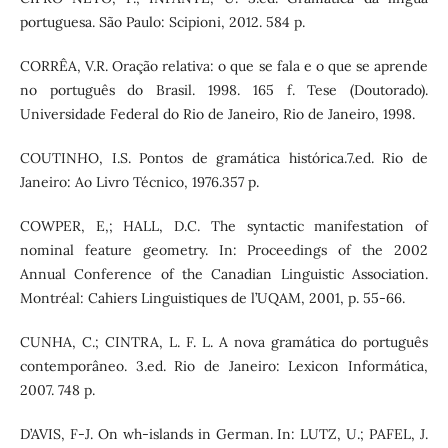
portuguesa. São Paulo: Scipioni, 2012. 584 p.
CORRÊA, V.R. Oração relativa: o que se fala e o que se aprende
no português do Brasil. 1998. 165 f. Tese (Doutorado).
Universidade Federal do Rio de Janeiro, Rio de Janeiro, 1998.
COUTINHO, I.S. Pontos de gramática histórica.7.ed. Rio de
Janeiro: Ao Livro Técnico, 1976.357 p.
COWPER, E,; HALL, D.C. The syntactic manifestation of
nominal feature geometry. In: Proceedings of the 2002
Annual Conference of the Canadian Linguistic Association.
Montréal: Cahiers Linguistiques de l’UQAM, 2001, p. 55-66.
CUNHA, C.; CINTRA, L. F. L. A nova gramática do português
contemporâneo. 3.ed. Rio de Janeiro: Lexicon Informática,
2007. 748 p.
D’AVIS, F-J. On wh-islands in German. In: LUTZ, U.; PAFEL, J.