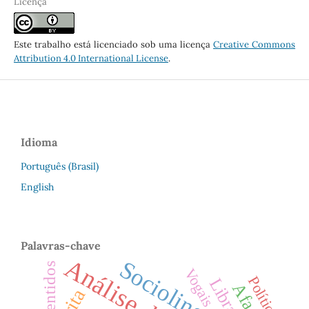
Licença
Este trabalho está licenciado sob uma licença
Creative Commons
Attribution 4.0 International License
.
Idioma
Português (Brasil)
English
Palavras-chave
Sociolinguística
Sentidos
Vogais
Política
Libras
Afasia