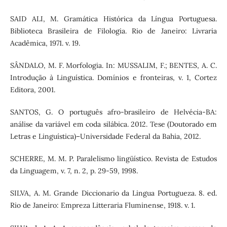
SAID ALI, M. Gramática Histórica da Língua Portuguesa.
Biblioteca Brasileira de Filologia. Rio de Janeiro: Livraria
Acadêmica, 1971. v. 19.
SÂNDALO, M. F. Morfologia. In: MUSSALIM, F.; BENTES, A. C.
Introdução à Linguística. Domínios e fronteiras, v. 1, Cortez
Editora, 2001.
SANTOS, G. O português afro-brasileiro de Helvécia-BA:
análise da variável em coda silábica. 2012. Tese (Doutorado em
Letras e Linguística)–Universidade Federal da Bahia, 2012.
SCHERRE, M. M. P. Paralelismo lingüístico. Revista de Estudos
da Linguagem, v. 7, n. 2, p. 29-59, 1998.
SILVA, A. M. Grande Diccionario da Lingua Portugueza. 8. ed.
Rio de Janeiro: Empreza Litteraria Fluminense, 1918. v. 1.