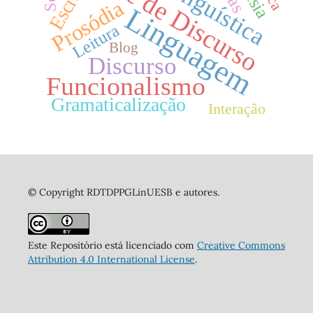
Análise de Discurso
Escrita
Prosódia
Linguagem
Leitura
Blog
Discurso
Funcionalismo
Gramaticalização
Interação
© Copyright RDTDPPGLinUESB e autores.
Este Repositório está licenciado com
Creative Commons
Attribution 4.0 International License
.