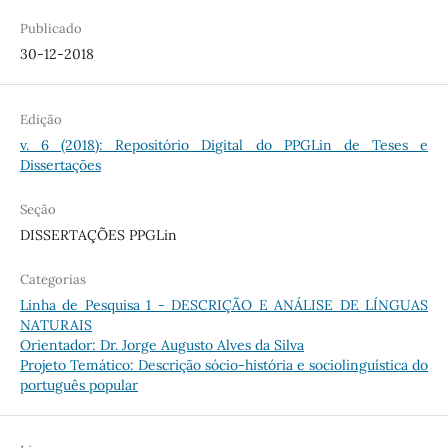
Publicado
30-12-2018
Edição
v. 6 (2018): Repositório Digital do PPGLin de Teses e
Dissertações
Seção
DISSERTAÇÕES PPGLin
Categorias
Linha de Pesquisa 1 - DESCRIÇÃO E ANÁLISE DE LÍNGUAS
NATURAIS
Orientador: Dr. Jorge Augusto Alves da Silva
Projeto Temático: Descrição sócio-história e sociolinguística do
português popular