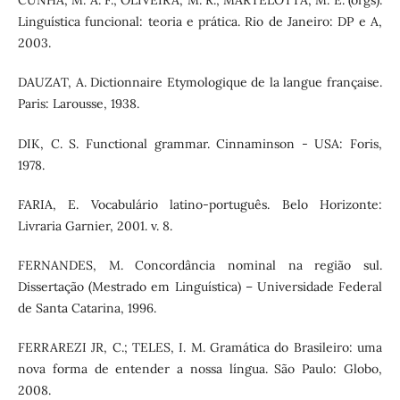
CUNHA, M. A. F.; OLIVEIRA, M. R.; MARTELOTTA, M. E. (orgs).
Linguística funcional: teoria e prática. Rio de Janeiro: DP e A,
2003.
DAUZAT, A. Dictionnaire Etymologique de la langue française.
Paris: Larousse, 1938.
DIK, C. S. Functional grammar. Cinnaminson - USA: Foris,
1978.
FARIA, E. Vocabulário latino-português. Belo Horizonte:
Livraria Garnier, 2001. v. 8.
FERNANDES, M. Concordância nominal na região sul.
Dissertação (Mestrado em Linguística) – Universidade Federal
de Santa Catarina, 1996.
FERRAREZI JR, C.; TELES, I. M. Gramática do Brasileiro: uma
nova forma de entender a nossa língua. São Paulo: Globo,
2008.