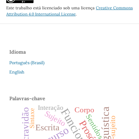
Este trabalho está licenciado sob uma licença
Creative Commons
Attribution 4.0 International License
.
Idioma
Português (Brasil)
English
Palavras-chave
Interação
Corpo
Escravidão
Sintaxe
Sujeito
Sentidos
Prosódia
Escrita
Discurso