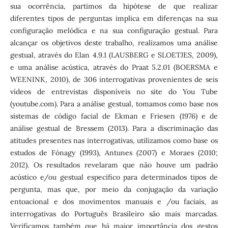
sua ocorrência, partimos da hipótese de que realizar
diferentes tipos de perguntas implica em diferenças na sua
configuração melódica e na sua configuração gestual. Para
alcançar os objetivos deste trabalho, realizamos uma análise
gestual, através do Elan 4.9.1 (LAUSBERG e SLOETJES, 2009),
e uma análise acústica, através do Praat 5.2.01 (BOERSMA e
WEENINK, 2010), de 306 interrogativas provenientes de seis
vídeos de entrevistas disponíveis no site do You Tube
(youtube.com). Para a análise gestual, tomamos como base nos
sistemas de código facial de Ekman e Friesen (1976) e de
análise gestual de Bressem (2013). Para a discriminação das
atitudes presentes nas interrogativas, utilizamos como base os
estudos de Fónagy (1993), Antunes (2007) e Moraes (2010;
2012). Os resultados revelaram que não houve um padrão
acústico e/ou gestual específico para determinados tipos de
pergunta, mas que, por meio da conjugação da variação
entoacional e dos movimentos manuais e /ou faciais, as
interrogativas do Português Brasileiro são mais marcadas.
Verificamos também que há maior importância dos gestos