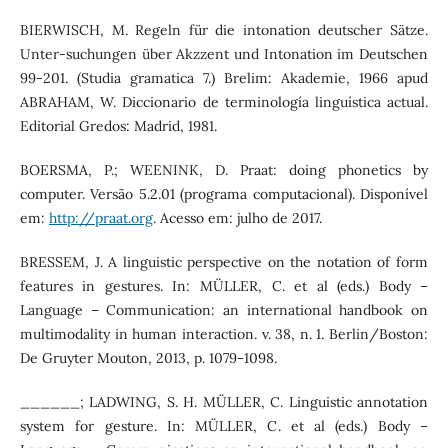
BIERWISCH, M. Regeln für die intonation deutscher Sätze.
Unter-suchungen über Akzzent und Intonation im Deutschen
99-201. (Studia gramatica 7.) Brelim: Akademie, 1966 apud
ABRAHAM, W. Diccionario de terminología linguística actual.
Editorial Gredos: Madrid, 1981.
BOERSMA, P.; WEENINK, D. Praat: doing phonetics by
computer. Versão 5.2.01 (programa computacional). Disponível
em:
http://praat.org
. Acesso em: julho de 2017.
BRESSEM, J. A linguistic perspective on the notation of form
features in gestures. In: MÜLLER, C. et al (eds.) Body –
Language – Communication: an international handbook on
multimodality in human interaction. v. 38, n. 1. Berlin/Boston:
De Gruyter Mouton, 2013, p. 1079-1098.
______; LADWING, S. H. MÜLLER, C. Linguistic annotation
system for gesture. In: MÜLLER, C. et al (eds.) Body –