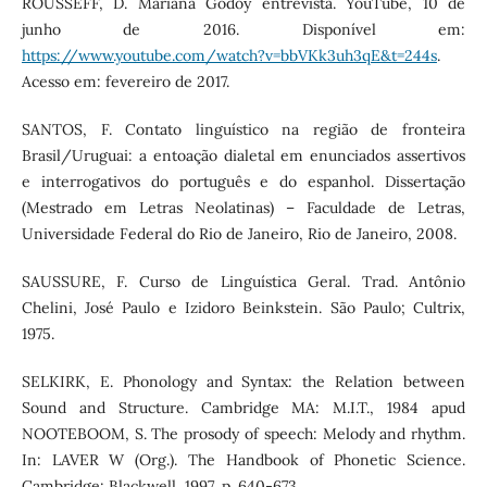
ROUSSEFF, D. Mariana Godoy entrevista. YouTube, 10 de
junho de 2016. Disponível em:
https://www.youtube.com/watch?v=bbVKk3uh3qE&t=244s
.
Acesso em: fevereiro de 2017.
SANTOS, F. Contato linguístico na região de fronteira
Brasil/Uruguai: a entoação dialetal em enunciados assertivos
e interrogativos do português e do espanhol. Dissertação
(Mestrado em Letras Neolatinas) – Faculdade de Letras,
Universidade Federal do Rio de Janeiro, Rio de Janeiro, 2008.
SAUSSURE, F. Curso de Linguística Geral. Trad. Antônio
Chelini, José Paulo e Izidoro Beinkstein. São Paulo; Cultrix,
1975.
SELKIRK, E. Phonology and Syntax: the Relation between
Sound and Structure. Cambridge MA: M.I.T., 1984 apud
NOOTEBOOM, S. The prosody of speech: Melody and rhythm.
In: LAVER W (Org.). The Handbook of Phonetic Science.
Cambridge: Blackwell, 1997, p. 640-673.