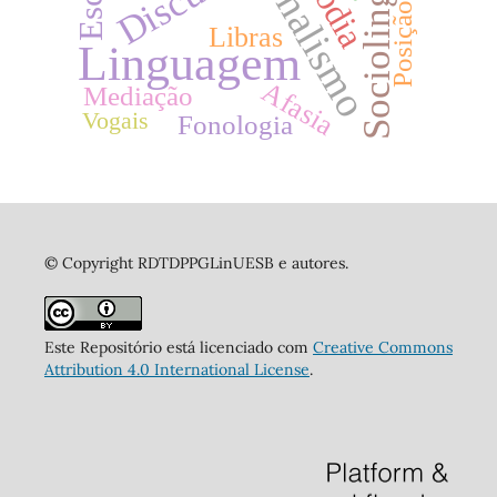
Funcionalismo
Sociolinguística
Posição-sujeito
Libras
Linguagem
Afasia
Mediação
Vogais
Fonologia
© Copyright RDTDPPGLinUESB e autores.
Este Repositório está licenciado com
Creative Commons
Attribution 4.0 International License
.