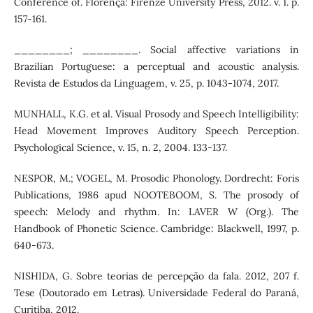
Conference of. Florença: Firenze University Press, 2012. v. 1. p.
157-161.
________; ________. Social affective variations in
Brazilian Portuguese: a perceptual and acoustic analysis.
Revista de Estudos da Linguagem, v. 25, p. 1043-1074, 2017.
MUNHALL, K.G. et al. Visual Prosody and Speech Intelligibility:
Head Movement Improves Auditory Speech Perception.
Psychological Science, v. 15, n. 2, 2004. 133-137.
NESPOR, M.; VOGEL, M. Prosodic Phonology. Dordrecht: Foris
Publications, 1986 apud NOOTEBOOM, S. The prosody of
speech: Melody and rhythm. In: LAVER W (Org.). The
Handbook of Phonetic Science. Cambridge: Blackwell, 1997, p.
640-673.
NISHIDA, G. Sobre teorias de percepção da fala. 2012, 207 f.
Tese (Doutorado em Letras). Universidade Federal do Paraná,
Curitiba, 2012.