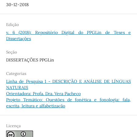
30-12-2018
Edição
v. 6 (2018): Repositório Digital do PPGLin de Teses e
Dissertações
Seção
DISSERTAÇÕES PPGLin
Categorias
Linha de Pesquisa 1 - DESCRIÇÃO E ANÁLISE DE LÍNGUAS
NATURAIS
Orientadora: Profa. Dra. Vera Pacheco
Projeto Temático: Questões de fonética e fonologia: fala,
escrita, leitura e alfabetização
Licença