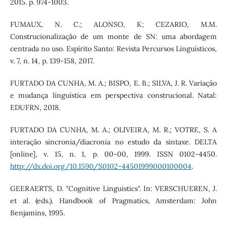
2015. p. 974-1003.
FUMAUX, N. C.; ALONSO, K; CEZARIO, M.M.
Construcionalização de um monte de SN: uma abordagem
centrada no uso. Espírito Santo: Revista Percursos Linguísticos,
v. 7, n. 14, p. 139-158, 2017.
FURTADO DA CUNHA, M. A.; BISPO, E. B.; SILVA, J. R. Variação
e mudança linguística em perspectiva construcional. Natal:
EDUFRN, 2018.
FURTADO DA CUNHA, M. A.; OLIVEIRA, M. R.; VOTRE, S. A
interação sincronia/diacronia no estudo da sintaxe. DELTA
[online], v. 15, n. 1, p. 00-00, 1999. ISSN 0102-4450.
http://dx.doi.org/10.1590/S0102-44501999000100004
.
GEERAERTS, D. "Cognitive Linguistics". In: VERSCHUEREN, J.
et al. (eds.). Handbook of Pragmatics, Amsterdam: John
Benjamins, 1995.