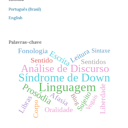
Português (Brasil)
English
Palavras-chave
Sintaxe
Fonologia
Leitura
Escrita
Sentido
Sentidos
Análise de Discurso
Síndrome de Down
Linguagem
Prosódia
Liberdade
Sujeito
Afasia
Blog
Vogais
Libras
Corpo
Oralidade