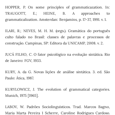
HOPPER, P. On some principles of grammaticazation. In:
TRAUGOTT, E.; HEINE, B. A approaches to
grammaticalization. Amsterdan: Benjamins, p. 17-37, 1991. v. 1.
ILARI, R.; NEVES, M. H. M. (orgs.). Gramática do português
culto falado no Brasil: classes de palavras e processos de
construção. Campinas, SP: Editora da UNICAMP, 2008. v. 2.
JUCÁ FILHO, C. O fator psicológico na evolução sintática. Rio
de Janeiro: FGV, 1933.
KURY, A. da G. Novas lições de análise sintática. 3. ed. São
Paulo: Ática, 1987.
KURYLOWICZ, J. The evolution of grammatical categories.
Munich, 1975 [1965].
LABOV, W. Padrões Sociolinguísticos. Trad. Marcos Bagno,
Maria Marta Pereira 1 Scherre, Caroline Rodrigues Cardoso.