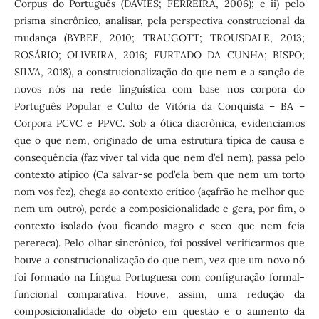
Corpus do Português (DAVIES; FERREIRA, 2006); e ii) pelo
prisma sincrônico, analisar, pela perspectiva construcional da
mudança (BYBEE, 2010; TRAUGOTT; TROUSDALE, 2013;
ROSÁRIO; OLIVEIRA, 2016; FURTADO DA CUNHA; BISPO;
SILVA, 2018), a construcionalização do que nem e a sanção de
novos nós na rede linguística com base nos corpora do
Português Popular e Culto de Vitória da Conquista – BA –
Corpora PCVC e PPVC. Sob a ótica diacrônica, evidenciamos
que o que nem, originado de uma estrutura típica de causa e
consequência (faz viver tal vida que nem d’el nem), passa pelo
contexto atípico (Ca salvar-se pod’ela bem que nem um torto
nom vos fez), chega ao contexto crítico (açafrão he melhor que
nem um outro), perde a composicionalidade e gera, por fim, o
contexto isolado (vou ficando magro e seco que nem feia
perereca). Pelo olhar sincrônico, foi possível verificarmos que
houve a construcionalização do que nem, vez que um novo nó
foi formado na Língua Portuguesa com configuração formal-
funcional comparativa. Houve, assim, uma redução da
composicionalidade do objeto em questão e o aumento da