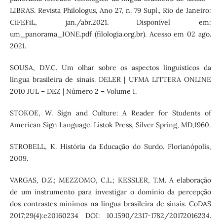
LIBRAS. Revista Philologus, Ano 27, n. 79 Supl., Rio de Janeiro:
CiFEFiL, jan./abr.2021. Disponível em:
um_panorama_IONE.pdf (filologia.org.br). Acesso em 02 ago.
2021.
SOUSA, D.V.C. Um olhar sobre os aspectos linguísticos da
língua brasileira de sinais. DELER | UFMA LITTERA ONLINE
2010 JUL – DEZ | Número 2 – Volume I.
STOKOE, W. Sign and Culture: A Reader for Students of
American Sign Language. Listok Press, Silver Spring, MD,1960.
STROBELL, K. História da Educação do Surdo. Florianópolis,
2009.
VARGAS, D.Z.; MEZZOMO, C.L.; KESSLER, T.M. A elaboração
de um instrumento para investigar o domínio da percepção
dos contrastes mínimos na língua brasileira de sinais. CoDAS
2017;29(4):e20160234 DOI: 10.1590/2317-1782/20172016234.