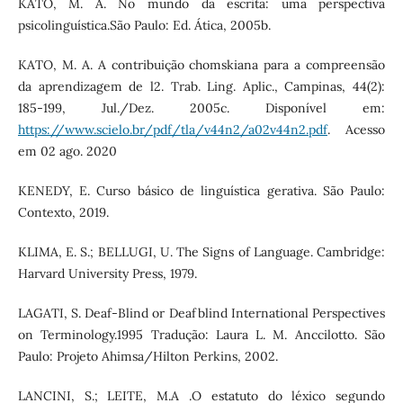
KATO, M. A. No mundo da escrita: uma perspectiva
psicolinguística.São Paulo: Ed. Ática, 2005b.
KATO, M. A. A contribuição chomskiana para a compreensão
da aprendizagem de l2. Trab. Ling. Aplic., Campinas, 44(2):
185-199, Jul./Dez. 2005c. Disponível em:
https://www.scielo.br/pdf/tla/v44n2/a02v44n2.pdf
. Acesso
em 02 ago. 2020
KENEDY, E. Curso básico de linguística gerativa. São Paulo:
Contexto, 2019.
KLIMA, E. S.; BELLUGI, U. The Signs of Language. Cambridge:
Harvard University Press, 1979.
LAGATI, S. Deaf-Blind or Deafblind International Perspectives
on Terminology.1995 Tradução: Laura L. M. Anccilotto. São
Paulo: Projeto Ahimsa/Hilton Perkins, 2002.
LANCINI, S.; LEITE, M.A .O estatuto do léxico segundo