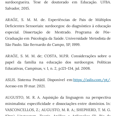
surdocegueira. Tese de doutorado em Educação. UFBA.
Salvador, 2015.
ARAÓZ, S. M. M. de. Experiências de Pais de Múltiplos
Deficientes Sensoriais: surdocegos: do diagnóstico à educação
especial. Dissertação de Mestrado. Programa de Pós-
Graduação em Psicologia da Saúde. Universidade Metodista de
São Paulo. São Bernardo do Campo, SP, 1999.
ARAÓZ, S. M. M. de; COSTA, M.P.R. Considerações sobre o
papel da família na educação dos surdocegos. Políticas
Educativas, Campinas, v. 1, n. 2, p.121-134, jul. 2008.
ASLIS. Sistema Protátil. Disponível em:
https://aslis.com/pt/
.
Acesso em 19 mar. 2021.
AUGUSTO, M. R. A. Aquisição da linguagem na perspectiva
minimalista: especificidade e dissociações entre domínios. In:
VASCONCELLOS, Z.; AUGUSTO, M. R. A.; SHEPHERD, T. M. G.
(Org.). Linguagem, Teoria, Análise e Aplicações (3). Rio de