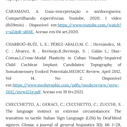
CARAMANO, A. Guia-interpretação e surdocegueira:
Compartilhando experiências. Youtube, 2020, 1 vídeo
(1h59min) . Disponível em:
https://www.youtube.com/watch?
v=aZdpR-sB0jE
. Acesso em:04 set.2020.
CHARROÓ-RUÍZ, L. E.; PÉREZ-ABALO,M. C. ; Hernández, M.
C. ; Álvarez, B. , Bermejo,B.;Bermejo, S. ; Galán L.; Díaz-
Comas,L.Cross-Modal Plasticity in Cuban Visually-Impaired
Child Cochlear Implant Candidates: Topography of
Somatosensory Evoked Potentials.MEDICC Review, April 2012,
Vol 14, No 2. Disponível
em:
https://www.medigraphic.com/pdfs/medicreview/mrw-
2012/mrw122g.pdf
. Acesso em 19 fev.2021.
CHECCHETTO, A.; GERACI, C.; CECCHETTO, C.; ZUCCHI, S.
The language instinct in extreme circumstances: The
transition to tactile Italian Sign Language (LISt) by Deafblind
signers. Glossa: a journal of general linguistics 3(1): 66. 1–28,