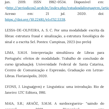
jun. 2019. ISSN 1982-0534. Disponível em:
<
http://periodicos2.uesb.br/index.php/estudosdalinguagem/art
Acesso em: 21 jul. 2020. doi:
https://doi.org/10.22481/el.v17i2.5338
.
LESSA-DE-OLIVEIRA, A. S. C. Por uma modalidade escrita da
libras: estrutura frasal e sinalização, a estrutura fonológica do
sinal e a escrita Sel. Pontes: Campinas, 2023 (no prelo)
LIMA, S.M.H. Interpretação simultânea de Libras para
Português: efeitos de modalidade. Trabalho de conclusão de
curso (graduação). Universidade Federal de Santa Catarina,
Centro de Comunicação e Expressão, Graduação em Letras-
Libras. Florianópolis, 2020.
LYONS, J. Lingua(gem) e Linguística: uma introdução. Rio de
Janeiro: LTC Editora, 1981.
MAIA, S.R.; ARAÓZ, S.M.M. A surdocegueira- “saindo do