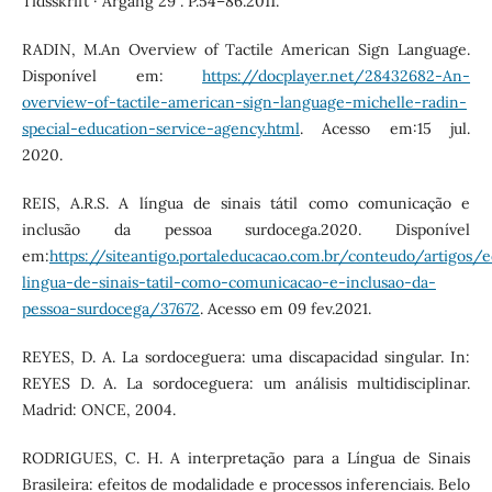
Tidsskrift · Årgang 29 . P.54–86.2011.
RADIN, M.An Overview of Tactile American Sign Language.
Disponível em:
https://docplayer.net/28432682-An-
overview-of-tactile-american-sign-language-michelle-radin-
special-education-service-agency.html
. Acesso em:15 jul.
2020.
REIS, A.R.S. A língua de sinais tátil como comunicação e
inclusão da pessoa surdocega.2020. Disponível
em:
https://siteantigo.portaleducacao.com.br/conteudo/artigos/
lingua-de-sinais-tatil-como-comunicacao-e-inclusao-da-
pessoa-surdocega/37672
. Acesso em 09 fev.2021.
REYES, D. A. La sordoceguera: uma discapacidad singular. In:
REYES D. A. La sordoceguera: um análisis multidisciplinar.
Madrid: ONCE, 2004.
RODRIGUES, C. H. A interpretação para a Língua de Sinais
Brasileira: efeitos de modalidade e processos inferenciais. Belo