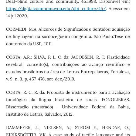
Deaf-blind culture and community. 45.1998. Disponível em:
https://digitalcommons.wou.edu/dbi_culture/45/
. Acesso em
14 jul.2020.
CORMEDI, M.A. Alicerces de Significados e Sentidos: aquisição
de linguagem na surdocegueira congênita. São Paulo:Tese de
doutorado da USP, 2011.
COSTA, A.R.; SILVA, P. L. O. da; JACÓBSEN, R. T. Plasticidade
cerebral: conceito(s), contribuições ao avanço científico e
estudos brasileiros na área de Letras. Entrepalavras, Fortaleza,
v. 9, n. 3, p. 457-476, set-dez/2019.
COSTA, R. C. R. da. Proposta de instrumento para a avaliação
fonológica da língua brasileira de sinais: FONOLIBRAS.
Dissertação (mestrado) - Universidade Federal da Bahia,
Instituto de Letras, Salvador, 2012.
DAMMEYER, J..; NIELSEN, A.; STROM E., HENDAR, O.;
EIRÍKSDÓTTIR, V.K. A case study of tactile language and its