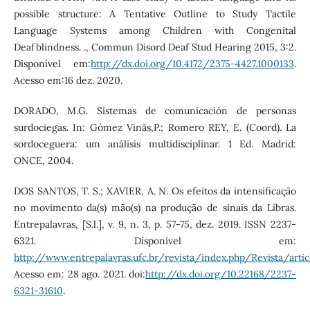
possible structure: A Tentative Outline to Study Tactile
Language Systems among Children with Congenital
Deafblindness. ., Commun Disord Deaf Stud Hearing 2015, 3:2.
Disponível em:
http://dx.doi.org/10.4172/2375-4427.1000133
.
Acesso em:16 dez. 2020.
DORADO, M.G. Sistemas de comunicación de personas
surdociegas. In: Gómez Vinãs,P.; Romero REY, E. (Coord). La
sordoceguera: um análisis multidisciplinar. 1 Ed. Madrid:
ONCE, 2004.
DOS SANTOS, T. S.; XAVIER, A. N. Os efeitos da intensificação
no movimento da(s) mão(s) na produção de sinais da Libras.
Entrepalavras, [S.l.], v. 9, n. 3, p. 57-75, dez. 2019. ISSN 2237-
6321. Disponível em:
http://www.entrepalavras.ufc.br/revista/index.php/Revista/arti
Acesso em: 28 ago. 2021. doi:
http://dx.doi.org/10.22168/2237-
6321-31610
.