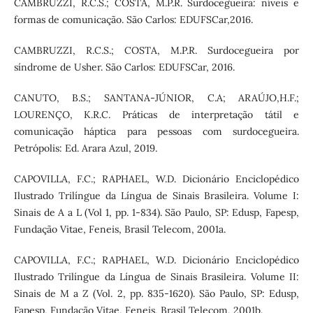
CAMBRUZZI, R.C.S.; COSTA, M.P.R. Surdocegueira: níveis e
formas de comunicação. São Carlos: EDUFSCar,2016.
CAMBRUZZI, R.C.S.; COSTA, M.P.R. Surdocegueira por
síndrome de Usher. São Carlos: EDUFSCar, 2016.
CANUTO, B.S.; SANTANA-JÚNIOR, C.A; ARAÚJO,H.F.;
LOURENÇO, K.R.C. Práticas de interpretação tátil e
comunicação háptica para pessoas com surdocegueira.
Petrópolis: Ed. Arara Azul, 2019.
CAPOVILLA, F.C.; RAPHAEL, W.D. Dicionário Enciclopédico
Ilustrado Trilíngue da Língua de Sinais Brasileira. Volume I:
Sinais de A a L (Vol 1, pp. 1-834). São Paulo, SP: Edusp, Fapesp,
Fundação Vitae, Feneis, Brasil Telecom, 2001a.
CAPOVILLA, F.C.; RAPHAEL, W.D. Dicionário Enciclopédico
Ilustrado Trilíngue da Língua de Sinais Brasileira. Volume II:
Sinais de M a Z (Vol. 2, pp. 835-1620). São Paulo, SP: Edusp,
Fapesp, Fundação Vitae, Feneis, Brasil Telecom, 2001b.