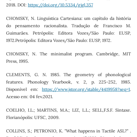
2018. DOI:
https://doi.org/10.5334/gjgl.357
CHOMSKY, N. Linguística Cartesiana: um capítulo da história
do pensamento racionalista. Tradução de Francisco M.
Guimarães. Petrópolis: Editora Vozes/São Paulo: EUSP,
1972.Petrópolis: Editora Vozes/São Paulo: EUSP, 1972.
CHOMSKY, N. The minimalist program. Cambridge, MIT
Press, 1995.
CLEMENTS, G. N. 1985. The geometry of phonological
features. Phonology Yearbook, v. 2, p. 225-252, 1985.
Disponível em:
https://www.jstor.org/stable/4419958?seq=1
.
Acesso em: 04 fev.2021.
COELHO, I.L.; MARTINS, M.A.; LIZ, L.L.; SELL,F.S.F. Sintaxe.
Florianópolis: UFSC, 2009.
COLLINS, S.; PETRONIO, K. "What happens in Tactile ASL?" .