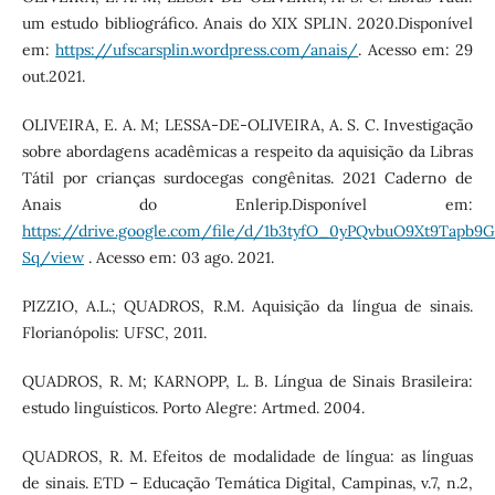
um estudo bibliográfico. Anais do XIX SPLIN. 2020.Disponível
em:
https://ufscarsplin.wordpress.com/anais/
. Acesso em: 29
out.2021.
OLIVEIRA, E. A. M; LESSA-DE-OLIVEIRA, A. S. C. Investigação
sobre abordagens acadêmicas a respeito da aquisição da Libras
Tátil por crianças surdocegas congênitas. 2021 Caderno de
Anais do Enlerip.Disponível em:
https://drive.google.com/file/d/1b3tyfO_0yPQvbuO9Xt9Tapb9
Sq/view
. Acesso em: 03 ago. 2021.
PIZZIO, A.L.; QUADROS, R.M. Aquisição da língua de sinais.
Florianópolis: UFSC, 2011.
QUADROS, R. M; KARNOPP, L. B. Língua de Sinais Brasileira:
estudo linguísticos. Porto Alegre: Artmed. 2004.
QUADROS, R. M. Efeitos de modalidade de língua: as línguas
de sinais. ETD – Educação Temática Digital, Campinas, v.7, n.2,