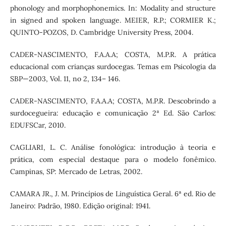
phonology and morphophonemics. In: Modality and structure
in signed and spoken language. MEIER, R.P.; CORMIER K.;
QUINTO-POZOS, D. Cambridge University Press, 2004.
CADER-NASCIMENTO, F.A.A.A; COSTA, M.P.R. A prática
educacional com crianças surdocegas. Temas em Psicologia da
SBP—2003, Vol. 11, no 2, 134– 146.
CADER-NASCIMENTO, F.A.A.A; COSTA, M.P.R. Descobrindo a
surdocegueira: educação e comunicação 2ª Ed. São Carlos:
EDUFSCar, 2010.
CAGLIARI, L. C. Análise fonológica: introdução à teoria e
prática, com especial destaque para o modelo fonêmico.
Campinas, SP: Mercado de Letras, 2002.
CAMARA JR., J. M. Princípios de Linguística Geral. 6ª ed. Rio de
Janeiro: Padrão, 1980. Edição original: 1941.