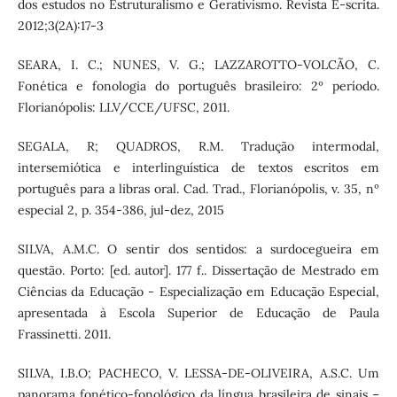
dos estudos no Estruturalismo e Gerativismo. Revista E-scrita.
2012;3(2A):17-3
SEARA, I. C.; NUNES, V. G.; LAZZAROTTO-VOLCÃO, C.
Fonética e fonologia do português brasileiro: 2º período.
Florianópolis: LLV/CCE/UFSC, 2011.
SEGALA, R; QUADROS, R.M. Tradução intermodal,
intersemiótica e interlinguística de textos escritos em
português para a libras oral. Cad. Trad., Florianópolis, v. 35, nº
especial 2, p. 354-386, jul-dez, 2015
SILVA, A.M.C. O sentir dos sentidos: a surdocegueira em
questão. Porto: [ed. autor]. 177 f.. Dissertação de Mestrado em
Ciências da Educação - Especialização em Educação Especial,
apresentada à Escola Superior de Educação de Paula
Frassinetti. 2011.
SILVA, I.B.O; PACHECO, V. LESSA-DE-OLIVEIRA, A.S.C. Um
panorama fonético-fonológico da língua brasileira de sinais –