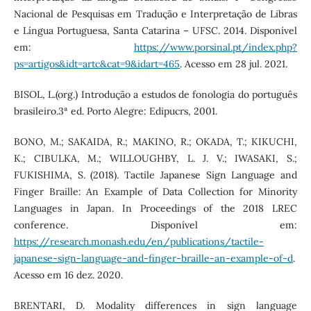
Nacional de Pesquisas em Tradução e Interpretação de Libras
e Língua Portuguesa, Santa Catarina – UFSC. 2014. Disponível
em:
https://www.porsinal.pt/index.php?
ps=artigos&idt=artc&cat=9&idart=465
. Acesso em 28 jul. 2021.
BISOL, L.(org.) Introdução a estudos de fonologia do português
brasileiro.3ª ed. Porto Alegre: Edipucrs, 2001.
BONO, M.; SAKAIDA, R.; MAKINO, R.; OKADA, T.; KIKUCHI,
K.; CIBULKA, M.; WILLOUGHBY, L. J. V.; IWASAKI, S.;
FUKISHIMA, S. (2018). Tactile Japanese Sign Language and
Finger Braille: An Example of Data Collection for Minority
Languages in Japan. In Proceedings of the 2018 LREC
conference. Disponível em:
https://research.monash.edu/en/publications/tactile-
japanese-sign-language-and-finger-braille-an-example-of-d
.
Acesso em 16 dez. 2020.
BRENTARI, D. Modality differences in sign language