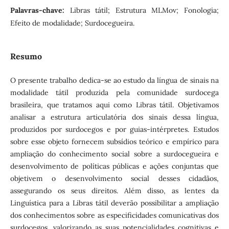
Palavras-chave:
Libras tátil; Estrutura MLMov; Fonologia;
Efeito de modalidade; Surdocegueira.
Resumo
O presente trabalho dedica-se ao estudo da língua de sinais na
modalidade tátil produzida pela comunidade surdocega
brasileira, que tratamos aqui como Libras tátil. Objetivamos
analisar a estrutura articulatória dos sinais dessa língua,
produzidos por surdocegos e por guias-intérpretes. Estudos
sobre esse objeto fornecem subsídios teórico e empírico para
ampliação do conhecimento social sobre a surdocegueira e
desenvolvimento de políticas públicas e ações conjuntas que
objetivem o desenvolvimento social desses cidadãos,
assegurando os seus direitos. Além disso, as lentes da
Linguística para a Libras tátil deverão possibilitar a ampliação
dos conhecimentos sobre as especificidades comunicativas dos
surdocegos, valorizando as suas potencialidades cognitivas e