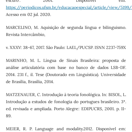
escuro”. 2001. Disponível em:
https://periodicos.ufsm.br/educacaoespecial/article/view/5199
Acesso em 02 jul. 2020.
MARCELINO, M. Aquisição de segunda língua e bilinguismo.
Revista Intercâmbio,
v. XXXV: 38-67, 2017. São Paulo: LAEL/PUCSP. ISNN 2237-759X
MARINHO, M. L. Língua de Sinais Brasileira: proposta de
análise articulatória com base no banco de dados LSB-DF.
2014. 231 f., il. Tese (Doutorado em Linguística). Universidade
de Brasília, Brasília, 2014.
MATZENAUER, C. Introdução à teoria fonológica. In: BISOL, L.
Introdução a estudos de fonologia do portugues brasileiro. 3ª.
ed. revisada e ampliada. Porto Alegre: EDIPUCRS, 2001. p. 11-
89.
MEIER, R. P. Language and modality.2012. Disponível em: