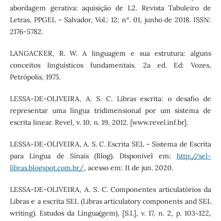
abordagem gerativa: aquisição de L2. Revista Tabuleiro de
Letras, PPGEL – Salvador, Vol.: 12; nº. 01, junho de 2018. ISSN:
2176-5782.
LANGACKER, R. W. A linguagem e sua estrutura: alguns
conceitos linguísticos fundamentais. 2a ed. Ed: Vozes,
Petrópolis, 1975.
LESSA-DE-OLIVEIRA, A. S. C. Libras escrita: o desafio de
representar uma língua tridimensional por um sistema de
escrita linear. Revel, v. 10, n. 19, 2012. [www.revel.inf.br].
LESSA-DE-OLIVEIRA, A. S. C. Escrita SEL – Sistema de Escrita
para Língua de Sinais (Blog). Disponível em:
http://sel-
libras.blogspot.com.br/
, acesso em: 11 de jun. 2020.
LESSA-DE-OLIVEIRA, A. S. C. Componentes articulatórios da
Libras e a escrita SEL (Libras articulatory components and SEL
writing). Estudos da Língua(gem), [S.l.], v. 17, n. 2, p. 103-122,