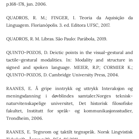
p.168-178, jun. 2006.
QUADROS, R. M.; FINGER, I. Teoria da Aquisição da
Linguagem. Florianópolis. 3. ed. Editora UFSC, 2017.
QUADROS, R. M. Libras. São Paulo: Parábola, 2019.
QUINTO-POZOS, D. Deictic points in the visual–gestural and
tactile–gestural modalities. In: Modality and structure in
signed and spoken language. MEIER, R.P.; CORMIER K.;
QUINTO-POZOS, D. Cambridge University Press, 2004.
RAANES, E. Å gripe inntrykk og uttrykk Interaksjon og
meningsdanning i døvblindes samtaler.Norges teknisk-
naturvitenskapelige universitet, Det historisk filosofiske
fakultet, Institutt for språk- og kommunikasjonsstudier,
Trondheim, 2006.
RAANES, E. Tegnrom og taktilt tegnspråk. Norsk Lingvistisk