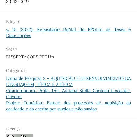
30-12-2022
Edição
v. 10 (2022): Repositório Digital do PPGLin de Teses e
Dissertações
Seção
DISSERTAÇÕES PPGLin
Categorias
Linha de Pesquisa 2 - AQUISIÇÃO E DESENVOLVIMENTO DA
LINGUA(GEM) TÍPICA E ATÍPICA
Coorientadora: Profa. Dra. Adriana Stella Cardoso Lessa-de-
Oliveira
Projeto Temático: Estudo dos processos de aquisição da
oralidade e da escrita por surdos e não surdos
Licença