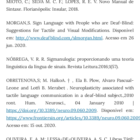
MIOTO, C.; SILVA M. C. F.; LOPES, R. E. V. Novo Manual de
Sintaxe. Florianópolis: Insular, 2018.
MORGAN,S. Sign Language with People who are Deaf-Blind:
Suggestions for Tactile and Visual Modifications. Disponível
em:
http://www.deafblind.com/slmorgan.html
. Acesso em 26
jun. 2020.
NÓBREGA, V. R. R. Sigmanulogia: proporcionando uma teoria
linguística da língua de sinais. Revista Leitura.2016;1(57).
OBRETENOVA,S; M. HalkoA. † , Ela B. Plow, Alvaro Pascual-
Leone and Lotfi B. Merabet . Neuroplasticity associated with
tactile language communication in a deaf-blind subject.,2010
ront. Hum. Neurosci., 04 January 2010 |
https://doi.org/10.3389/neuro.09.060.2009
. Disponível em:
https://www.frontiersin.org/articles/10.3389/neuro.09.060.2009
Acesso em: 15 out. 2020.
OLIVEIRA, E. A. M; LESSA-DE-OLIVEIRA, A. S. C. Libras Tátil: