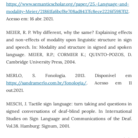
https://www.semanticscholar.org/paper/25.-Language-and-
modality-Meier/21861fa6bcf8e708ad8437fc8ece2226f5987f12
.
Acesso em: 16 abr. 2021.
MEIER, R. P. Why different, why the same? Explaining effects
and non-effects of modality upon linguistic structure in sign
and speech. In: Modality and structure in signed and spoken
language. MEIER, R.P.; CORMIER K.; QUINTO-POZOS, D.
Cambridge University Press, 2004.
MERLO, S. Fonologia. 2013. Disponível em
https://sandramerlo.com.br/fonologia/
. Acesso em 11
out.2021.
MESCH, J. Tactile sign language: turn taking and questions in
signed conversations of deaf-blind people. In International
Studies on Sign Language and Communications of the Deaf.
Vol.38. Hamburg: Signum, 2001.