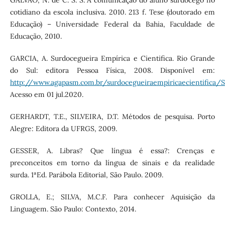
GALVÃO, N. de C. S. S. A comunicação do aluno surdocego no
cotidiano da escola inclusiva. 2010. 213 f. Tese (doutorado em
Educação) – Universidade Federal da Bahia, Faculdade de
Educação, 2010.
GARCIA, A. Surdocegueira Empírica e Cientifica. Rio Grande
do Sul: editora Pessoa Física, 2008. Disponível em:
http://www.agapasm.com.br/surdocegueiraempiricaecientifi
Acesso em 01 jul.2020.
GERHARDT, T.E., SILVEIRA, D.T. Métodos de pesquisa. Porto
Alegre: Editora da UFRGS, 2009.
GESSER, A. Libras? Que língua é essa?: Crenças e
preconceitos em torno da língua de sinais e da realidade
surda. 1ªEd. Parábola Editorial, São Paulo. 2009.
GROLLA, E.; SILVA, M.C.F. Para conhecer Aquisição da
Linguagem. São Paulo: Contexto, 2014.