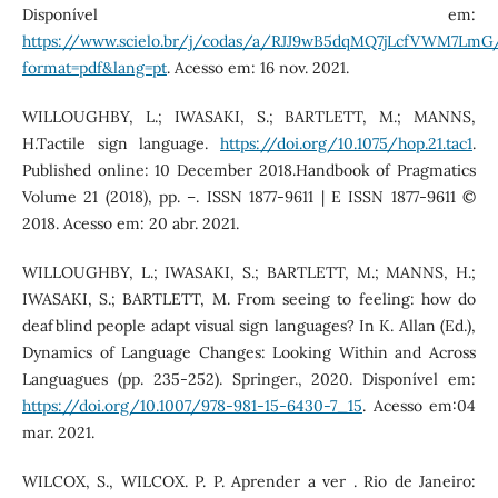
Disponível em:
https://www.scielo.br/j/codas/a/RJJ9wB5dqMQ7jLcfVWM7LmG
format=pdf&lang=pt
. Acesso em: 16 nov. 2021.
WILLOUGHBY, L.; IWASAKI, S.; BARTLETT, M.; MANNS,
H.Tactile sign language.
https://doi.org/10.1075/hop.21.tac1
.
Published online: 10 December 2018.Handbook of Pragmatics
Volume 21 (2018), pp. –. ISSN 1877-9611 | E ISSN 1877-9611 ©
2018. Acesso em: 20 abr. 2021.
WILLOUGHBY, L.; IWASAKI, S.; BARTLETT, M.; MANNS, H.;
IWASAKI, S.; BARTLETT, M. From seeing to feeling: how do
deafblind people adapt visual sign languages? In K. Allan (Ed.),
Dynamics of Language Changes: Looking Within and Across
Languagues (pp. 235-252). Springer., 2020. Disponível em:
https://doi.org/10.1007/978-981-15-6430-7_15
. Acesso em:04
mar. 2021.
WILCOX, S., WILCOX. P. P. Aprender a ver . Rio de Janeiro: