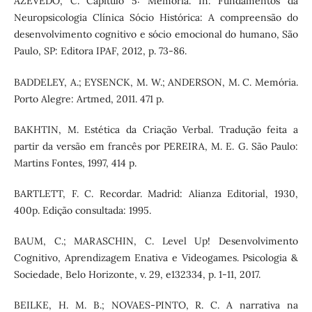
AZEVEDO, C. Capítulo 5: Memória. In: Fundamentos da
Neuropsicologia Clínica Sócio Histórica: A compreensão do
desenvolvimento cognitivo e sócio emocional do humano, São
Paulo, SP: Editora IPAF, 2012, p. 73-86.
BADDELEY, A.; EYSENCK, M. W.; ANDERSON, M. C. Memória.
Porto Alegre: Artmed, 2011. 471 p.
BAKHTIN, M. Estética da Criação Verbal. Tradução feita a
partir da versão em francês por PEREIRA, M. E. G. São Paulo:
Martins Fontes, 1997, 414 p.
BARTLETT, F. C. Recordar. Madrid: Alianza Editorial, 1930,
400p. Edição consultada: 1995.
BAUM, C.; MARASCHIN, C. Level Up! Desenvolvimento
Cognitivo, Aprendizagem Enativa e Videogames. Psicologia &
Sociedade, Belo Horizonte, v. 29, e132334, p. 1-11, 2017.
BEILKE, H. M. B.; NOVAES-PINTO, R. C. A narrativa na