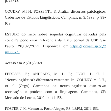
p. 23-48.
COUDRY, M.I.H; POSSENTI, S. Avaliar discursos patológicos.
Cadernos de Estudos Lingüísticos, Campinas, n. 5, 1983, p. 99-
109.
ESTUDO do Incor sobre sequelas cognitivas deixadas pela
covid-19 pode virar referência da OMS. Jornal da USP. São
Paulo. 20/02/2021. Disponível em:
https://jornal.usp.br/?
p=388775
Acesso em 27/07/2021.
FEDOSSE, E.; ANDRADE, M. L. F.; FLOSI, L. C. L.
“Neurolingüística”: diferentes vertentes. In: COUDRY, M. I. H.,
et al. (Orgs.) Caminhos da neurolinguística discursiva:
teorização e práticas com a linguagem. Campinas, SP:
Mercado de Letras, 2010, p. 141-158.
FOSTER, J. K. Memória. Porto Alegre, RS: L&PM, 2011, 153.