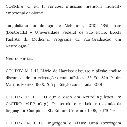
CORREIA, C. M. F. Funções musicais, memória musical-
emocional e volume
amigdaliano na doença de Alzheimer, 2010, 165f. Tese
(Doutorado) – Universidade Federal de São Paulo. Escola
Paulista de Medicina. Programa de Pós-Graduação em
Neurologia/
Neurociências.
COUDRY, M. I. H. Diário de Narciso: discurso e afasia: análise
discursiva de interlocuções com afásicos. 3ª Ed. São Paulo:
Martins Fontes, 1988. 205 p. Edição consultada: 2001.
COUDRY, M. I. H. O que é dado em Neurolingüística. In:
CASTRO, M.F.P. (Org.). O método e o dado no estudo da
linguagem. Campinas, SP: Editora Unicamp, 1996, p. 179-194
COUDRY, M. I. H. Linguagem e Afasia: Uma abordagem