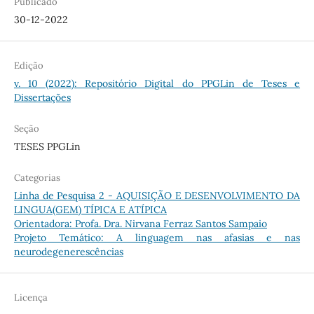
Publicado
30-12-2022
Edição
v. 10 (2022): Repositório Digital do PPGLin de Teses e
Dissertações
Seção
TESES PPGLin
Categorias
Linha de Pesquisa 2 - AQUISIÇÃO E DESENVOLVIMENTO DA
LINGUA(GEM) TÍPICA E ATÍPICA
Orientadora: Profa. Dra. Nirvana Ferraz Santos Sampaio
Projeto Temático: A linguagem nas afasias e nas
neurodegenerescências
Licença