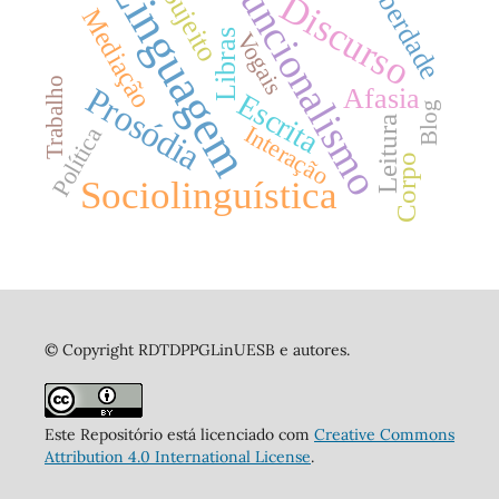
Funcionalismo
Linguagem
Liberdade
Sujeito
Discurso
Mediação
Libras
Vogais
Trabalho
Prosódia
Afasia
Escrita
Blog
Leitura
Interação
Política
Corpo
Sociolinguística
© Copyright RDTDPPGLinUESB e autores.
Este Repositório está licenciado com
Creative Commons
Attribution 4.0 International License
.