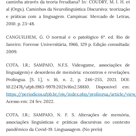
caminha através da teoria freudiana? In: COUDRY, M. I. H. et
al (Orgs.). Caminhos da Neurolinguística Discursiva: teorização
e práticas com a linguagem. Campinas: Mercado de Letras,
2010. p. 23-48.
CANGUILHEM, G. O normal e o patológico 6ª. ed. Rio de
Janeiro: Forense Universitária, 1966, 129 p. Edição consultada:
2009.
COTA, I.R.; SAMPAIO, N.F.S. Videogame, associações de
língua(gem) e desordens de memória: encontros e revelações.
Prolíngua. [S. l.], v. 16, n. 2, p. 246–255, 2021. DOI:
10.22478/ufpb.1983-9979.2021v16n2.58810. Disponível em:
https://periodicos.ufpb.br/ojs/index.php/prolingua/article/vie
Acesso em: 24 fev. 2022.
COTA, I.R.; SAMPAIO, N. F. S. Alterações de memória,
associações linguísticas e práticas discursivas no contexto
pandêmico da Covid-19. Linguasagem. (No prelo)