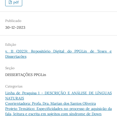
pdf
Publicado
30-12-2023
Edição
v. 11 (2023): Repositório Digital do PPGLin de Teses e
Dissertações
Seção
DISSERTAÇÕES PPGLin
Categorias
Linha de Pesquisa 1 - DESCRIÇÃO E ANÁLISE DE LÍNGUAS
NATURAIS
Coorientadora: Profa. Dra. Marian dos Santos Oliveira
Projeto Temático: Especificidades no processo de aquisição da
fala, leitura e escrita em sujeitos com síndrome de Down