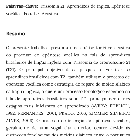
Palavras-chave:
Trissomia 21. Aprendizes de inglês. Epêntese
vocálica. Fonética Acústica
Resumo
O presente trabalho apresenta uma análise fonético-acústica
do processo de epêntese vocálica na fala de aprendizes
brasileiros de língua inglesa com Trissomia do cromossomo 21
(T21). O principal objetivo dessa pesquisa é verificar se
aprendizes brasileiros com T21 também utilizam o processo de
epêntese vocálica como estratégia de reparo do molde silábico
da língua inglesa, o que é um processo fonológico esperado na
fala de aprendizes brasileiros sem T21, principalmente nos
estágios mais iniciantes do aprendizado (AVERY; EHRLICH,
1992, FERNANDES, 2001, PRADO, 2016, ZIMMER; SILVEIRA;
ALVES, 2009). O processo de inserção de epêntese vocálica,
geralmente de uma vogal alta anterior, ocorre devido às
distinções fonológicas dos moldes silábicos entre o português