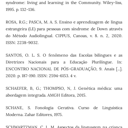
syndrome: living and learning in the Community. Wiley-liss,
1995. p. 132-136.
ROSA, R.G.; PASCA, M. A. S. Ensino e aprendizagem de língua
estrangeira (LE) para pessoas com síndrome de Down através
do Método Audiolingual. CIPPUS, Canoas, v. 8. n. 2, 2020.
ISSN: 2238-9032.
SANTOS, O. L. S. O fenômeno das Escolas bilíngues e as
Diretrizes Nacionais para a Educação Plurilíngue. In:
ENCONTRO NACIONAL DE PÓS-GRADUAÇÃO, 9. Anais [...].
2020. p. 187-190. ISSN: 2594-6153. 4 v.
SCHAEFER, B, G.; THOMPSO, N, J. Genética médica: uma
abordagem integrada. AMGH Editora, 2015.
SCHANE, S. Fonologia Gerativa. Curso de Linguística
Moderna. Zahar Editores, 1975.
SCHWARTZMAN, C. L. M. Aspectos da linguagem na criança