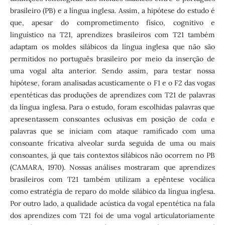
brasileiro (PB) e a língua inglesa. Assim, a hipótese do estudo é
que, apesar do comprometimento físico, cognitivo e
linguístico na T21, aprendizes brasileiros com T21 também
adaptam os moldes silábicos da língua inglesa que não são
permitidos no português brasileiro por meio da inserção de
uma vogal alta anterior. Sendo assim, para testar nossa
hipótese, foram analisadas acusticamente o F1 e o F2 das vogas
epentéticas das produções de aprendizes com T21 de palavras
da língua inglesa. Para o estudo, foram escolhidas palavras que
apresentassem consoantes oclusivas em posição de
coda
e
palavras que se iniciam com ataque ramificado com uma
consoante fricativa alveolar surda seguida de uma ou mais
consoantes, já que tais contextos silábicos não ocorrem no PB
(CAMARA, 1970). Nossas análises mostraram que aprendizes
brasileiros com T21 também utilizam a epêntese vocálica
como estratégia de reparo do molde silábico da língua inglesa.
Por outro lado, a qualidade acústica da vogal epentética na fala
dos aprendizes com T21 foi de uma vogal articulatoriamente