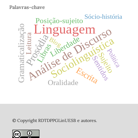
Palavras-chave
Sócio-história
Posição-sujeito
Linguagem
Gramaticalização
Análise de Discurso
Prosódia
Leitura
Liberdade
Sociolinguística
Blog
Libras
Política
Sujeito
Sentidos
Escrita
Oralidade
© Copyright RDTDPPGLinUESB e autores.