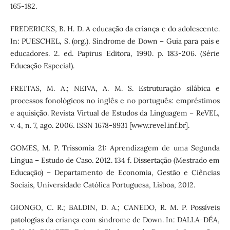
165-182.
FREDERICKS, B. H. D. A educação da criança e do adolescente.
In: PUESCHEL, S. (org.). Síndrome de Down – Guia para pais e
educadores. 2. ed. Papirus Editora, 1990. p. 183-206. (Série
Educação Especial).
FREITAS, M. A.; NEIVA, A. M. S. Estruturação silábica e
processos fonológicos no inglês e no português: empréstimos
e aquisição. Revista Virtual de Estudos da Linguagem – ReVEL,
v. 4, n. 7, ago. 2006. ISSN 1678-8931 [www.revel.inf.br].
GOMES, M. P. Trissomia 21: Aprendizagem de uma Segunda
Língua – Estudo de Caso. 2012. 134 f. Dissertação (Mestrado em
Educação) – Departamento de Economia, Gestão e Ciências
Sociais, Universidade Católica Portuguesa, Lisboa, 2012.
GIONGO, C. R.; BALDIN, D. A.; CANEDO, R. M. P. Possíveis
patologias da criança com síndrome de Down. In: DALLA-DÉA,