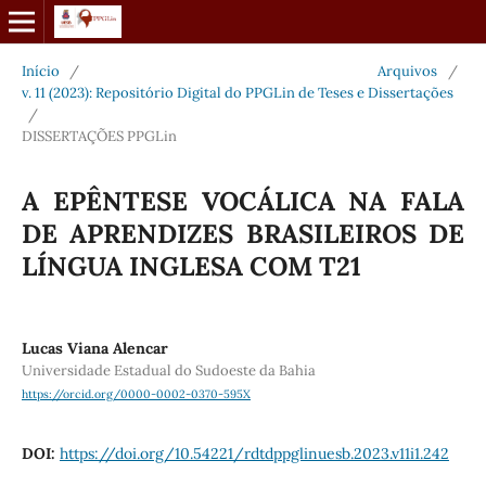
Início
/
Arquivos
/
v. 11 (2023): Repositório Digital do PPGLin de Teses e Dissertações
/
DISSERTAÇÕES PPGLin
A EPÊNTESE VOCÁLICA NA FALA
DE APRENDIZES BRASILEIROS DE
LÍNGUA INGLESA COM T21
Lucas Viana Alencar
Universidade Estadual do Sudoeste da Bahia
https://orcid.org/0000-0002-0370-595X
DOI:
https://doi.org/10.54221/rdtdppglinuesb.2023.v11i1.242