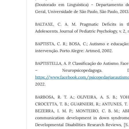
(Doutorado em Linguística) – Departamento de
Geral, Universidade de São Paulo, São Paulo, 2013
BALTAXE, C. A. M. Pragmatic Deficits in t
Adolescents. Journal of Pediatric Psychology, v. 2, n
BAPTISTA, C. R.; BOSA, C.; Autismo e educação:
intervenção. Porto Alegre: Artmed, 2002.
BAPTISTELLA, A. P. Classificação do Autismo. Face
– Neuropsicopedagoga. D
https://www.facebook.com/psicopedagiaeautism
2022.
BARBOSA, R. T. A.; OLIVEIRA, A. S. B.; YOH
CROCETTA, T. B.; GUARNIERI, R.; ANTUNES, T. P
BEZERRA, I. M. P.; MONTEIRO, C. B. M.; AB
communication development in down syndrome.
Developmental Disabilities Research Reviews, [S. l