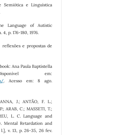
 Semiótica e Linguística
.
he Language of Autistic
. 4, p. 176-180, 1976.
 reflexões e propostas de
book: Ana Paula Baptistella
isponível em:
o/
. Acesso em: 8 ago.
ANNA, J.; ANTÃO, F. L.;
.; ARAB, C.; MASSETI, T.;
REU, L. C. Language and
 Mental Retardation and
.], v. 13, p. 26-35, 26 fev.