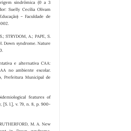
origem sindrômica (0 a 3
or: Suelly Cecília Olivam
Educação) – Faculdade de
2002.
S.; STRYDOM, A.; PAPE, S.
 H. Down syndrome. Nature
0.
tiva e alternativa CAA:
AA no ambiente escolar.
, Prefeitura Municipal de
emiological features of
S. l.], v. 79, n. 8, p. 900-
.; RUTHERFORD, M. A. New