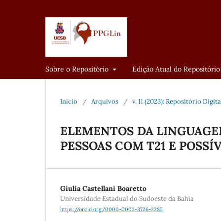
Sobre o Repositório
Edição Atual do Repositório
Início
/
Arquivos
/
v. 11 (2023): Repositório Digi
ELEMENTOS DA LINGUAGEM
PESSOAS COM T21 E POSS
Giulia Castellani Boaretto
Universidade Estadual do Sudoeste da Bahia
https://orcid.org/0000-0003-3726-2285