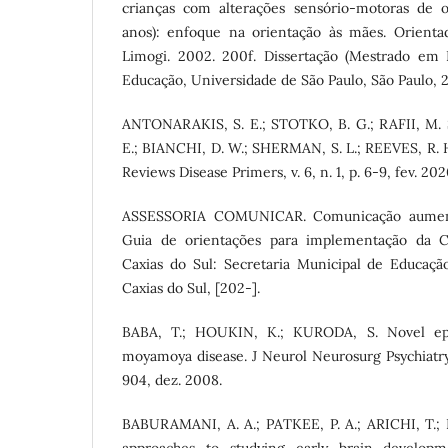
crianças com alterações sensório-motoras de 
anos): enfoque na orientação às mães. Orientad
Limogi. 2002. 200f. Dissertação (Mestrado em 
Educação, Universidade de São Paulo, São Paulo, 
ANTONARAKIS, S. E.; STOTKO, B. G.; RAFII, M. 
E.; BIANCHI, D. W.; SHERMAN, S. L.; REEVES, R.
Reviews Disease Primers, v. 6, n. 1, p. 6-9, fev. 202
ASSESSORIA COMUNICAR. Comunicação aumenta
Guia de orientações para implementação da C
Caxias do Sul: Secretaria Municipal de Educação
Caxias do Sul, [202-].
BABA, T.; HOUKIN, K.; KURODA, S. Novel epid
moyamoya disease. J Neurol Neurosurg Psychiatry, [
904, dez. 2008.
BABURAMANI, A. A.; PATKEE, P. A.; ARICHI, T