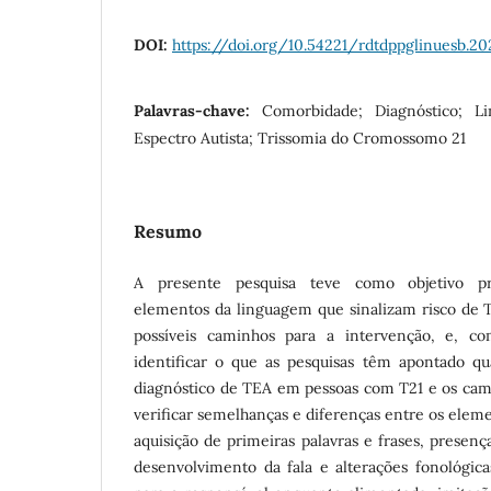
DOI:
https://doi.org/10.54221/rdtdppglinuesb.202
Palavras-chave:
Comorbidade; Diagnóstico; L
Espectro Autista; Trissomia do Cromossomo 21
Resumo
A presente pesquisa teve como objetivo p
elementos da linguagem que sinalizam risco de
possíveis caminhos para a intervenção, e, com
identificar o que as pesquisas têm apontado q
diagnóstico de TEA em pessoas com T21 e os cami
verificar semelhanças e diferenças entre os elemen
aquisição de primeiras palavras e frases, presenç
desenvolvimento da fala e alterações fonológicas