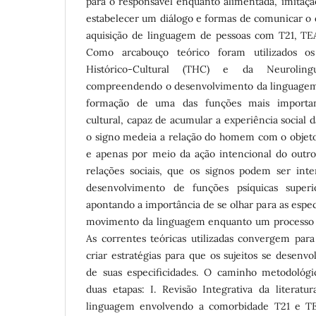
para o responsável enquanto alimentada, imitação
estabelecer um diálogo e formas de comunicar o 
aquisição de linguagem de pessoas com T21, TE
Como arcabouço teórico foram utilizados os
Histórico-Cultural (THC) e da Neurolinguí
compreendendo o desenvolvimento da linguagem
formação de uma das funções mais importan
cultural, capaz de acumular a experiência social
o signo medeia a relação do homem com o objet
e apenas por meio da ação intencional do outro
relações sociais, que os signos podem ser inter
desenvolvimento de funções psíquicas superi
apontando a importância de se olhar para as especi
movimento da linguagem enquanto um processo c
As correntes teóricas utilizadas convergem par
criar estratégias para que os sujeitos se desen
de suas especificidades. O caminho metodológi
duas etapas: I. Revisão Integrativa da literatu
linguagem envolvendo a comorbidade T21 e TE