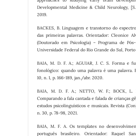
approaches to studying early brain develo
Developmental Medicine & Child Neurology, [S. l.
2019.
BACKES, B. Linguagem e transtorno do espectro a
das primeiras palavras. Orientador: Cleonice Al
(Doutorado em Psicologia) – Programa de Pós-
Universidade Federal do Rio Grande do Sul, Porto 
BAIA, M. D. F. A.; AGUIAR, J. C. S. Forma e f
fonológico: quando uma palavra é uma palavra. En
10, n. 1, p. 166-189, jan./abr. 2020.
BAIA, M. D. F. A.; NETTO, W. F.; BOCK, L. 
Comparando a fala cantada e falada de crianças g
estudos psicolinguísticos e musicais. Revista (Con)
n. 30, p. 78-98, 2021.
BAIA, M. F. A. Os templates no desenvolvimen
português brasileiro. Orientador: Raquel Sa