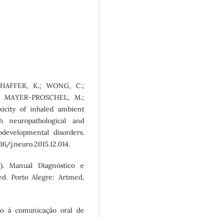
CHAFFER, K.; WONG, C.;
; MAYER-PROSCHEL, M.;
city of inhaled ambient
ith neuropathological and
developmental disorders.
16/j.neuro.2015.12.014.
 Manual Diagnóstico e
ed. Porto Alegre: Artmed,
o à comunicação oral de