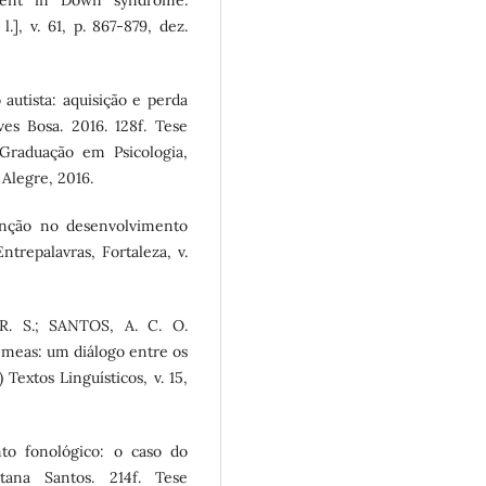
pment in Down syndrome.
], v. 61, p. 867-879, dez.
utista: aquisição e perda
ves Bosa. 2016. 128f. Tese
Graduação em Psicologia,
Alegre, 2016.
unção no desenvolvimento
trepalavras, Fortaleza, v.
R. S.; SANTOS, A. C. O.
êmeas: um diálogo entre os
 Textos Linguísticos, v. 15,
to fonológico: o caso do
ntana Santos. 214f. Tese