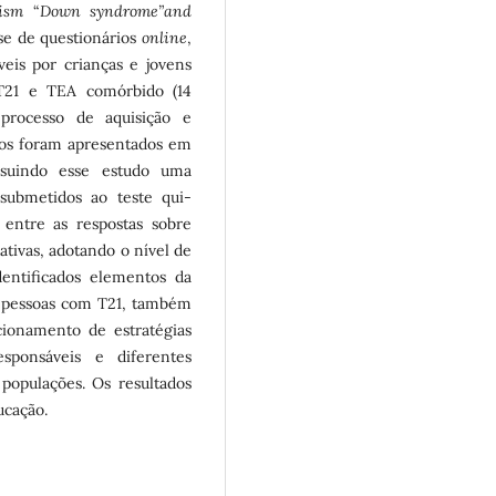
ism
“
Down syndrome”and
ise de questionários
online
,
veis por crianças e jovens
 T21 e TEA comórbido (14
processo de aquisição e
dos foram apresentados em
ossuindo esse estudo uma
submetidos ao teste qui-
 entre as respostas sobre
ativas, adotando o nível de
entificados elementos da
 pessoas com T21, também
ionamento de estratégias
sponsáveis e diferentes
populações. Os resultados
ucação.