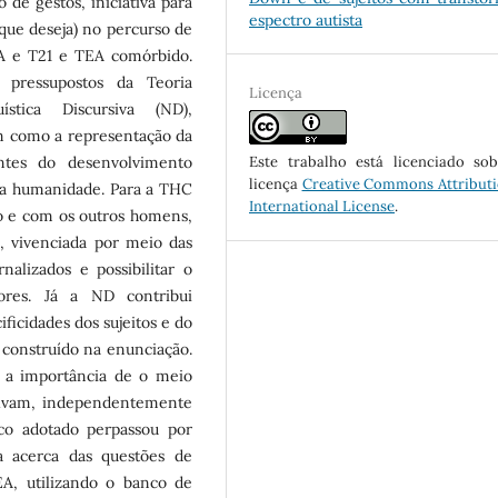
 de gestos, iniciativa para
espectro autista
que deseja) no percurso de
A e T21 e TEA comórbido.
 pressupostos da Teoria
Licença
stica Discursiva (ND),
 como a representação da
Este trabalho está licenciado s
tes do desenvolvimento
licença
Creative Commons Attributi
 da humanidade. Para a THC
International License
.
o e com os outros homens,
, vivenciada por meio das
nalizados e possibilitar o
ores. Já a ND contribui
ficidades dos sujeitos e do
onstruído na enunciação.
a a importância de o meio
volvam, independentemente
co adotado perpassou por
ra acerca das questões de
A, utilizando o banco de