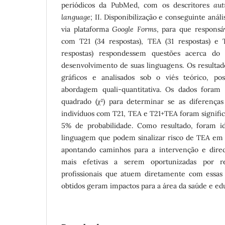
periódicos da PubMed, com os descritores
aut
language
; II. Disponibilização e conseguinte anál
via plataforma
Google Forms
, para que responsá
com T21 (34 respostas), TEA (31 respostas) e
respostas) respondessem questões acerca do 
desenvolvimento de suas linguagens. Os resulta
gráficos e analisados sob o viés teórico, p
abordagem quali-quantitativa. Os dados foram 
quadrado (χ²) para determinar se as diferenças
indivíduos com T21, TEA e T21+TEA foram signific
5% de probabilidade. Como resultado, foram id
linguagem que podem sinalizar risco de TEA em
apontando caminhos para a intervenção e direc
mais efetivas a serem oportunizadas por re
profissionais que atuem diretamente com essas 
obtidos geram impactos para a área da saúde e ed