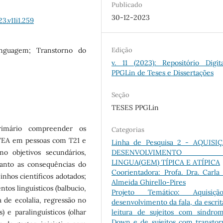
Publicado
30-12-2023
3.v11i1.259
Edição
inguagem; Transtorno do
v. 11 (2023): Repositório Digit
PPGLin de Teses e Dissertações
Seção
TESES PPGLin
rimário compreender os
Categorias
 TEA em pessoas com T21 e
Linha de Pesquisa 2 - AQUISI
DESENVOLVIMENTO
o objetivos secundários,
LINGUA(GEM) TÍPICA E ATÍPICA
uanto as consequências do
Coorientadora: Profa. Dra. Carla 
nhos científicos adotados;
Almeida Ghirello-Pires
tos linguísticos (balbucio,
Projeto Temático: Aquisi
a de ecolalia, regressão no
desenvolvimento da fala, da escrit
leitura de sujeitos com síndro
) e paralinguísticos (olhar
Down e de sujeitos com transtor