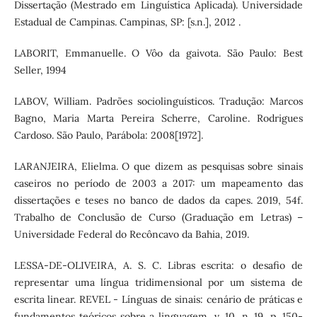
Dissertação (Mestrado em Linguística Aplicada). Universidade
Estadual de Campinas. Campinas, SP: [s.n.], 2012 .
LABORIT, Emmanuelle. O Vôo da gaivota. São Paulo: Best
Seller, 1994
LABOV, William. Padrões sociolinguísticos. Tradução: Marcos
Bagno, Maria Marta Pereira Scherre, Caroline. Rodrigues
Cardoso. São Paulo, Parábola: 2008[1972].
LARANJEIRA, Elielma. O que dizem as pesquisas sobre sinais
caseiros no período de 2003 a 2017: um mapeamento das
dissertações e teses no banco de dados da capes. 2019, 54f.
Trabalho de Conclusão de Curso (Graduação em Letras) –
Universidade Federal do Recôncavo da Bahia, 2019.
LESSA-DE-OLIVEIRA, A. S. C. Libras escrita: o desafio de
representar uma língua tridimensional por um sistema de
escrita linear. REVEL - Línguas de sinais: cenário de práticas e
fundamentos teóricos sobre a linguagem, v. 10, n. 19, p. 150-