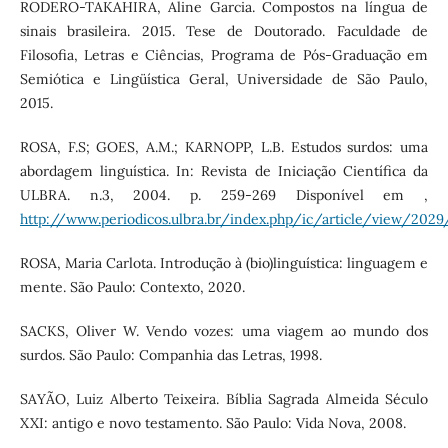
RODERO-TAKAHIRA, Aline Garcia. Compostos na língua de
sinais brasileira. 2015. Tese de Doutorado. Faculdade de
Filosofia, Letras e Ciências, Programa de Pós-Graduação em
Semiótica e Lingüística Geral, Universidade de São Paulo,
2015.
ROSA, F.S; GOES, A.M.; KARNOPP, L.B. Estudos surdos: uma
abordagem linguística. In: Revista de Iniciação Científica da
ULBRA. n.3, 2004. p. 259-269 Disponível em ,
http://www.periodicos.ulbra.br/index.php/ic/article/view/2029
ROSA, Maria Carlota. Introdução à (bio)linguística: linguagem e
mente. São Paulo: Contexto, 2020.
SACKS, Oliver W. Vendo vozes: uma viagem ao mundo dos
surdos. São Paulo: Companhia das Letras, 1998.
SAYÃO, Luiz Alberto Teixeira. Bíblia Sagrada Almeida Século
XXI: antigo e novo testamento. São Paulo: Vida Nova, 2008.