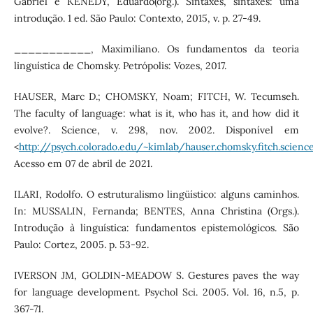
Gabriel e KENEDY, Eduardo(org.). Sintaxes, sintaxes: uma
introdução. 1 ed. São Paulo: Contexto, 2015, v. p. 27-49.
___________, Maximiliano. Os fundamentos da teoria
linguística de Chomsky. Petrópolis: Vozes, 2017.
HAUSER, Marc D.; CHOMSKY, Noam; FITCH, W. Tecumseh.
The faculty of language: what is it, who has it, and how did it
evolve?. Science, v. 298, nov. 2002. Disponível em
<
http://psych.colorado.edu/~kimlab/hauser.chomsky.fitch.scienc
Acesso em 07 de abril de 2021.
ILARI, Rodolfo. O estruturalismo lingüístico: alguns caminhos.
In: MUSSALIN, Fernanda; BENTES, Anna Christina (Orgs.).
Introdução à linguística: fundamentos epistemológicos. São
Paulo: Cortez, 2005. p. 53-92.
IVERSON JM, GOLDIN-MEADOW S. Gestures paves the way
for language development. Psychol Sci. 2005. Vol. 16, n.5, p.
367-71.