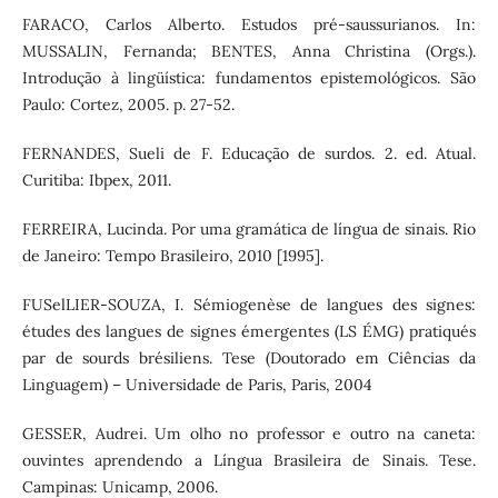
FARACO, Carlos Alberto. Estudos pré-saussurianos. In:
MUSSALIN, Fernanda; BENTES, Anna Christina (Orgs.).
Introdução à lingüística: fundamentos epistemológicos. São
Paulo: Cortez, 2005. p. 27-52.
FERNANDES, Sueli de F. Educação de surdos. 2. ed. Atual.
Curitiba: Ibpex, 2011.
FERREIRA, Lucinda. Por uma gramática de língua de sinais. Rio
de Janeiro: Tempo Brasileiro, 2010 [1995].
FUSelLIER-SOUZA, I. Sémiogenèse de langues des signes:
études des langues de signes émergentes (LS ÉMG) pratiqués
par de sourds brésiliens. Tese (Doutorado em Ciências da
Linguagem) – Universidade de Paris, Paris, 2004
GESSER, Audrei. Um olho no professor e outro na caneta:
ouvintes aprendendo a Língua Brasileira de Sinais. Tese.
Campinas: Unicamp, 2006.