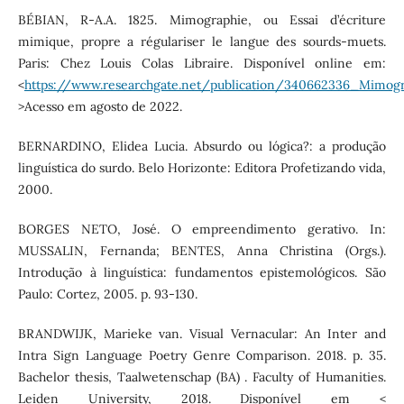
BÉBIAN, R-A.A. 1825. Mimographie, ou Essai d’écriture
mimique, propre a régulariser le langue des sourds-muets.
Paris: Chez Louis Colas Libraire. Disponível online em:
<
https://www.researchgate.net/publication/340662336_Mimo
>Acesso em agosto de 2022.
BERNARDINO, Elidea Lucia. Absurdo ou lógica?: a produção
linguística do surdo. Belo Horizonte: Editora Profetizando vida,
2000.
BORGES NETO, José. O empreendimento gerativo. In:
MUSSALIN, Fernanda; BENTES, Anna Christina (Orgs.).
Introdução à linguística: fundamentos epistemológicos. São
Paulo: Cortez, 2005. p. 93-130.
BRANDWIJK, Marieke van. Visual Vernacular: An Inter and
Intra Sign Language Poetry Genre Comparison. 2018. p. 35.
Bachelor thesis, Taalwetenschap (BA) . Faculty of Humanities.
Leiden University, 2018. Disponível em <