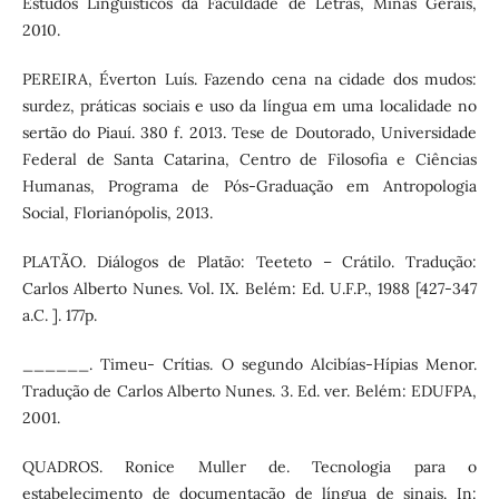
Estudos Linguísticos da Faculdade de Letras, Minas Gerais,
2010.
PEREIRA, Éverton Luís. Fazendo cena na cidade dos mudos:
surdez, práticas sociais e uso da língua em uma localidade no
sertão do Piauí. 380 f. 2013. Tese de Doutorado, Universidade
Federal de Santa Catarina, Centro de Filosofia e Ciências
Humanas, Programa de Pós-Graduação em Antropologia
Social, Florianópolis, 2013.
PLATÃO. Diálogos de Platão: Teeteto – Crátilo. Tradução:
Carlos Alberto Nunes. Vol. IX. Belém: Ed. U.F.P., 1988 [427-347
a.C. ]. 177p.
______. Timeu- Crítias. O segundo Alcibías-Hípias Menor.
Tradução de Carlos Alberto Nunes. 3. Ed. ver. Belém: EDUFPA,
2001.
QUADROS. Ronice Muller de. Tecnologia para o
estabelecimento de documentação de língua de sinais. In: