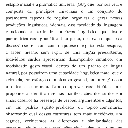
estágio inicial é a gramática universal (GU), que, por sua vez, é
composta de princípios universais e um conjunto de
parâmetros capazes de regular, organizar e gerar nossas
produções linguísticas. Ademais, essa faculdade da linguagem
é acionada a partir de um
input
linguístico que fixa e
parametriza essa gramática. Isto posto, observa-se que essa
discussão se relaciona com a hipótese que guiou esta pesquisa,
a saber, mesmo sem
input
de uma língua preexistente,
indivíduos surdos apresentam desempenho sintático, em
modalidade gesto-visual, dentro de um padrão de língua
natural, por possuírem uma capacidade linguística inata, que é
acionada, em esforço comunicativo gestual, na interação com
o outro e o mundo
.
Para comprovar essa hipótese nos
propomos a identificar se nas manifestações dos surdos em
sinais caseiros há presença de verbos, argumentos e adjuntos,
em um padrão sujeito-predicado ou tópico-comentário,
observando qual dessas estruturas tem mais incidência. Em
seguida, verificamos as diferenças e similaridades das
estruturas sintáticas nas produções sinalizadas de surdos que