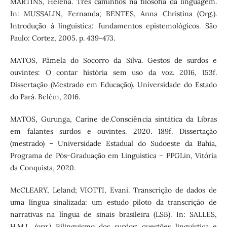
MARTINS, Helena. Três caminhos na filosofia da linguagem.
In: MUSSALIN, Fernanda; BENTES, Anna Christina (Org.).
Introdução à linguística: fundamentos epistemológicos. São
Paulo: Cortez, 2005. p. 439-473.
MATOS, Pâmela do Socorro da Silva. Gestos de surdos e
ouvintes: O contar história sem uso da voz. 2016, 153f.
Dissertação (Mestrado em Educação). Universidade do Estado
do Pará. Belém, 2016.
MATOS, Gurunga, Carine de.Consciência sintática da Libras
em falantes surdos e ouvintes. 2020. 189f. Dissertação
(mestrado) – Universidade Estadual do Sudoeste da Bahia,
Programa de Pós-Graduação em Linguística – PPGLin, Vitória
da Conquista, 2020.
McCLEARY, Leland; VIOTTI, Evani. Transcrição de dados de
uma língua sinalizada: um estudo piloto da transcrição de
narrativas na língua de sinais brasileira (LSB). In: SALLES,
H.M.L. (org.) Bilinguismo dos surdos: questões linguística e