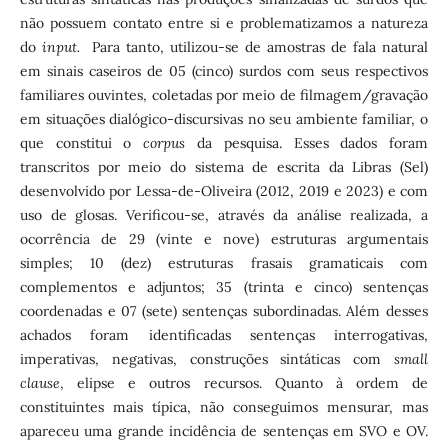
não possuem contato entre si e problematizamos a natureza
do
input.
Para tanto, utilizou-se de amostras de fala natural
em sinais caseiros de 05 (cinco) surdos com seus respectivos
familiares ouvintes, coletadas por meio de filmagem/gravação
em situações dialógico-discursivas no seu ambiente familiar, o
que constitui o
corpus
da pesquisa. Esses dados foram
transcritos por meio do sistema de escrita da Libras (Sel)
desenvolvido por Lessa-de-Oliveira (2012, 2019 e 2023) e com
uso de glosas. Verificou-se, através da análise realizada, a
ocorrência de 29 (vinte e nove) estruturas argumentais
simples; 10 (dez) estruturas frasais gramaticais com
complementos e adjuntos; 35 (trinta e cinco) sentenças
coordenadas e 07 (sete) sentenças subordinadas. Além desses
achados foram identificadas sentenças interrogativas,
imperativas, negativas, construções sintáticas com
small
clause
, elipse e outros recursos. Quanto à ordem de
constituintes mais típica, não conseguimos mensurar, mas
apareceu uma grande incidência de sentenças em SVO e OV.