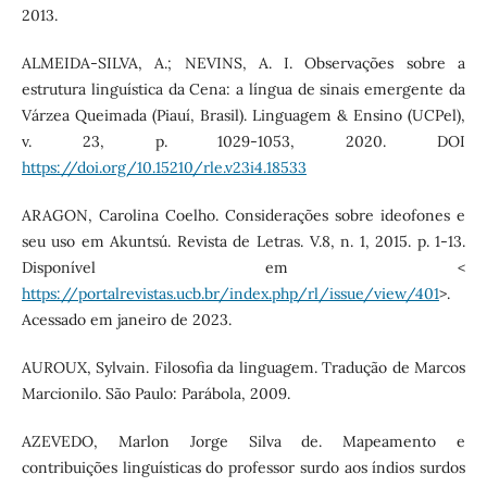
2013.
ALMEIDA-SILVA, A.; NEVINS, A. I. Observações sobre a
estrutura linguística da Cena: a língua de sinais emergente da
Várzea Queimada (Piauí, Brasil). Linguagem & Ensino (UCPel),
v. 23, p. 1029-1053, 2020. DOI
https://doi.org/10.15210/rle.v23i4.18533
ARAGON, Carolina Coelho. Considerações sobre ideofones e
seu uso em Akuntsú. Revista de Letras. V.8, n. 1, 2015. p. 1-13.
Disponível em <
https://portalrevistas.ucb.br/index.php/rl/issue/view/401
>.
Acessado em janeiro de 2023.
AUROUX, Sylvain. Filosofia da linguagem. Tradução de Marcos
Marcionilo. São Paulo: Parábola, 2009.
AZEVEDO, Marlon Jorge Silva de. Mapeamento e
contribuições linguísticas do professor surdo aos índios surdos