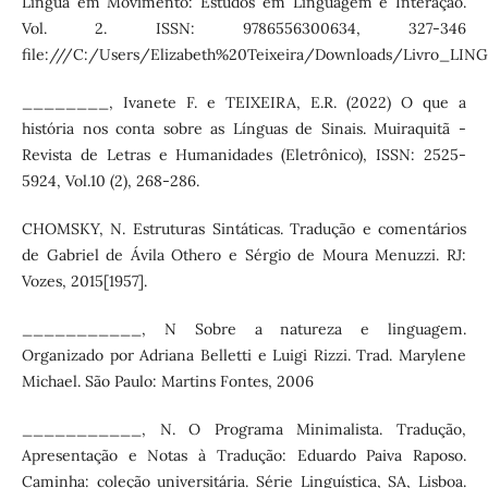
Língua em Movimento: Estudos em Linguagem e Interação.
Vol. 2. ISSN: 9786556300634, 327-346
file:///C:/Users/Elizabeth%20Teixeira/Downloads/Livr
________, Ivanete F. e TEIXEIRA, E.R. (2022) O que a
história nos conta sobre as Línguas de Sinais. Muiraquitã -
Revista de Letras e Humanidades (Eletrônico), ISSN: 2525-
5924, Vol.10 (2), 268-286.
CHOMSKY, N. Estruturas Sintáticas. Tradução e comentários
de Gabriel de Ávila Othero e Sérgio de Moura Menuzzi. RJ:
Vozes, 2015[1957].
___________, N Sobre a natureza e linguagem.
Organizado por Adriana Belletti e Luigi Rizzi. Trad. Marylene
Michael. São Paulo: Martins Fontes, 2006
___________, N. O Programa Minimalista. Tradução,
Apresentação e Notas à Tradução: Eduardo Paiva Raposo.
Caminha: coleção universitária. Série Linguística, SA, Lisboa.