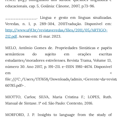
educacionais, cap. 5, Goiânia: Cânone, 2007, p.73-96.
____________. Língua e gesto em línguas sinalizadas.
Veredas, n. 1, p. 289-304, 2011Tradução. Disponível em:
http://www.ufjf.br/revistaveredas/files/2011/05/ARTIGO-
212.pdf
. Acesso em: 15 mar. 2023.
MELO, Antônio Gomes de. Propriedades Sintáticas e papéis
semânticos do sujeito em orações escritas
estudantes/moradores estrelenses. Revista Trama, Volume 13,
número 30. Ano 2017, p. 191–211. e-ISSN 1981-4674. Disponível
em <
file:///C:/Users/1717658/Downloads/admin,+Gerente+da+revista
60785.pdf> .
MIOTTO, Carlos; SILVA, Maria Cristina F.; LOPES, Ruth.
Manual de Sintaxe. 1ª ed. São Paulo: Contexto, 2016.
MORFORD, J. P. Insights to language from the study of