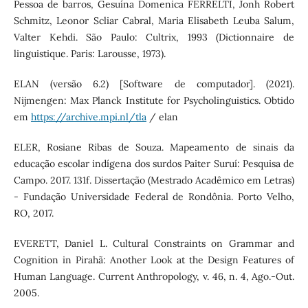
Pessoa de barros, Gesuína Domenica FERRELTI, Jonh Robert
Schmitz, Leonor Scliar Cabral, Maria Elisabeth Leuba Salum,
Valter Kehdi. São Paulo: Cultrix, 1993 (Dictionnaire de
linguistique. Paris: Larousse, 1973).
ELAN (versão 6.2) [Software de computador]. (2021).
Nijmengen: Max Planck Institute for Psycholinguistics. Obtido
em
https://archive.mpi.nl/tla
/ elan
ELER, Rosiane Ribas de Souza. Mapeamento de sinais da
educação escolar indígena dos surdos Paiter Suruí: Pesquisa de
Campo. 2017. 131f. Dissertação (Mestrado Acadêmico em Letras)
- Fundação Universidade Federal de Rondônia. Porto Velho,
RO, 2017.
EVERETT, Daniel L. Cultural Constraints on Grammar and
Cognition in Pirahã: Another Look at the Design Features of
Human Language. Current Anthropology, v. 46, n. 4, Ago.-Out.
2005.