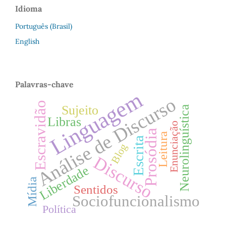
Idioma
Português (Brasil)
English
Palavras-chave
Linguagem
Análise de Discurso
Escravidão
Sujeito
Neurolinguística
Libras
Enunciação
Prosódia
Leitura
Escrita
Blog
Discurso
Liberdade
Mídia
Sentidos
Sociofuncionalismo
Política