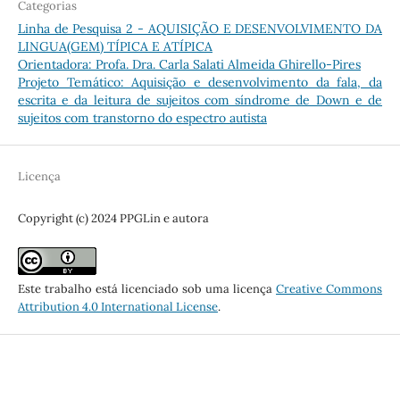
Categorias
Linha de Pesquisa 2 - AQUISIÇÃO E DESENVOLVIMENTO DA
LINGUA(GEM) TÍPICA E ATÍPICA
Orientadora: Profa. Dra. Carla Salati Almeida Ghirello-Pires
Projeto Temático: Aquisição e desenvolvimento da fala, da
escrita e da leitura de sujeitos com síndrome de Down e de
sujeitos com transtorno do espectro autista
Licença
Copyright (c) 2024 PPGLin e autora
Este trabalho está licenciado sob uma licença
Creative Commons
Attribution 4.0 International License
.