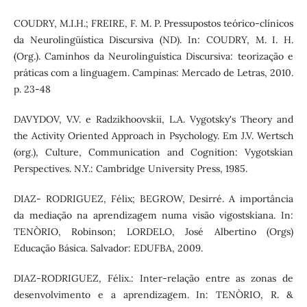
COUDRY, M.I.H.; FREIRE, F. M. P. Pressupostos teórico-clínicos
da Neurolingüística Discursiva (ND). In: COUDRY, M. I. H.
(Org.). Caminhos da Neurolinguística Discursiva: teorização e
práticas com a linguagem. Campinas: Mercado de Letras, 2010.
p. 23-48
DAVYDOV, V.V. e Radzikhoovskii, L.A. Vygotsky's Theory and
the Activity Oriented Approach in Psychology. Em J.V. Wertsch
(org.), Culture, Communication and Cognition: Vygotskian
Perspectives. N.Y.: Cambridge University Press, 1985.
DIAZ- RODRIGUEZ, Félix; BEGROW, Desirré. A importância
da mediação na aprendizagem numa visão vigostskiana. In:
TENÒRIO, Robinson; LORDELO, José Albertino (Orgs)
Educação Básica. Salvador: EDUFBA, 2009.
DIAZ-RODRIGUEZ, Félix.: Inter-relação entre as zonas de
desenvolvimento e a aprendizagem. In: TENÒRIO, R. &