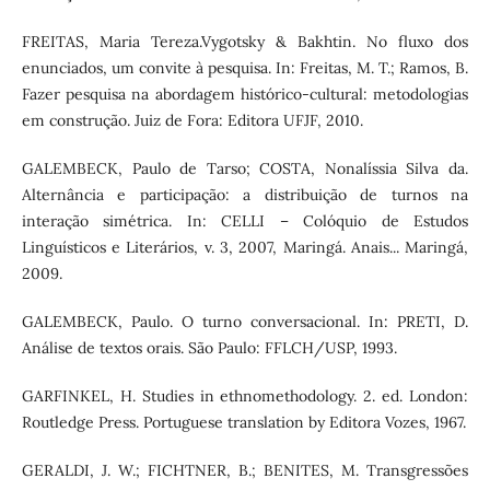
FREITAS, Maria Tereza.Vygotsky & Bakhtin. No fluxo dos
enunciados, um convite à pesquisa. In: Freitas, M. T.; Ramos, B.
Fazer pesquisa na abordagem histórico-cultural: metodologias
em construção. Juiz de Fora: Editora UFJF, 2010.
GALEMBECK, Paulo de Tarso; COSTA, Nonalíssia Silva da.
Alternância e participação: a distribuição de turnos na
interação simétrica. In: CELLI – Colóquio de Estudos
Linguísticos e Literários, v. 3, 2007, Maringá. Anais... Maringá,
2009.
GALEMBECK, Paulo. O turno conversacional. In: PRETI, D.
Análise de textos orais. São Paulo: FFLCH/USP, 1993.
GARFINKEL, H. Studies in ethnomethodology. 2. ed. London:
Routledge Press. Portuguese translation by Editora Vozes, 1967.
GERALDI, J. W.; FICHTNER, B.; BENITES, M. Transgressões