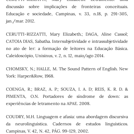
discussão sobre implicações de fronteiras conceituais.
Educação e sociedade, Campinas, v. 33, n.18, p. 291-305,
jan./mar. 2012.
CERUTTI-RIZZATTI, Mary Elizabeth.; DAGA, Aline Cassol;
CATOIA DIAS, Sabatha. Intersubjetividade e intrassubjetividade
no ato de ler: a formação de leitores na Educação Básica.
Caleidoscópio, Unisinus, v. 2, n. 12, maio/ago 2014.
CHOMSKY, N.; HALLE, M. The Sound Pattern of English. New
York: Harper&Row, 1968.
COENGA, R.; BRAZ, A. P.; SOUZA, I. A. D; REIS, K. R. D. &
PIMENTA, O.N. Portadores de síndrome de down: as
experiências de letramento na APAE. 2008.
COUDRY, M.H. Linguagem e afasia: uma abordagem discursiva
da neurolinguística. Cadernos de estudos linguísticos.
Campinas, V. 42, N. 42, PÁG. 99-129, 2002.