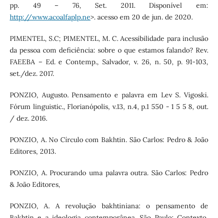
pp. 49 – 76, Set. 2011. Disponível em:
http://www.acoalfaplp.ne
>. acesso em 20 de jun. de 2020.
PIMENTEL, S.C; PIMENTEL, M. C. Acessibilidade para inclusão
da pessoa com deficiência: sobre o que estamos falando? Rev.
FAEEBA – Ed. e Contemp., Salvador, v. 26, n. 50, p. 91-103,
set./dez. 2017.
PONZIO, Augusto. Pensamento e palavra em Lev S. Vigoski.
Fórum linguistic., Florianópolis, v.13, n.4, p.1 550 - 1 5 5 8, out.
/ dez. 2016.
PONZIO, A. No Círculo com Bakhtin. São Carlos: Pedro & João
Editores, 2013.
PONZIO, A. Procurando uma palavra outra. São Carlos: Pedro
& João Editores,
PONZIO, A. A revolução bakhtiniana: o pensamento de
Bakhtin e a ideologia contemporânea. São Paulo: Contexto,