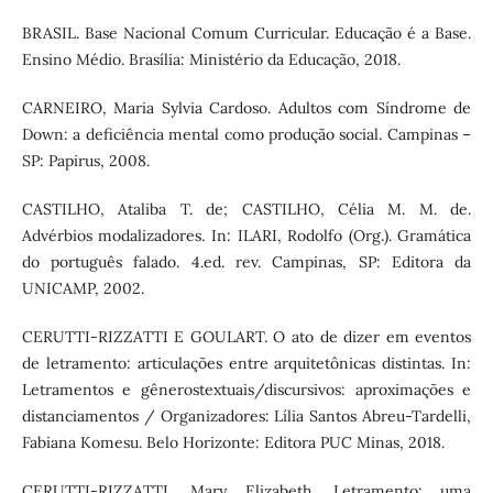
BRASIL. Base Nacional Comum Curricular. Educação é a Base.
Ensino Médio. Brasília: Ministério da Educação, 2018.
CARNEIRO, Maria Sylvia Cardoso. Adultos com Síndrome de
Down: a deficiência mental como produção social. Campinas –
SP: Papirus, 2008.
CASTILHO, Ataliba T. de; CASTILHO, Célia M. M. de.
Advérbios modalizadores. In: ILARI, Rodolfo (Org.). Gramática
do português falado. 4.ed. rev. Campinas, SP: Editora da
UNICAMP, 2002.
CERUTTI-RIZZATTI E GOULART. O ato de dizer em eventos
de letramento: articulações entre arquitetônicas distintas. In:
Letramentos e gênerostextuais/discursivos: aproximações e
distanciamentos / Organizadores: Lília Santos Abreu-Tardelli,
Fabiana Komesu. Belo Horizonte: Editora PUC Minas, 2018.
CERUTTI-RIZZATTI, Mary Elizabeth. Letramento: uma