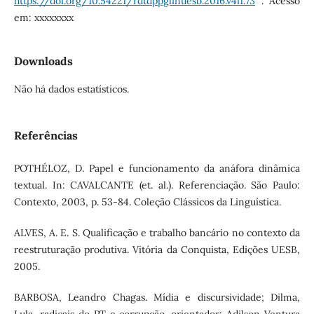
https://doi.org/10.54221/rdtdppglinuesb.2016.v4i1.73
. Acesso
em: xxxxxxxx
Downloads
Não há dados estatísticos.
Referências
POTHÉLOZ, D. Papel e funcionamento da anáfora dinâmica
textual. In: CAVALCANTE (et. al.). Referenciação. São Paulo:
Contexto, 2003, p. 53-84. Coleção Clássicos da Linguística.
ALVES, A. E. S. Qualificação e trabalho bancário no contexto da
reestruturação produtiva. Vitória da Conquista, Edições UESB,
2005.
BARBOSA, Leandro Chagas. Mídia e discursividade; Dilma,
Lula, radicais do PT e corrupção. orientador: Adilson Ventura