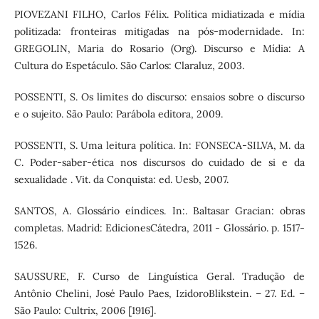
PIOVEZANI FILHO, Carlos Félix. Política midiatizada e mídia
politizada: fronteiras mitigadas na pós-modernidade. In:
GREGOLIN, Maria do Rosario (Org). Discurso e Mídia: A
Cultura do Espetáculo. São Carlos: Claraluz, 2003.
POSSENTI, S. Os limites do discurso: ensaios sobre o discurso
e o sujeito. São Paulo: Parábola editora, 2009.
POSSENTI, S. Uma leitura política. In: FONSECA-SILVA, M. da
C. Poder-saber-ética nos discursos do cuidado de si e da
sexualidade . Vit. da Conquista: ed. Uesb, 2007.
SANTOS, A. Glossário eíndices. In:. Baltasar Gracian: obras
completas. Madrid: EdicionesCátedra, 2011 - Glossário. p. 1517-
1526.
SAUSSURE, F. Curso de Linguística Geral. Tradução de
Antônio Chelini, José Paulo Paes, IzidoroBlikstein. – 27. Ed. –
São Paulo: Cultrix, 2006 [1916].