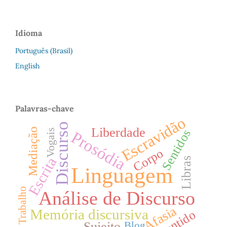
Idioma
Português (Brasil)
English
Palavras-chave
Escravidão
Discurso
Liberdade
Mediação
Sentidos
Vogais
Prosódia
Corpo
Escrita
Libras
Linguagem
Trabalho
Análise de Discurso
Afasia
Memória discursiva
Sentido
Sujeito
Blog