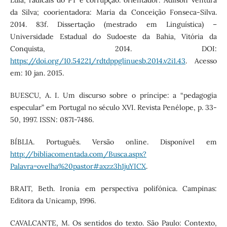
da Silva; coorientadora: Maria da Conceição Fonseca-Silva.
2014. 83f. Dissertação (mestrado em Linguística) –
Universidade Estadual do Sudoeste da Bahia, Vitória da
Conquista, 2014. DOI:
https://doi.org/10.54221/rdtdppglinuesb.2014.v2i1.43
. Acesso
em: 10 jan. 2015.
BUESCU, A. I. Um discurso sobre o príncipe: a “pedagogia
especular” em Portugal no século XVI. Revista Penélope, p. 33-
50, 1997. ISSN: 0871-7486.
BÍBLIA. Português. Versão online. Disponível em
http://bibliacomentada.com/Busca.aspx?
Palavra=ovelha%20pastor#axzz3h1juYICX
.
BRAIT, Beth. Ironia em perspectiva polifónica. Campinas:
Editora da Unicamp, 1996.
CAVALCANTE, M. Os sentidos do texto. São Paulo: Contexto,