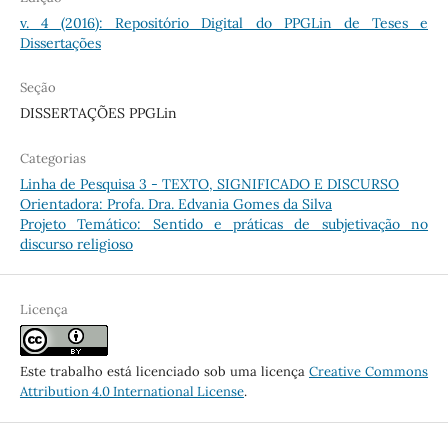
v. 4 (2016): Repositório Digital do PPGLin de Teses e
Dissertações
Seção
DISSERTAÇÕES PPGLin
Categorias
Linha de Pesquisa 3 - TEXTO, SIGNIFICADO E DISCURSO
Orientadora: Profa. Dra. Edvania Gomes da Silva
Projeto Temático: Sentido e práticas de subjetivação no
discurso religioso
Licença
Este trabalho está licenciado sob uma licença
Creative Commons
Attribution 4.0 International License
.