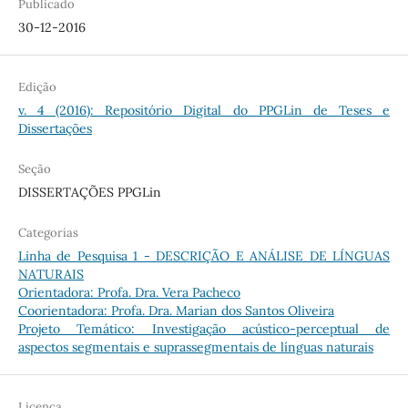
Publicado
30-12-2016
Edição
v. 4 (2016): Repositório Digital do PPGLin de Teses e
Dissertações
Seção
DISSERTAÇÕES PPGLin
Categorias
Linha de Pesquisa 1 - DESCRIÇÃO E ANÁLISE DE LÍNGUAS
NATURAIS
Orientadora: Profa. Dra. Vera Pacheco
Coorientadora: Profa. Dra. Marian dos Santos Oliveira
Projeto Temático: Investigação acústico-perceptual de
aspectos segmentais e suprassegmentais de línguas naturais
Licença