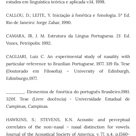
estudos em linguística teórica e aplicada v.14, 1998.
CALLOU, D.; LEITE, Y. Iniciação à fonética e fonologia. 5ª Ed.
Rio de Janeiro: Jorge Zahar, 1990.
CAMARA, JR. J. M. Estrutura da Língua Portuguesa. 21: Ed.
Vozes, Petrópolis: 1992.
CAGLIARI, Luiz C. An experimental study of nasality with
particular reference to Brazilian Portuguese. 1977. 319 fls. Tese
(Doutorado em Filosofia) – University of Edinburgh,
Edimburgo,1977.
______. Elementos de fonética do português Brasileiro.1981.
320f. Tese (Livre docência) - Universidade Estadual de
Campinas, Campinas.
HAWKINS, S.; STEVENS, K.N. Acoustic and perceptual
correlates of the non-nasal – nasal distinction for vowels.
Journal of the Acoustical Society of America, v. 77, n.4, p.1560-