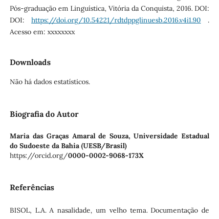
Pós-graduação em Linguística, Vitória da Conquista, 2016. DOI:
DOI:
https://doi.org/10.54221/rdtdppglinuesb.2016.v4i1.90
.
Acesso em: xxxxxxxx
Downloads
Não há dados estatísticos.
Biografia do Autor
Maria das Graças Amaral de Souza,
Universidade Estadual
do Sudoeste da Bahia (UESB/Brasil)
https://orcid.org/
0000-0002-9068-173X
Referências
BISOL, L.A. A nasalidade, um velho tema. Documentação de