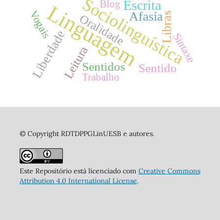
Sociolinguística
Escrita
Blog
Linguagem
Vogais
Afasia
Libras
Oralidade
Liberdade
Sintaxe
Leitura
Sentidos
Sentido
Trabalho
© Copyright RDTDPPGLinUESB e autores.
Este Repositório está licenciado com
Creative Commons
Attribution 4.0 International License
.