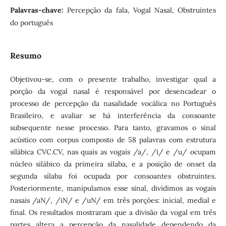
Palavras-chave:
Percepção da fala, Vogal Nasal, Obstruintes
do português
Resumo
Objetivou-se, com o presente trabalho, investigar qual a
porção da vogal nasal é responsável por desencadear o
processo de percepção da nasalidade vocálica no Português
Brasileiro, e avaliar se há interferência da consoante
subsequente nesse processo. Para tanto, gravamos o sinal
acústico com corpus composto de 58 palavras com estrutura
silábica CVC.CV, nas quais as vogais /a/, /i/ e /u/ ocupam
núcleo silábico da primeira sílaba, e a posição de onset da
segunda sílaba foi ocupada por consoantes obstruintes.
Posteriormente, manipulamos esse sinal, dividimos as vogais
nasais /aN/, /iN/ e /uN/ em três porções: inicial, medial e
final. Os resultados mostraram que a divisão da vogal em três
partes altera a percepção da nasalidade dependendo da