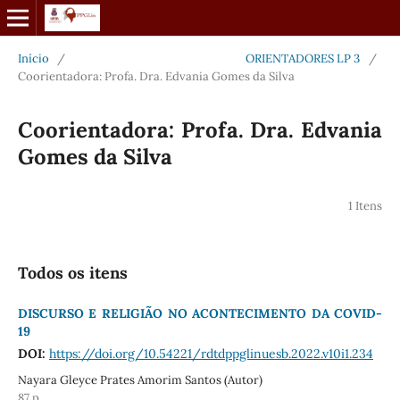
Início
/
ORIENTADORES LP 3
/
Coorientadora: Profa. Dra. Edvania Gomes da Silva
Coorientadora: Profa. Dra. Edvania
Gomes da Silva
1 Itens
Todos os itens
DISCURSO E RELIGIÃO NO ACONTECIMENTO DA COVID-
19
DOI:
https://doi.org/10.54221/rdtdppglinuesb.2022.v10i1.234
Nayara Gleyce Prates Amorim Santos (Autor)
87 p.