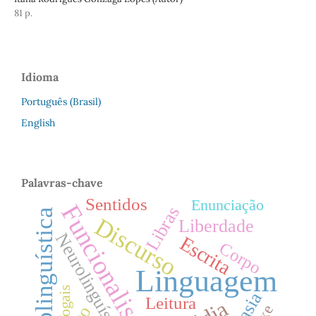
81 p.
Idioma
Português (Brasil)
English
Palavras-chave
Sentidos
Enunciação
Funcionalismo
Libras
Sociolinguística
Discurso
Liberdade
Neurolinguística
Escrita
Corpo
Linguagem
Vogais
Afasia
Leitura