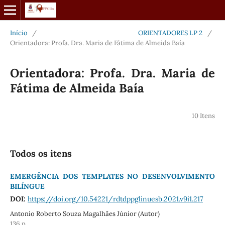
Início
/
ORIENTADORES LP 2
/
Orientadora: Profa. Dra. Maria de Fátima de Almeida Baía
Orientadora: Profa. Dra. Maria de
Fátima de Almeida Baía
10 Itens
Todos os itens
EMERGÊNCIA DOS TEMPLATES NO DESENVOLVIMENTO
BILÍNGUE
DOI:
https://doi.org/10.54221/rdtdppglinuesb.2021.v9i1.217
Antonio Roberto Souza Magalhães Júnior (Autor)
136 p.