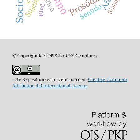
Prosódia
Sintaxe
Sujeito
Sentido
Blog
© Copyright RDTDPPGLinUESB e autores.
Este Repositório está licenciado com
Creative Commons
Attribution 4.0 International License
.