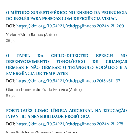
O MÉTODO SUGESTOPÉDICO NO ENSINO DA PRONÚNCIA
DO INGLÊS PARA PESSOAS COM DEFICIÊNCIA VISUAL
DOI:
https://doi.org/10.54221/rdtdppglinuesb.2024.v12i1.269
Viviane Mota Ramos (Autor)
86 p.
O PAPEL DA CHILD-DIRECTED SPEECH NO
DESENVOLVIMENTO FONOLÓGICO DE CRIANÇAS
GÊMEAS E NÃO GÊMEAS: O TRIÂNGULO VOCÁLICO E A
EMERGÊNCIA DE TEMPLATES
DOI:
https://doi.org/10.54221/rdtdppglinuesb.2018.v6i1.137
Gláucia Daniele do Prado Ferreira (Autor)
98 p.
PORTUGUÊS COMO LÍNGUA ADICIONAL NA EDUCAÇÃO
INFANTIL: A SENSIBILIDADE PROSÓDICA
DOI:
https://doi.org/10.54221/rdtdppglinuesb.2024.v12i1.278
Itana Rodrigues Gonzaga Lopes (Autor)