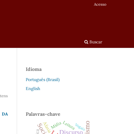
Acesso
Buscar
Idioma
Português (Brasil)
English
Itens
Palavras-chave
E DA
Leitura
Mídia
Afasia
Vogais
Discurso