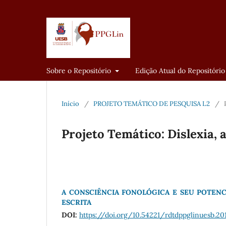
Sobre o Repositório
Edição Atual do Repositório
Início
/
PROJETO TEMÁTICO DE PESQUISA L2
/
Projeto Temático: Dislexia, 
A CONSCIÊNCIA FONOLÓGICA E SEU POTENC
ESCRITA
DOI:
https://doi.org/10.54221/rdtdppglinuesb.201