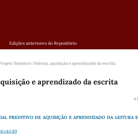
Edições anteriores do Repositório
Projeto Temático: Dislexia, aquisição e aprendizado da escrita
aquisição e aprendizado da escrita
4 
IAL PREDITIVO DE AQUISIÇÃO E APRENDIZADO DA LEITURA 
6.v4i1.89