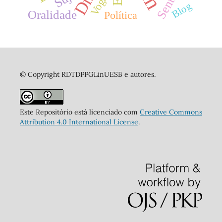
Vogais
Blog
Oralidade
Política
© Copyright RDTDPPGLinUESB e autores.
Este Repositório está licenciado com
Creative Commons
Attribution 4.0 International License
.