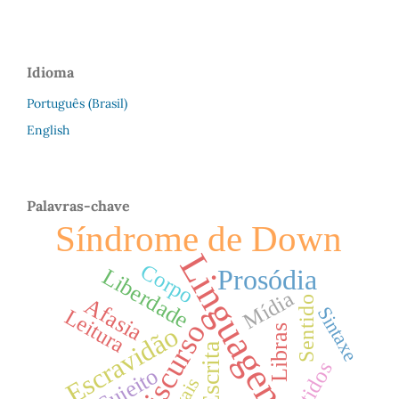
Idioma
Português (Brasil)
English
Palavras-chave
Síndrome de Down
Linguagem
Corpo
Prosódia
Liberdade
Mídia
Afasia
Sentido
Sintaxe
Leitura
Discurso
Escravidão
Libras
Escrita
Sentidos
Sujeito