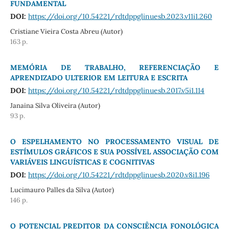
FUNDAMENTAL
DOI:
https://doi.org/10.54221/rdtdppglinuesb.2023.v11i1.260
Cristiane Vieira Costa Abreu (Autor)
163 p.
MEMÓRIA DE TRABALHO, REFERENCIAÇÃO E
APRENDIZADO ULTERIOR EM LEITURA E ESCRITA
DOI:
https://doi.org/10.54221/rdtdppglinuesb.2017.v5i1.114
Janaina Silva Oliveira (Autor)
93 p.
O ESPELHAMENTO NO PROCESSAMENTO VISUAL DE
ESTÍMULOS GRÁFICOS E SUA POSSÍVEL ASSOCIAÇÃO COM
VARIÁVEIS LINGUÍSTICAS E COGNITIVAS
DOI:
https://doi.org/10.54221/rdtdppglinuesb.2020.v8i1.196
Lucimauro Palles da Silva (Autor)
146 p.
O POTENCIAL PREDITOR DA CONSCIÊNCIA FONOLÓGICA