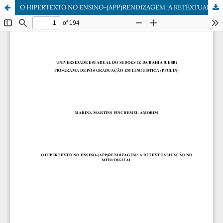
O HIPERTEXTO NO ENSINO-(APP)RENDIZAGEM: A RETEXTUALIZAÇÃO NO MEIO DIGITAL