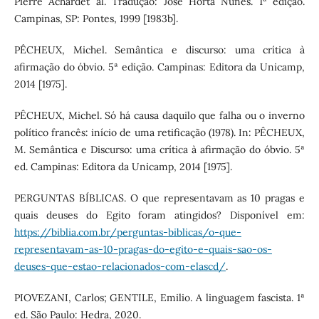
Pierre Achardet al. Tradução: José Horta Nunes. 1ª edição.
Campinas, SP: Pontes, 1999 [1983b].
PÊCHEUX, Michel. Semântica e discurso: uma crítica à
afirmação do óbvio. 5ª edição. Campinas: Editora da Unicamp,
2014 [1975].
PÊCHEUX, Michel. Só há causa daquilo que falha ou o inverno
político francês: início de uma retificação (1978). In: PÊCHEUX,
M. Semântica e Discurso: uma crítica à afirmação do óbvio. 5ª
ed. Campinas: Editora da Unicamp, 2014 [1975].
PERGUNTAS BÍBLICAS. O que representavam as 10 pragas e
quais deuses do Egito foram atingidos? Disponível em:
https://biblia.com.br/perguntas-biblicas/o-que-
representavam-as-10-pragas-do-egito-e-quais-sao-os-
deuses-que-estao-relacionados-com-elascd/
.
PIOVEZANI, Carlos; GENTILE, Emilio. A linguagem fascista. 1ª
ed. São Paulo: Hedra, 2020.