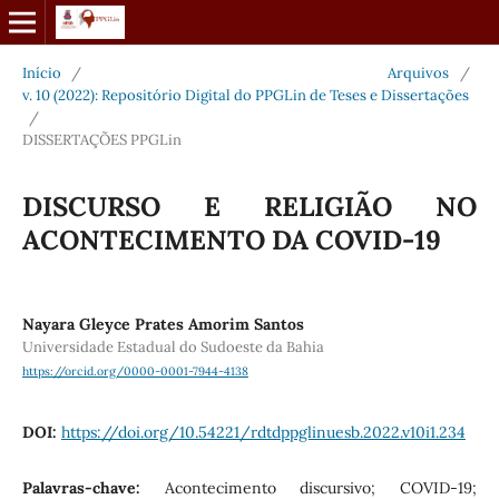
Início
/
Arquivos
/
v. 10 (2022): Repositório Digital do PPGLin de Teses e Dissertações
/
DISSERTAÇÕES PPGLin
DISCURSO E RELIGIÃO NO
ACONTECIMENTO DA COVID-19
Nayara Gleyce Prates Amorim Santos
Universidade Estadual do Sudoeste da Bahia
https://orcid.org/0000-0001-7944-4138
DOI:
https://doi.org/10.54221/rdtdppglinuesb.2022.v10i1.234
Palavras-chave:
Acontecimento discursivo; COVID-19;