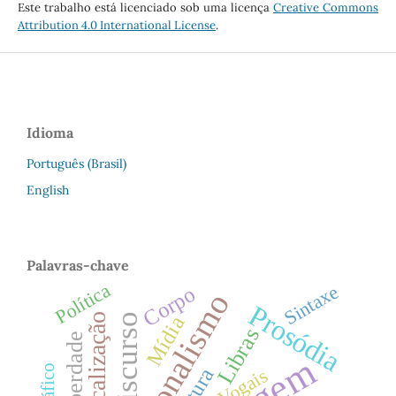
Este trabalho está licenciado sob uma licença
Creative Commons
Attribution 4.0 International License
.
Idioma
Português (Brasil)
English
Palavras-chave
Política
Sintaxe
Corpo
Funcionalismo
Prosódia
Discurso
Mídia
Libras
Liberdade
Vogais