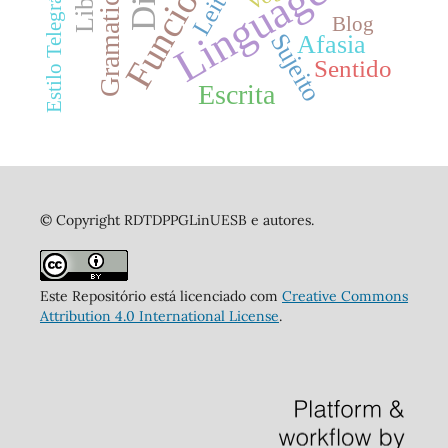
Gramaticalização
Linguagem
Estilo Telegráfico
Leitura
Blog
Sujeito
Afasia
Sentido
Escrita
© Copyright RDTDPPGLinUESB e autores.
Este Repositório está licenciado com
Creative Commons
Attribution 4.0 International License
.