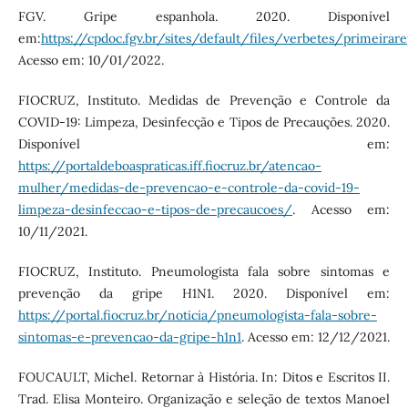
FGV. Gripe espanhola. 2020. Disponível
em:
https://cpdoc.fgv.br/sites/default/files/verbetes/primei
Acesso em: 10/01/2022.
FIOCRUZ, Instituto. Medidas de Prevenção e Controle da
COVID-19: Limpeza, Desinfecção e Tipos de Precauções. 2020.
Disponível em:
https://portaldeboaspraticas.iff.fiocruz.br/atencao-
mulher/medidas-de-prevencao-e-controle-da-covid-19-
limpeza-desinfeccao-e-tipos-de-precaucoes/
. Acesso em:
10/11/2021.
FIOCRUZ, Instituto. Pneumologista fala sobre sintomas e
prevenção da gripe H1N1. 2020. Disponível em:
https://portal.fiocruz.br/noticia/pneumologista-fala-sobre-
sintomas-e-prevencao-da-gripe-h1n1
. Acesso em: 12/12/2021.
FOUCAULT, Michel. Retornar à História. In: Ditos e Escritos II.
Trad. Elisa Monteiro. Organização e seleção de textos Manoel