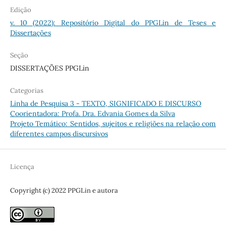
Edição
v. 10 (2022): Repositório Digital do PPGLin de Teses e
Dissertações
Seção
DISSERTAÇÕES PPGLin
Categorias
Linha de Pesquisa 3 - TEXTO, SIGNIFICADO E DISCURSO
Coorientadora: Profa. Dra. Edvania Gomes da Silva
Projeto Temático: Sentidos, sujeitos e religiões na relação com
diferentes campos discursivos
Licença
Copyright (c) 2022 PPGLin e autora