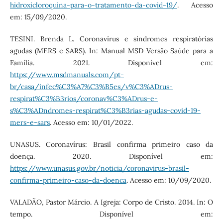
hidroxicloroquina-para-o-tratamento-da-covid-19/
. Acesso
em: 15/09/2020.
TESINI. Brenda L. Coronavírus e síndromes respiratórias
agudas (MERS e SARS). In: Manual MSD Versão Saúde para a
Família. 2021. Disponível em:
https://www.msdmanuals.com/pt-
br/casa/infec%C3%A7%C3%B5es/v%C3%ADrus-
respirat%C3%B3rios/coronav%C3%ADrus-e-
s%C3%ADndromes-respirat%C3%B3rias-agudas-covid-19-
mers-e-sars
. Acesso em: 10/01/2022.
UNASUS. Coronavírus: Brasil confirma primeiro caso da
doença. 2020. Disponível em:
https://www.unasus.gov.br/noticia/coronavirus-brasil-
confirma-primeiro-caso-da-doenca
. Acesso em: 10/09/2020.
VALADÃO, Pastor Márcio. A Igreja: Corpo de Cristo. 2014. In: O
tempo. Disponível em: