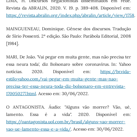
LIMA, H. Discursos negacionistas disseminados em rede.
Revista da ABRALIN, 2020. V. 19. p. 389-408. Disponível em:
https://revista.abralin.org/index.php/abralin/article/view/1758
.
MAINGUENEAU, Dominique. Gênese dos discursos. Tradução
de Sírio Possenti. 2ª edição. São Paulo: Parábola Editorial, 2008
[1984].
MARI, De João. 'Vai pegar em muita gente, mas não precisa ter
essa neura toda', diz Bolsonaro sobre coronavírus. In: Yahoo
notícias. 2020. Disponível em:
https://br.vida-
estilo.yahoo.com/vai-pegar-em-muita-gente-mas-nao-
precisa-ter-essa-neura-toda-diz-bolsonaro-em-entrevista-
170050277.html
. Acesso em: 30/06/2022.
O ANTAGONISTA. Áudio: "Alguns vão morrer? Vão, ué,
lamento. Essa é a vida". 2020. Disponível em:
https://oantagonista.uol.com.br/brasil/alguns-vao-morrer-
vao-ue-lamento-essa-e-a-vida/
. Acesso em: 30/06/2022.