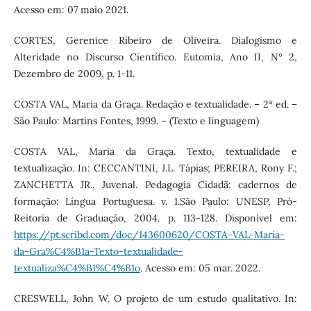
Acesso em: 07 maio 2021.
CORTES, Gerenice Ribeiro de Oliveira. Dialogismo e
Alteridade no Discurso Científico. Eutomia, Ano II, Nº 2,
Dezembro de 2009, p. 1-11.
COSTA VAL, Maria da Graça. Redação e textualidade. – 2ª ed. –
São Paulo: Martins Fontes, 1999. – (Texto e linguagem)
COSTA VAL, Maria da Graça. Texto, textualidade e
textualização. In: CECCANTINI, J.L. Tápias; PEREIRA, Rony F.;
ZANCHETTA JR., Juvenal. Pedagogia Cidadã: cadernos de
formação: Língua Portuguesa. v. 1.São Paulo: UNESP, Pró-
Reitoria de Graduação, 2004. p. 113-128. Disponível em:
https://pt.scribd.com/doc/143600620/COSTA-VAL-Maria-
da-Gra%C4%B1a-Texto-textualidade-
textualiza%C4%B1%C4%B1o
. Acesso em: 05 mar. 2022.
CRESWELL, John W. O projeto de um estudo qualitativo. In: