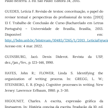
Paulo Bezerra. 3. ed. São Paulo: Editora 34, 2015.
GUEDES, Letícia F. Revisão de textos: conceituação, o papel do
revisor textual e perspectivas do profissional do texto. [2013]
13 f. Trabalho de Conclusão de Curso (Bacharelado em Letras
Português) – Universidade de Brasília, Brasília, 2013.
Disponível em:
http://bdm.unb.br/bitstream/10483/7265/1/2013_LeticiaFiguei
Acesso em: 4 mar. 2022.
GUINSBURG, Jacó. Denis Diderot. Revista da USP,
dez./jan./fev., p. 123-146, 1990.
HAYES, John R.; FLOWER, Linda S. Identifying the
organization of writing process. In: GREGG, L. W.;
STEINBERG, E. R. (Orgs.). Cognitive processes in writing. New
Jersey: Lawrence Erlbaum, 1980. p. 3-30.
HIGOUNET, Charles. A escrita, expressão gráfica da
linguagem. In: História concisa da escrita. [tradução da 10. ed.