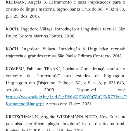
KLEIMAN, Ângela B. Letramento e suas implicações para o
ensino de língua materna. Signo. Santa Cruz do Sul, v. 32 n 53,
p. 1-25, dez, 2007.
KOCH, Ingedore Villaça. Introdução à Linguística textual. São
Paulo: Editora Martins Fontes, 2006.
KOCH, Ingedore Villaça. Introdução à Linguística textual:
trajetória e grandes temas. São Paulo: Editora Contexto, 2018.
KOMESU, Fabiana; TENANI, Luciana. Considerações sobre o
conceito de “internetês” nos estudos da linguagem.
Linguagem em (Dis)curso, Palhoça, SC, v. 9, n. 3, p. 621-643,
set./dez. 2009. Disponível em:
https://www.scielo.br/j/ld/a/DV6yJCjDWsXq7ZsQKkKZZkm/?
format=pdf&lang=pt
. Acesso em: 13 dez. 2021.
KRETSCHMANN, Angela; WIEDEMANN NETO, Ney. Ética na
pesquisa científica: plágio involuntário e direito autoral.
Revista da AJURIS, v. 41, n. 136, dez. 2014.