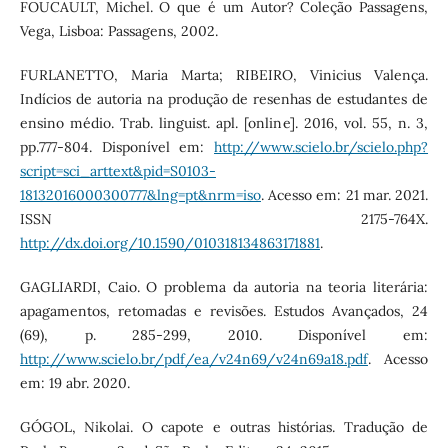
FOUCAULT, Michel. O que é um Autor? Coleção Passagens,
Vega, Lisboa: Passagens, 2002.
FURLANETTO, Maria Marta; RIBEIRO, Vinicius Valença.
Indícios de autoria na produção de resenhas de estudantes de
ensino médio. Trab. linguist. apl. [online]. 2016, vol. 55, n. 3,
pp.777-804. Disponível em:
http://www.scielo.br/scielo.php?
script=sci_arttext&pid=S0103-
18132016000300777&lng=pt&nrm=iso
. Acesso em: 21 mar. 2021.
ISSN 2175-764X.
http://dx.doi.org/10.1590/010318134863171881
.
GAGLIARDI, Caio. O problema da autoria na teoria literária:
apagamentos, retomadas e revisões. Estudos Avançados, 24
(69), p. 285-299, 2010. Disponível em:
http://www.scielo.br/pdf/ea/v24n69/v24n69a18.pdf
. Acesso
em: 19 abr. 2020.
GÓGOL, Nikolai. O capote e outras histórias. Tradução de