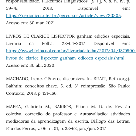
responsabilidade. PERcursos Linguísticos, [S. l.], v. 8, n. 19, p.
59–76, 2018. Disponível em:
https://periodicos.ufes.br/percursos/article/view/20305
.
Acesso em: 30 mar. 2021.
LIVROS DE CLARICE LISPECTOR ganham edições especiais.
Livraria da Folha. 28-04-2017. Disponível em:
https://www1.folha.uol.com.br/livrariadafolha/2017/04/1879500
livros-de-clarice-lispector-ganham-edicoes-especiais.shtml
.
Acesso em: 30 abr. 2020.
MACHADO, Irene. Gêneros discursivos. In: BRAIT, Beth (org.).
Bakhtin: conceitos-chave. 5. ed. 3ª reimpressão. São Paulo:
Contexto, 2018. p. 151-166.
MAFRA, Gabriela M.; BARROS, Eliana M. D. de. Revisão
coletiva, correção do professor e Autoavaliação: atividades
mediadoras da aprendizagem da escrita. Diálogo das Letras,
Pau dos Ferros, v. 06, n. 01, p. 33-62, jan./jun. 2017.