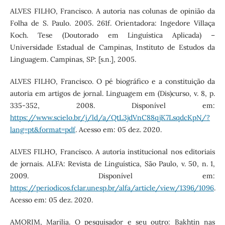
ALVES FILHO, Francisco. A autoria nas colunas de opinião da
Folha de S. Paulo. 2005. 261f. Orientadora: Ingedore Villaça
Koch. Tese (Doutorado em Linguística Aplicada) –
Universidade Estadual de Campinas, Instituto de Estudos da
Linguagem. Campinas, SP: [s.n.], 2005.
ALVES FILHO, Francisco. O pé biográfico e a constituição da
autoria em artigos de jornal. Linguagem em (Dis)curso, v. 8, p.
335-352, 2008. Disponível em:
https://www.scielo.br/j/ld/a/QtL3jdVnC88qjK7LsqdcKpN/?
lang=pt&format=pdf
. Acesso em: 05 dez. 2020.
ALVES FILHO, Francisco. A autoria institucional nos editoriais
de jornais. ALFA: Revista de Linguística, São Paulo, v. 50, n. 1,
2009. Disponível em:
https://periodicos.fclar.unesp.br/alfa/article/view/1396/1096
.
Acesso em: 05 dez. 2020.
AMORIM, Marilia. O pesquisador e seu outro: Bakhtin nas