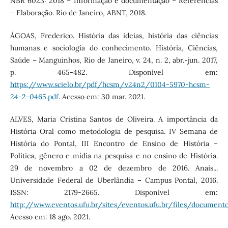
NBR 6023: 2018 – Informação e documentação – Referências
– Elaboração. Rio de Janeiro, ABNT, 2018.
ÁGOAS, Frederico. História das ideias, história das ciências
humanas e sociologia do conhecimento. História, Ciências,
Saúde – Manguinhos, Rio de Janeiro, v. 24, n. 2, abr.-jun. 2017,
p. 465-482. Disponível em:
https://www.scielo.br/pdf/hcsm/v24n2/0104-5970-hcsm-
24-2-0465.pdf
. Acesso em: 30 mar. 2021.
ALVES, Maria Cristina Santos de Oliveira. A importância da
História Oral como metodologia de pesquisa. IV Semana de
História do Pontal, III Encontro de Ensino de História –
Política, gênero e mídia na pesquisa e no ensino de História.
29 de novembro a 02 de dezembro de 2016. Anais...
Universidade Federal de Uberlândia – Campus Pontal, 2016.
ISSN: 2179-2665. Disponível em:
http://www.eventos.ufu.br/sites/eventos.ufu.br/files/documentos
Acesso em: 18 ago. 2021.