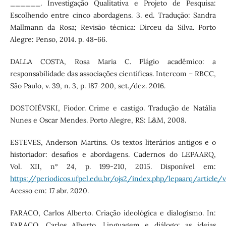
______. Investigação Qualitativa e Projeto de Pesquisa:
Escolhendo entre cinco abordagens. 3. ed. Tradução: Sandra
Mallmann da Rosa; Revisão técnica: Dirceu da Silva. Porto
Alegre: Penso, 2014. p. 48-66.
DALLA COSTA, Rosa Maria C. Plágio acadêmico: a
responsabilidade das associações científicas. Intercom – RBCC,
São Paulo, v. 39, n. 3, p. 187-200, set./dez. 2016.
DOSTOIÉVSKI, Fiodor. Crime e castigo. Tradução de Natália
Nunes e Oscar Mendes. Porto Alegre, RS: L&M, 2008.
ESTEVES, Anderson Martins. Os textos literários antigos e o
historiador: desafios e abordagens. Cadernos do LEPAARQ,
Vol. XII, n° 24, p. 199-210, 2015. Disponível em:
https://periodicos.ufpel.edu.br/ojs2/index.php/lepaarq/articl
Acesso em: 17 abr. 2020.
FARACO, Carlos Alberto. Criação ideológica e dialogismo. In:
FARACO, Carlos Alberto. Linguagem e diálogo: as ideias