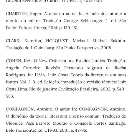
Oliveira Bezerra. São Carlos: EdUFSCar, 2012. 90p.
CHARTIER, Roger. A mão do autor. In: A mão do autor e a
mente do editor. Tradução George Schlesinger. 1. ed. São
Paulo: Editora Unesp, 2014. p. 130-151.
CLARK, Katerina; HOLQUIST, Michael. Mikhail Bakhtin.
Tradução de J. Guinsburg. São Paulo: Perspectiva, 2008.
COHEN, Keit. O New Criticism nos Estados Unidos. Tradução:
Ângela Carneiro; Revisão Fernando Augusto da Rocha
Rodrigues. In: LIMA, Luiz Costa. Teoria da literatura em suas
fontes. Vol. 2. 3. ed. Seleção, introdução e revisão técnica: Luiz
Costa Lima. Rio de janeiro: Civilização Brasileira, 2002. p. 549-
583.
COMPAGNON, Antoine. O autor. In: COMPAGNON, Antoine.
O demônio da teoria: literatura e senso comum. Tradução de
Cleonice Paes Barreto Mourão e Consuelo Fortes Santiago.
Belo Horizonte: Ed. UFMG, 2001. p. 47-96.