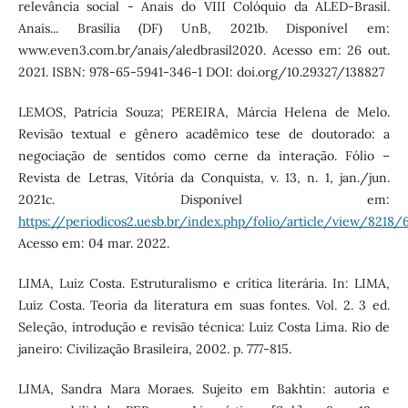
relevância social - Anais do VIII Colóquio da ALED-Brasil.
Anais... Brasília (DF) UnB, 2021b. Disponível em:
www.even3.com.br/anais/aledbrasil2020. Acesso em: 26 out.
2021. ISBN: 978-65-5941-346-1 DOI: doi.org/10.29327/138827
LEMOS, Patrícia Souza; PEREIRA, Márcia Helena de Melo.
Revisão textual e gênero acadêmico tese de doutorado: a
negociação de sentidos como cerne da interação. Fólio –
Revista de Letras, Vitória da Conquista, v. 13, n. 1, jan./jun.
2021c. Disponível em:
https://periodicos2.uesb.br/index.php/folio/article/view/8218/
Acesso em: 04 mar. 2022.
LIMA, Luiz Costa. Estruturalismo e crítica literária. In: LIMA,
Luiz Costa. Teoria da literatura em suas fontes. Vol. 2. 3 ed.
Seleção, introdução e revisão técnica: Luiz Costa Lima. Rio de
janeiro: Civilização Brasileira, 2002. p. 777-815.
LIMA, Sandra Mara Moraes. Sujeito em Bakhtin: autoria e