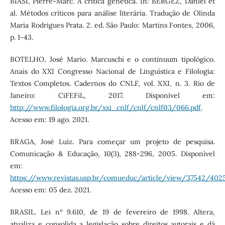
BIASI, Pierre-Marc. A crítica genética. In: BERGEZ, Daniel et
al. Métodos críticos para análise literária. Tradução de Olinda
Maria Rodrigues Prata. 2. ed. São Paulo: Martins Fontes, 2006,
p. 1-43.
BOTELHO, José Mario. Marcuschi e o continuum tipológico.
Anais do XXI Congresso Nacional de Linguística e Filologia:
Textos Completos. Cadernos do CNLF, vol. XXI, n. 3. Rio de
Janeiro: CiFEFiL, 2017. Disponível em:
http://www.filologia.org.br/xxi_cnlf/cnlf/cnlf03/066.pdf
.
Acesso em: 19 ago. 2021.
BRAGA, José Luiz. Para começar um projeto de pesquisa.
Comunicação & Educação, 10(3), 288-296, 2005. Disponível
em:
https://www.revistas.usp.br/comueduc/article/view/37542/402
Acesso em: 05 dez. 2021.
BRASIL. Lei nº 9.610, de 19 de fevereiro de 1998. Altera,
atualiza e consolida a legislação sobre direitos autorais e dá