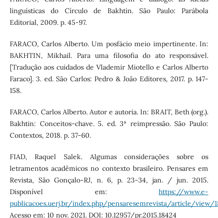
linguísticas do Círculo de Bakhtin. São Paulo: Parábola
Editorial, 2009. p. 45-97.
FARACO, Carlos Alberto. Um posfácio meio impertinente. In:
BAKHTIN, Mikhail. Para uma filosofia do ato responsável.
[Tradução aos cuidados de Vlademir Miotello e Carlos Alberto
Faraco]. 3. ed. São Carlos: Pedro & João Editores, 2017. p. 147-
158.
FARACO, Carlos Alberto. Autor e autoria. In: BRAIT, Beth (org.).
Bakhtin: Conceitos-chave. 5. ed. 3ª reimpressão. São Paulo:
Contextos, 2018. p. 37-60.
FIAD, Raquel Salek. Algumas considerações sobre os
letramentos acadêmicos no contexto brasileiro. Pensares em
Revista, São Gonçalo-RJ, n. 6, p. 23-34, jan. / jun. 2015.
Disponível em:
https://www.e-
publicacoes.uerj.br/index.php/pensaresemrevista/article/view/
Acesso em: 10 nov. 2021. DOI: 10.12957/pr.2015.18424