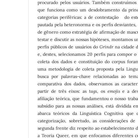
procurado pelos usuários. Também construímos 
que funciona como um desdobramento da princi
categorias periféricas: a de contestação do est
pautada pela heteronorma e os perfis desviantes,
de gênero como estratégia de afirmação de mascul
testar e discutir as nossas hipóteses, montamos
perfis públicos de usuários do
Grindr
na cidade 
e, destes, selecionamos 20 perfis para compor 
coleta dos dados e constituição do corpus for
uma metodologia de coleta proposta pela Linguís
busca por palavras-chave relacionadas ao tema
comparativa dos dados, observamos as caracterís
partir de três eixos: as
tags
, os
emojis
e a des
afiliação teórica, que fundamentou o nosso trab
subsídio para as nossas análises, está dividida 
abarca teóricos da Linguística Cognitiva qu
categorização, sobretudo, as considerações de
segunda frente diz respeito ao estabelecimento 
a Teoria Queer, em que enfocamos diferentes co