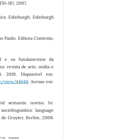
170-187, 2007.
ics. Edinburgh: Edinburgh
ão Paulo: Editora Contexto,
tal e os fundamentos da
a: revista de arte, mídia e
9, 2019. Disponível em:
cle/view/44648
. Acesso em:
and semantic norms. In:
ociolinguistics: language
n de Gruyter, Berlim, 2008.
EGE, 2000.