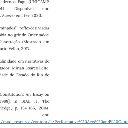
 Cadernos Pagu (UNICAMP.
14. Disponível em:
. Acesso em: fev. 2020.
nados”: reflexões viadas
ia no grindr. Orientador:
Dissertação (Mestrado em
rto Velho, 2017.
linidade em narrativas de
tador: Mirian Soares Leite.
dade do Estado do Rio de
Constitution: An Essay on
988]. In: BIAL, H., The
ledge, p. 154-166, 2004.
l em:
703381/mod_resource/content/1/Performative%20Acts%20and%20Gend