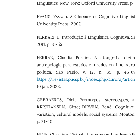
Linguistics. New York: Oxford University Press, p. 
EVANS, Vyvyan. A Glossary of Cognitive Linguist
University Press, 2007.
FERRARI, L. Introdução à Linguística Cognitiva. S
2011. p. 31-55.
FERRAZ, Cláudia Pereira. A etnografia digi
antropologia para estudos em redes on-line. Auror
política, São Paulo, v. 12, n. 35, p. 46-6
https://revistas.pucsp.br/index.php/aurora/arti
10 jan. 2022.
GEERAERTS, Dirk. Prototypes, stereotypes, 
KRISTIANSEN, Gitte; DIRVEN, René. Cognitive s
variation, cultural models, social systems. Mouto
p. 21-40.
HINE, Christine. Virtual ethnography. Londres: S