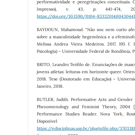
performatividade e peregrinações conceituais.
Impresso), v. 43, p. 441-474, 20
https://doi.org/10.1590/0104-8333201400430441
BAYDOUN, Mahamoud. “Não sou nem curto afemi
sobre a masculinidade hegemônica e a efeminofob
Melissa Andrea Vieira Medeiros. 2017. 195 f. 
Psicologia) – Universidade Federal de Rondônia, Po
BRITO, Leandro Teófilo de. Enunciações de mascu
jovens atletas: leituras em horizonte queer. Orien
2018. Tese (Doutorado em Educação) – Universi
Janeiro, 2018.
BUTLER, Judith. Performative Acts and Gender 
Phenomenology and Feminist Theory, 2004 [1
Performance Studies Reader. Nova York, Rout
Disponíve
https://edisciplinas.usp.br/pluginfile.php/3