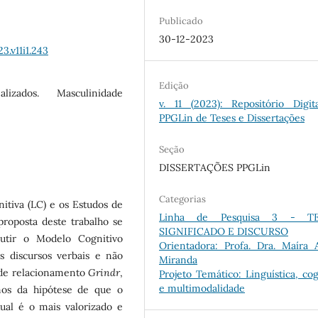
Publicado
30-12-2023
3.v11i1.243
Edição
lizados. Masculinidade
v. 11 (2023): Repositório Digit
PPGLin de Teses e Dissertações
Seção
DISSERTAÇÕES PPGLin
Categorias
nitiva (LC) e os Estudos de
Linha de Pesquisa 3 - TE
roposta deste trabalho se
SIGNIFICADO E DISCURSO
scutir o Modelo Cognitivo
Orientadora: Profa. Dra. Maíra 
s discursos verbais e não
Miranda
vo de relacionamento
Grindr
,
Projeto Temático: Linguística, co
e multimodalidade
mos da hipótese de que o
ual é o mais valorizado e