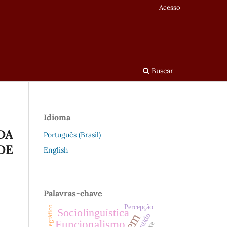
Acesso
Buscar
Idioma
DA
Português (Brasil)
DE
English
Palavras-chave
Percepção
Sociolinguística
Sentido
Funcionalismo