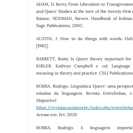
ADAM, D. Berry. From Liberation to Transgressio
and Queer Studies at the turn of the twenty-firs
Raiane; SEIDMAN, Steven. Handbook of lesbian 
Sage Publications, 2002.
AUSTIN, J. How to do things with words. Oxfo
[1962].
BARRETT, Rusty. Is Queer theory important for s
KIBLER, Kathryn Campbell e col. Language a
meaning in theory and practice. CSLI Publications,
BORBA, Rodrigo. Linguística Queer: uma perspecti
estudos da linguagem. Revista Entrelinhas, v.
Disponíve
https://revistas.unisinos.br/index.php/entrelinh
Acesso em: fev. 2020.
BORBA, Rodrigo. A linguagem importa