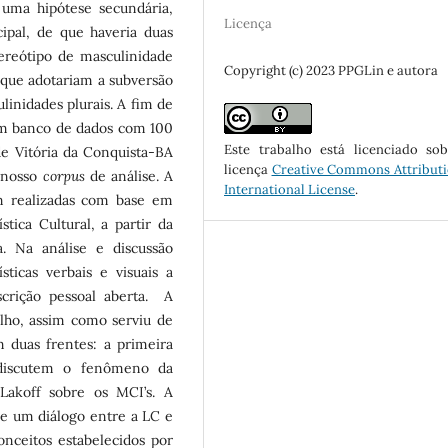
uma hipótese secundária,
Licença
pal, de que haveria duas
ereótipo de masculinidade
Copyright (c) 2023 PPGLin e autora
 que adotariam a subversão
inidades plurais. A fim de
 um banco de dados com 100
Este trabalho está licenciado s
de Vitória da Conquista-BA
licença
Creative Commons Attributi
o nosso
corpus
de análise. A
International License
.
am realizadas com base em
tica Cultural, a partir da
. Na análise e discussão
ticas verbais e visuais a
crição pessoal aberta. A
alho, assim como serviu de
em duas frentes: a primeira
e discutem o fenômeno da
 Lakoff sobre os MCI’s. A
de um diálogo entre a LC e
nceitos estabelecidos por