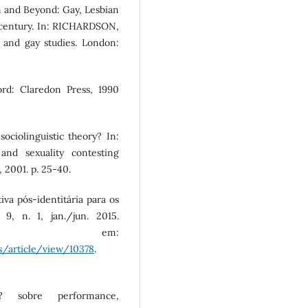
n and Beyond: Gay, Lesbian
t century. In: RICHARDSON,
and gay studies. London:
rd: Claredon Press, 1990
ociolinguistic theory? In:
nd sexuality contesting
 2001. p. 25-40.
va pós-identitária para os
 9, n. 1, jan./jun. 2015.
l em:
as/article/view/10378
.
? sobre performance,