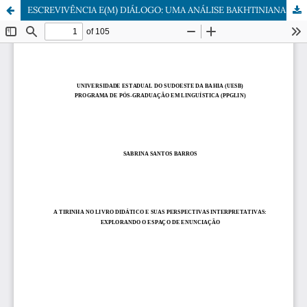
ESCREVIVÊNCIA E(M) DIÁLOGO: UMA ANÁLISE BAKHTINIANA DE CONTOS DE CONCEIÇÃO EVARISTO