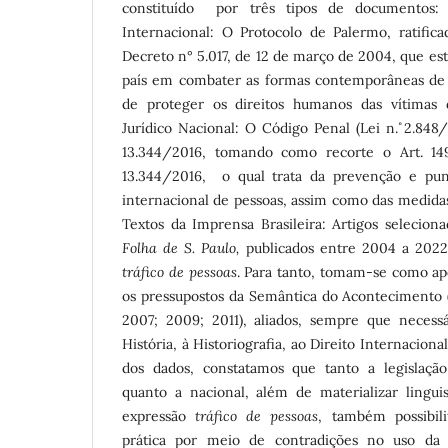
constituído por três tipos de documentos:
Internacional: O Protocolo de Palermo, ratific
Decreto n° 5.017, de 12 de março de 2004, que e
país em combater as formas contemporâneas de
de proteger os direitos humanos das vítimas 
Jurídico Nacional: O Código Penal (Lei n.˚ 2.848
13.344/2016, tomando como recorte o Art. 149
13.344/2016, o qual trata da prevenção e puni
internacional de pessoas, assim como das medidas
Textos da Imprensa Brasileira: Artigos selecion
Folha de S. Paulo,
publicados entre 2004 a 202
tráfico de pessoas
. Para tanto, tomam-se como ap
os pressupostos da Semântica do Acontecimento
2007; 2009; 2011), aliados, sempre que necessár
História, à Historiografia, ao Direito Internaciona
dos dados, constatamos que tanto a legislação
quanto a nacional, além de materializar lingui
expressão
tráfico de pessoas
, também possibil
prática por meio de contradições no uso da