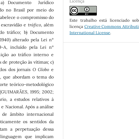
Licença
 a) Documento Jurídico
ado no Brasil por meio do
stabelece o compromisso do
Este trabalho está licenciado s
 escravidão e
tráfico
, além
licença
Creative Commons Attributi
do tráfico; b) Documento
International License
.
/1940) alterado pela Lei n°
-A, incluído pela Lei nº
ção ao tráfico interno e
 de proteção às vítimas; c)
ados dos jornais
O Globo
e
2, que abordam o tema do
orte teórico-metodológico
 (GUIMARÃES, 1995; 2002;
io, a estudos relativos à
l e Nacional. Após a análise
 de âmbito internacional
sticamente os sentidos da
itam a perpetuação dessa
 linguagem que implicam