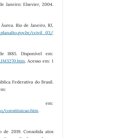
de Janeiro: Elsevier, 2004.
 Áurea. Rio de Janeiro, RJ,
planalto.gov.br/ccivil_03/
e 1885. Disponível em:
/LIM3270.htm
. Acesso em: 1
blica Federativa do Brasil.
em:
l em:
ao/constituicao.htm
.
 de 2019. Consolida atos