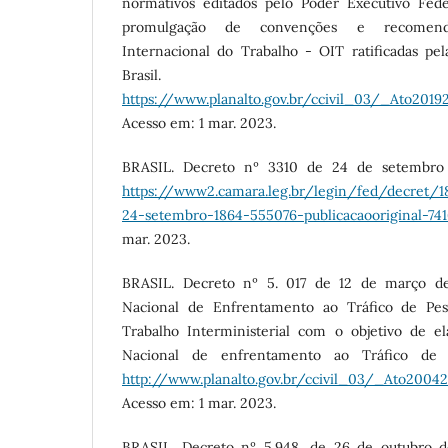
normativos editados pelo Poder Executivo Fed
promulgação de convenções e recomend
Internacional do Trabalho - OIT ratificadas pel
Brasil. Disp
https://www.planalto.gov.br/ccivil_03/_Ato20
Acesso em: 1 mar. 2023.
BRASIL. Decreto nº 3310 de 24 de setembro 
https://www2.camara.leg.br/legin/fed/decret/1
24-setembro-1864-555076-publicacaooriginal-74
mar. 2023.
BRASIL. Decreto nº 5. 017 de 12 de março de
Nacional de Enfrentamento ao Tráfico de Pes
Trabalho Interministerial com o objetivo de e
Nacional de enfrentamento ao Tráfico de P
http://www.planalto.gov.br/ccivil_03/_Ato200
Acesso em: 1 mar. 2023.
BRASIL. Decreto nº 5.948, de 26 de outubro de