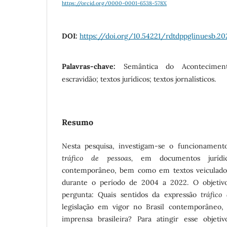
https://orcid.org/0000-0001-6538-578X
DOI:
https://doi.org/10.54221/rdtdppglinuesb.202
Palavras-chave:
Semântica do Aconteciment
escravidão; textos jurídicos; textos jornalísticos.
Resumo
Nesta pesquisa, investigam-se o funcionament
tráfico de pessoas,
em documentos jurídic
contemporâneo, bem como em textos veiculados 
durante o período de 2004 a 2022. O objetiv
pergunta: Quais sentidos da expressão
tráfico
legislação em vigor no Brasil contemporâneo
imprensa brasileira? Para atingir esse objet