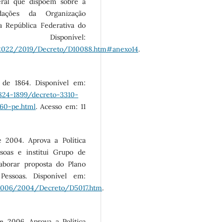
eral que dispõem sobre a
ações da Organização
a República Federativa do
onível:
192022/2019/Decreto/D10088.htm#anexo14
.
de 1864. Disponível em:
824-1899/decreto-3310-
160-pe.html
. Acesso em: 11
 2004. Aprova a Política
soas e institui Grupo de
laborar proposta do Plano
essoas. Disponível em:
42006/2004/Decreto/D5017.htm
.
 2006. Aprova a Política