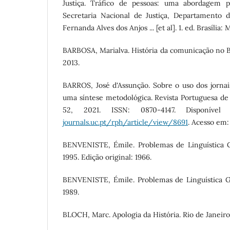
Justiça. Tráfico de pessoas: uma abordagem p
Secretaria Nacional de Justiça, Departamento d
Fernanda Alves dos Anjos ... [et al]. 1. ed. Brasília: 
BARBOSA, Marialva. História da comunicação no Bra
2013.
BARROS, José d'Assunção. Sobre o uso dos jornai
uma síntese metodológica. Revista Portuguesa de H
52, 2021. ISSN: 0870-4147. Disponív
journals.uc.pt/rph/article/view/8691
. Acesso em:
BENVENISTE, Émile. Problemas de Linguística G
1995. Edição original: 1966.
BENVENISTE, Émile. Problemas de Linguística Ge
1989.
BLOCH, Marc. Apologia da História. Rio de Janeiro