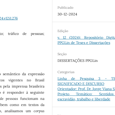
Publicado
30-12-2024
4.v12i1.276
Edição
o; tráfico de pessoas;
v. 12 (2024): Repositório Digit
PPGLin de Teses e Dissertações
Seção
DISSERTAÇÕES PPGLin
Categorias
o semântico da expressão
Linha de Pesquisa 3 - TE
os vigentes no Brasil
SIGNIFICADO E DISCURSO
pela imprensa brasileira
Orientador: Prof. Dr. Jorge Viana 
o é responder à seguinte
Projeto Temático: Sentid
 de pessoas
funcionam na
escravidão, trabalho e liberdade
, bem como em textos da
ivo, analisamos um
corpus