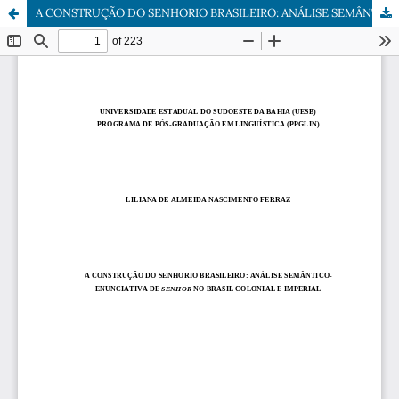
A CONSTRUÇÃO DO SENHORIO BRASILEIRO: ANÁLISE SEMÂNTICO-ENUNCIATIVA DE SENHOR NO BRASIL COLONIAL E IMPERIAL