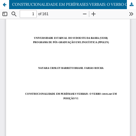
CONSTRUCIONALIDADE EM PERÍFRASES VERBAIS: O VERBO CHEGAR EM POSIÇÃO V1