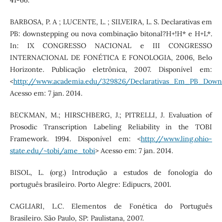
BARBOSA, P. A ; LUCENTE, L. ; SILVEIRA, L. S. Declarativas em
PB: downstepping ou nova combinação bitonal?H+!H* e H+L*.
In: IX CONGRESSO NACIONAL e III CONGRESSO
INTERNACIONAL DE FONÉTICA E FONOLOGIA, 2006, Belo
Horizonte. Publicação eletrônica, 2007. Disponível em:
<
http://www.academia.edu/329826/Declarativas_Em_PB_Do
Acesso em: 7 jan. 2014.
BECKMAN, M.; HIRSCHBERG, J.; PITRELLI, J. Evaluation of
Prosodic Transcription Labeling Reliability in the TOBI
Framework. 1994. Disponível em: <
http://www.ling.ohio-
state.edu/~tobi/ame_tobi
> Acesso em: 7 jan. 2014.
BISOL, L. (org.) Introdução a estudos de fonologia do
português brasileiro. Porto Alegre: Edipucrs, 2001.
CAGLIARI, L.C. Elementos de Fonética do Português
Brasileiro. São Paulo, SP: Paulistana, 2007.