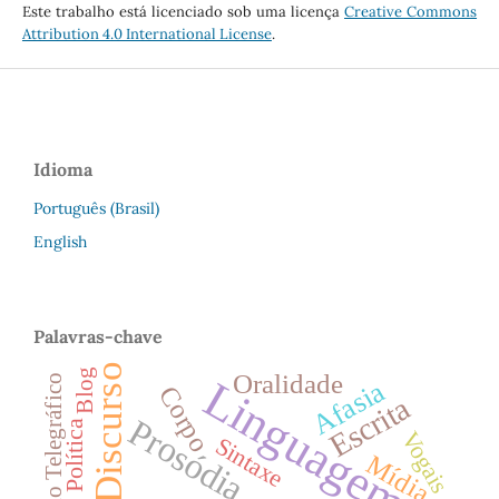
Este trabalho está licenciado sob uma licença
Creative Commons
Attribution 4.0 International License
.
Idioma
Português (Brasil)
English
Palavras-chave
Discurso
Blog
Oralidade
Linguagem
Estilo Telegráfico
Afasia
Corpo
Escrita
Prosódia
Política
Vogais
Sintaxe
Mídia