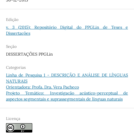
30-12-2015
Edição
v. 3 (2015): Repositório Digital do PPGLin de Teses e
Dissertações
Seção
DISSERTAÇÕES PPGLin
Categorias
Linha de Pesquisa 1 - DESCRIÇÃO E ANÁLISE DE LÍNGUAS
NATURAIS
Orientadora: Profa. Dra. Vera Pacheco
Projeto Temático: Investigação acústico-perceptual de
aspectos segmentais e suprassegmentais de línguas naturais
Licença