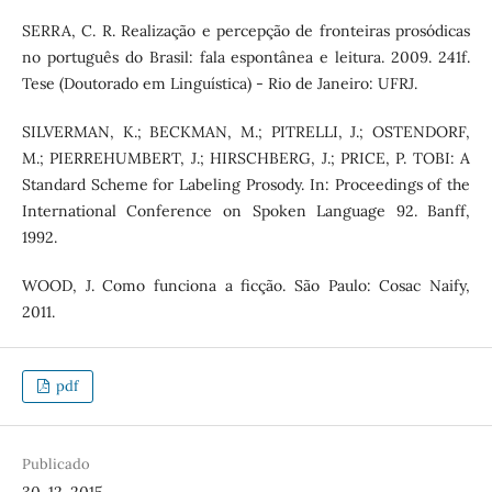
SERRA, C. R. Realização e percepção de fronteiras prosódicas
no português do Brasil: fala espontânea e leitura. 2009. 241f.
Tese (Doutorado em Linguística) - Rio de Janeiro: UFRJ.
SILVERMAN, K.; BECKMAN, M.; PITRELLI, J.; OSTENDORF,
M.; PIERREHUMBERT, J.; HIRSCHBERG, J.; PRICE, P. TOBI: A
Standard Scheme for Labeling Prosody. In: Proceedings of the
International Conference on Spoken Language 92. Banff,
1992.
WOOD, J. Como funciona a ficção. São Paulo: Cosac Naify,
2011.
pdf
Publicado