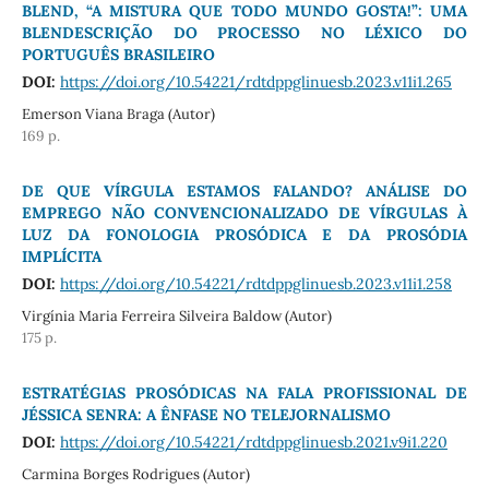
BLEND, “A MISTURA QUE TODO MUNDO GOSTA!”: UMA
BLENDESCRIÇÃO DO PROCESSO NO LÉXICO DO
PORTUGUÊS BRASILEIRO
DOI:
https://doi.org/10.54221/rdtdppglinuesb.2023.v11i1.265
Emerson Viana Braga (Autor)
169 p.
DE QUE VÍRGULA ESTAMOS FALANDO? ANÁLISE DO
EMPREGO NÃO CONVENCIONALIZADO DE VÍRGULAS À
LUZ DA FONOLOGIA PROSÓDICA E DA PROSÓDIA
IMPLÍCITA
DOI:
https://doi.org/10.54221/rdtdppglinuesb.2023.v11i1.258
Virgínia Maria Ferreira Silveira Baldow (Autor)
175 p.
ESTRATÉGIAS PROSÓDICAS NA FALA PROFISSIONAL DE
JÉSSICA SENRA: A ÊNFASE NO TELEJORNALISMO
DOI:
https://doi.org/10.54221/rdtdppglinuesb.2021.v9i1.220
Carmina Borges Rodrigues (Autor)