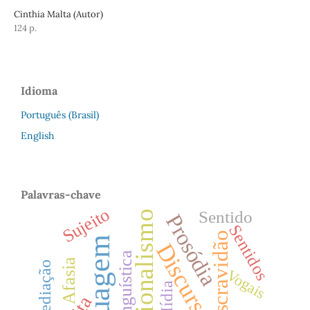
Cinthia Malta (Autor)
124 p.
Idioma
Português (Brasil)
English
Palavras-chave
Sujeito
Sentido
Funcionalismo
Prosódia
Sentidos
Escravidão
Linguagem
Discurso
Afasia
Mediação
Vogais
Mídia