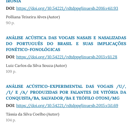
IRONIA
DOI:
https://doi.org/10.54221/rdtdppglinuesb.2016.v4i1.93
Polliana Teixeira Alves (Autor)
90 p.
ANÁLISE ACÚSTICA DAS VOGAIS NASAIS E NASALIZADAS
DO PORTUGUÊS DO BRASIL E SUAS IMPLICAÇÕES
FONÉTICO-FONOLÓGICAS
DOI:
https://doi.org/10.54221/rdtdppglinuesb.2013.v1i1.28
Luiz Carlos da Silva Souza (Autor)
109 p.
ANÁLISE ACÚSTICO-EXPERIMENTAL DAS VOGAIS /U/,
/I/ E /A/ PRODUZIDAS POR FALANTES DE VITÓRIA DA
CONQUISTA/BA, SALVADOR/BA E TEÓFILO OTONI/MG
DOI:
https://doi.org/10.54221/rdtdppglinuesb.2015.v3i1.69
Tássia da Silva Coelho (Autor)
104 p.