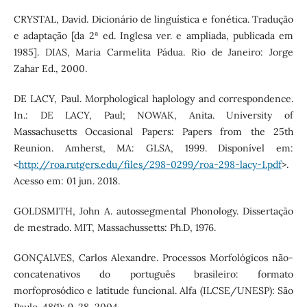
CRYSTAL, David. Dicionário de linguística e fonética. Tradução
e adaptação [da 2ª ed. Inglesa ver. e ampliada, publicada em
1985]. DIAS, Maria Carmelita Pádua. Rio de Janeiro: Jorge
Zahar Ed., 2000.
DE LACY, Paul. Morphological haplology and correspondence.
In.: DE LACY, Paul; NOWAK, Anita. University of
Massachusetts Occasional Papers: Papers from the 25th
Reunion. Amherst, MA: GLSA, 1999. Disponível em:
<
http://roa.rutgers.edu/files/298-0299/roa-298-lacy-1.pdf
>.
Acesso em: 01 jun. 2018.
GOLDSMITH, John A. autossegmental Phonology. Dissertação
de mestrado. MIT, Massachussetts: Ph.D, 1976.
GONÇALVES, Carlos Alexandre. Processos Morfológicos não-
concatenativos do português brasileiro: formato
morfoprosódico e latitude funcional. Alfa (ILCSE/UNESP): São
Paulo. 48(1): 9-28, 2004.