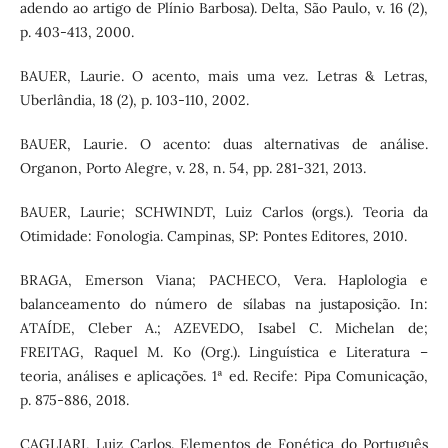
adendo ao artigo de Plínio Barbosa). Delta, São Paulo, v. 16 (2),
p. 403-413, 2000.
BAUER, Laurie. O acento, mais uma vez. Letras & Letras,
Uberlândia, 18 (2), p. 103-110, 2002.
BAUER, Laurie. O acento: duas alternativas de análise.
Organon, Porto Alegre, v. 28, n. 54, pp. 281-321, 2013.
BAUER, Laurie; SCHWINDT, Luiz Carlos (orgs.). Teoria da
Otimidade: Fonologia. Campinas, SP: Pontes Editores, 2010.
BRAGA, Emerson Viana; PACHECO, Vera. Haplologia e
balanceamento do número de sílabas na justaposição. In:
ATAÍDE, Cleber A.; AZEVEDO, Isabel C. Michelan de;
FREITAG, Raquel M. Ko (Org.). Linguística e Literatura –
teoria, análises e aplicações. 1ª ed. Recife: Pipa Comunicação,
p. 875-886, 2018.
CAGLIARI, Luiz Carlos. Elementos de Fonética do Português