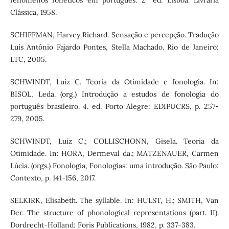
fenômenos fonéticos em português. 2ª ed. Lisboa. Livraria
Clássica, 1958.
SCHIFFMAN, Harvey Richard. Sensação e percepção. Tradução
Luís Antônio Fajardo Pontes, Stella Machado. Rio de Janeiro:
LTC, 2005.
SCHWINDT, Luiz C. Teoria da Otimidade e fonologia. In:
BISOL, Leda. (org.) Introdução a estudos de fonologia do
português brasileiro. 4. ed. Porto Alegre: EDIPUCRS, p. 257-
279, 2005.
SCHWINDT, Luiz C.; COLLISCHONN, Gisela. Teoria da
Otimidade. In: HORA, Dermeval da.; MATZENAUER, Carmen
Lúcia. (orgs.) Fonologia, Fonologias: uma introdução. São Paulo:
Contexto, p. 141-156, 2017.
SELKIRK, Elisabeth. The syllable. In: HULST, H.; SMITH, Van
Der. The structure of phonological representations (part. II).
Dordrecht-Holland: Foris Publications, 1982, p. 337-383.