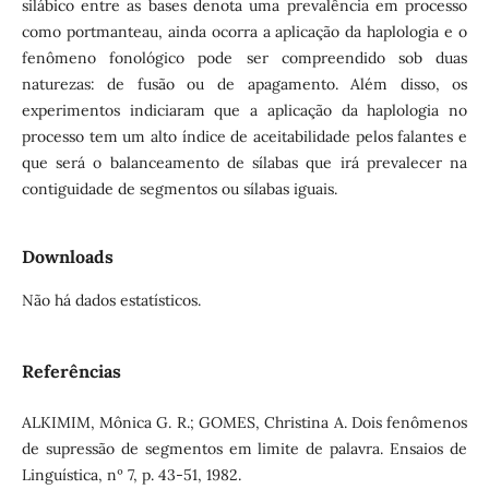
silábico entre as bases denota uma prevalência em processo
como portmanteau, ainda ocorra a aplicação da haplologia e o
fenômeno fonológico pode ser compreendido sob duas
naturezas: de fusão ou de apagamento. Além disso, os
experimentos indiciaram que a aplicação da haplologia no
processo tem um alto índice de aceitabilidade pelos falantes e
que será o balanceamento de sílabas que irá prevalecer na
contiguidade de segmentos ou sílabas iguais.
Downloads
Não há dados estatísticos.
Referências
ALKIMIM, Mônica G. R.; GOMES, Christina A. Dois fenômenos
de supressão de segmentos em limite de palavra. Ensaios de
Linguística, nº 7, p. 43-51, 1982.