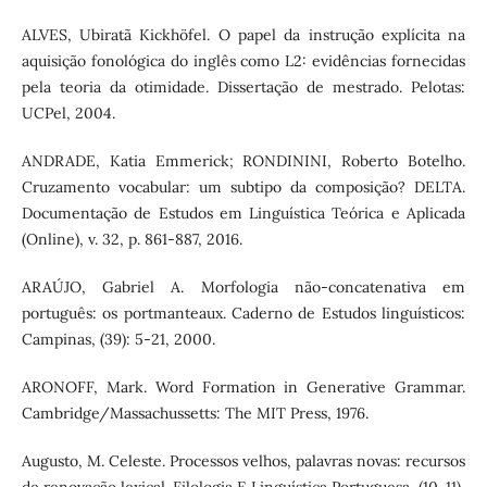
ALVES, Ubiratã Kickhöfel. O papel da instrução explícita na
aquisição fonológica do inglês como L2: evidências fornecidas
pela teoria da otimidade. Dissertação de mestrado. Pelotas:
UCPel, 2004.
ANDRADE, Katia Emmerick; RONDININI, Roberto Botelho.
Cruzamento vocabular: um subtipo da composição? DELTA.
Documentação de Estudos em Linguística Teórica e Aplicada
(Online), v. 32, p. 861-887, 2016.
ARAÚJO, Gabriel A. Morfologia não-concatenativa em
português: os portmanteaux. Caderno de Estudos linguísticos:
Campinas, (39): 5-21, 2000.
ARONOFF, Mark. Word Formation in Generative Grammar.
Cambridge/Massachussetts: The MIT Press, 1976.
Augusto, M. Celeste. Processos velhos, palavras novas: recursos
de renovação lexical. Filologia E Linguística Portuguesa, (10-11),