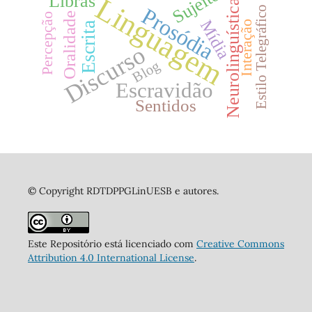
Sujeito
Libras
Linguagem
Neurolinguística
Prosódia
Estilo Telegráfico
Oralidade
Percepção
Mídia
Interação
Escrita
Discurso
Blog
Escravidão
Sentidos
© Copyright RDTDPPGLinUESB e autores.
Este Repositório está licenciado com
Creative Commons
Attribution 4.0 International License
.