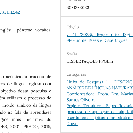
30-12-2023
3.v11i1.242
Edição
nglês. Epêntese vocálica.
v. 11 (2023): Repositório Digit
PPGLin de Teses e Dissertações
Seção
DISSERTAÇÕES PPGLin
Categorias
co-acústica do processo de
Linha de Pesquisa 1 - DESCRI
iros de língua inglesa com
ANÁLISE DE LÍNGUAS NATURAI
objetivo dessa pesquisa é
Coorientadora: Profa. Dra. Mari
bém utilizam o processo de
Santos Oliveira
 molde silábico da língua
Projeto Temático: Especificidad
processo de aquisição da fala, lei
ado na fala de aprendizes
escrita em sujeitos com síndro
ágios mais iniciantes do
Down
DES, 2001, PRADO, 2016,