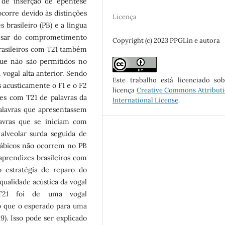
de inserção de epêntese
ocorre devido às distinções
Licença
 brasileiro (PB) e a língua
pesar do comprometimento
Copyright (c) 2023 PPGLin e autora
 brasileiros com T21 também
que não são permitidos no
 vogal alta anterior. Sendo
Este trabalho está licenciado s
s acusticamente o F1 e o F2
licença
Creative Commons Attributi
es com T21 de palavras da
International License
.
palavras que apresentassem
avras que se iniciam com
alveolar surda seguida de
ilábicos não ocorrem no PB
prendizes brasileiros com
 estratégia de reparo do
 qualidade acústica da vogal
 T21 foi de uma vogal
do que o esperado para uma
19). Isso pode ser explicado