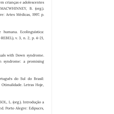
m crianças e adolescentes
MACWHINNEY, B. (org.).
: Artes Médicas, 1997. p.
 humana. Ecolinguística:
EBEL), v. 3, n. 2, p. 4-21,
duals with Down syndrome.
wn syndrome: a promising
uguês do Sul do Brasil:
a Otimalidade. Letras Hoje,
L, L. (org.). Introdução a
ed. Porto Alegre: Edipucrs,