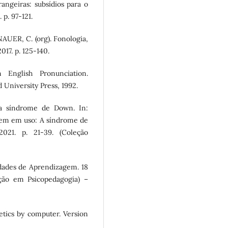
rangeiras: subsídios para o
 p. 97-121.
AUER, C. (org). Fonologia,
017. p. 125-140.
English Pronunciation.
University Press, 1992.
 a síndrome de Down. In:
gem em uso: A síndrome de
21. p. 21-39. (Coleção
dades de Aprendizagem. 18
ação em Psicopedagogia) –
ics by computer. Version