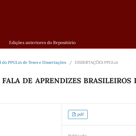
Edições anteriores do Repositório
tal do PPGLin de Teses e Dissertações
/
DISSERTAÇÕES PPGLin
 FALA DE APRENDIZES BRASILEIROS 
pdf
Publicado