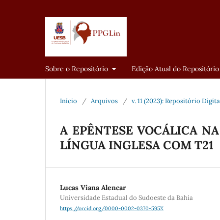
Sobre o Repositório
Edição Atual do Repositório
Início
/
Arquivos
/
v. 11 (2023): Repositório Digi
A EPÊNTESE VOCÁLICA NA
LÍNGUA INGLESA COM T21
Lucas Viana Alencar
Universidade Estadual do Sudoeste da Bahia
https://orcid.org/0000-0002-0370-595X