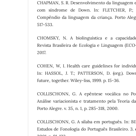
CHAPMAN, S. R. Desenvolvimento da linguagem e
com síndrome de Down. In: FLETCHER, P.; 
Compêndio da linguagem da criança. Porto Alegre
517-533.
CHOMSKY, N. A biolinguística e a capacidade
Revista Brasileira de Ecologia e Linguagem (ECO-R
2017.
COHEN, W, I. Health care guidelines for indivi
In: HASSOL, J. T.; PATTERSON, D. (org.). Do
future, together. Wiley-liss, 1999. p. 15-36.
COLLISCHONN, G. A epêntese vocálica no Port
Análise variacionista e tratamento pela Teoria d
Porto Alegre. v. 35, n. 1, p. 285-318, 2000.
COLLISCHONN, G. A sílaba em português. In: BISO
Estudos de Fonologia do Português Brasileiro. 3. 