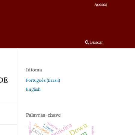
Acesso
Buscar
Idioma
DE
Português (Brasil)
English
Palavras-chave
Sintaxe
Sociolinguística
Percepção
Libras
Escrita