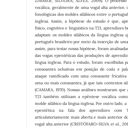
ZIMMER; SILVEIRA; ALVES, 2009). O processo 
vocálica, geralmente de uma vogal alta anterior, 
fonológicas dos moldes silábicos entre o português
inglesa. Assim, a hipótese do estudo é que, a
físico, cognitivo e linguístico na T21, aprendizes
adaptam os moldes silábicos da língua inglesa 
português brasileiro por meio da inserção de uma
assim, para testar nossa hipótese, foram analisada
das vogas epentéticas das produções de aprendiz
língua inglesa. Para o estudo, foram escolhidas 
consoantes oclusivas em posição de
coda
e pal
ataque ramificado com uma consoante fricativa 
uma ou mais consoantes, já que tais contextos s
(CAMARA, 1970). Nossas análises mostraram que a
T21 também utilizam a epêntese vocálica como
molde silábico da língua inglesa. Por outro lado, a
epentética na fala dos aprendizes com
articulatoriamente mais aberta e mais anterior 
vogal alta anterior (CRISTÓFARO-SILVA
et al
., 20