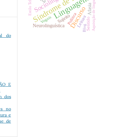
Síndrome de Down
Estilo Telegráfico
Aquisição de linguagem
Linguagem
Afasia
Discurso
Política
Sujeito
Leitura
Vogais
Sentido
Neurolinguística
Blog
al do
ÇÃO E
S
an dos
es no
tura e
me de