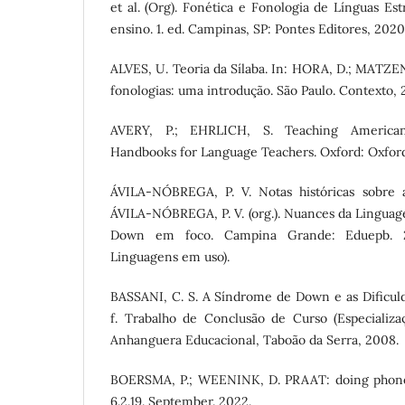
et al. (Org). Fonética e Fonologia de Línguas Est
ensino. 1. ed. Campinas, SP: Pontes Editores, 2020.
ALVES, U. Teoria da Sílaba. In: HORA, D.; MATZEN
fonologias: uma introdução. São Paulo. Contexto, 2
AVERY, P.; EHRLICH, S. Teaching American 
Handbooks for Language Teachers. Oxford: Oxford 
ÁVILA-NÓBREGA, P. V. Notas históricas sobre
ÁVILA-NÓBREGA, P. V. (org.). Nuances da Lingua
Down em foco. Campina Grande: Eduepb. 20
Linguagens em uso).
BASSANI, C. S. A Síndrome de Down e as Dificul
f. Trabalho de Conclusão de Curso (Especializ
Anhanguera Educacional, Taboão da Serra, 2008.
BOERSMA, P.; WEENINK, D. PRAAT: doing phonet
6.2.19. September. 2022.