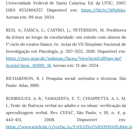
Universidade Federal de Santa Catarina. Ed. da UFSC, 2007.
ISBN 8532804357. Disponível em:
https://bit.ly/3tPpMga
.
Acesso em: 09 mar. 2024.
REIS, A.; FAÍSCA, L.; CASTRO, L.; PETERSSON, M. Preditores
da leitura ao longo da escolaridade: um estudo com alunos do
1º ciclo do ensino básico. In: Actas do VII Simpósio Nacional de
Investigação em Psicologia, p. 3117-3132, 2010. Disponível em:
https://pure.mpg.de/pubman/faces/ViewItemFullPage.jsp?
itemId=item_101991_16
. Acesso em: 13 abr. 2024.
RICHARDSON, R. J. Pesquisa social: métodos e técnicas. São
Paulo: Atlas, 1999.
RODRIGUES, A. B.; YAMASHITA, E. T.; CHIAPPETTA, A. L. M.
L. Teste de fluência verbal no adulto e no idoso: verificação da
aprendizagem verbal. Rev. CEFAC, São Paulo, v. 10, n. 4, p.
443-451, 2008. Disponível em:
https://www.scielo.br/j/rcefac/a/FzHrZfSzvYzBNPrB3vXLB4w/a