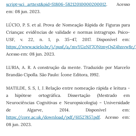
script=sci_arttext&pid=S1806-58212010000200012
. Acesso
em: 08 jun. 2023.
LÚCIO, P. S. et al. Prova de Nomeação Rápida de Figuras para
Crianças: evidências de validade e normas intragrupo. Psico-
USF, v. 22, n. 1, p. 35–47, 2017. Disponível em:
https://www.scielo.br/j/pusf/a/mvYGzNF7QNtmyQsZ4hnvw8r
Acesso em: 08 jun. 2023.
LURIA, A. R. A construção da mente. Traduzido por Marcelo
Brandão Cipolla. São Paulo: Ícone Editora, 1992.
MATILDE, S. S, I, J. Relação entre nomeação rápida e leitura -
a hipótese ortográfica. Dissertação (Mestrado em
Neurociências Cognitivas e Neuropsicologia) – Universidade
de Algarve, 2014. Disponível em:
https://core.ac.uk/download/pdf/61527857.pdf
. Acesso em:
08 jun. 2023.