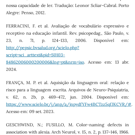
nossa capacidade de ler. Tradução: Leonor Scliar-Cabral. Porto
Alegre: Penso, 2012.
FERRACINI, F. et al. Avaliação de vocabulário expressivo e
receptivo na educação infantil. Rev. psicopedag., São Paulo, v.
23, n. 71, p. 124-133, 2006. Disponível em:
http://pepsic.bvsalud.org/scielo.php?
script=sci_arttext&pid=S0103-
84862006000200006&lng=pt&nrm=iso
. Acesso em: 13 abr.
2024.
FRANÇA, M. P. et al. Aquisição da linguagem oral: relação e
risco para a linguagem escrita. Arquivos de Neuro-Psiquiatria,
v. 62, n. 2b, p. 469–472, jun. 2004. Disponível em:
https://www.scielo.br/j/anp/a/jnpydfYFw4BCTzz5qfJKCVR/#
.
Acesso em: 09 set. 2023.
GESCHWIND, N.; FUSILLO, M. Color-naming defects in
association with alexia. Arch Neurol, v. 15, n. 2, p. 137–146, 1966.