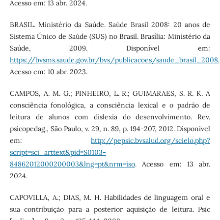
Acesso em: 13 abr. 2024.
BRASIL. Ministério da Saúde. Saúde Brasil 2008: 20 anos de
Sistema Único de Saúde (SUS) no Brasil. Brasília: Ministério da
Saúde, 2009. Disponível em:
https://bvsms.saude.gov.br/bvs/publicacoes/saude_brasil_2008.
Acesso em: 10 abr. 2023.
CAMPOS, A. M. G.; PINHEIRO, L. R.; GUIMARAES, S. R. K. A
consciência fonológica, a consciência lexical e o padrão de
leitura de alunos com dislexia do desenvolvimento. Rev.
psicopedag., São Paulo, v. 29, n. 89, p. 194-207, 2012. Disponível
em:
http://pepsic.bvsalud.org/scielo.php?
script=sci_arttext&pid=S0103-
84862012000200003&lng=pt&nrm=iso
. Acesso em: 13 abr.
2024.
CAPOVILLA, A.; DIAS, M. H. Habilidades de linguagem oral e
sua contribuição para a posterior aquisição de leitura. Psic