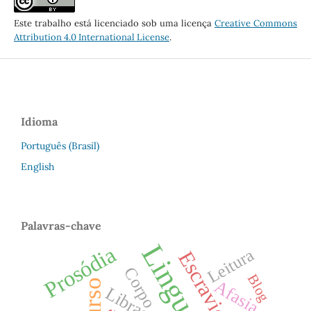
Este trabalho está licenciado sob uma licença
Creative Commons
Attribution 4.0 International License
.
Idioma
Português (Brasil)
English
Palavras-chave
Linguagem
Prosódia
Leitura
Escravidão
Corpo
Blog
Afasia
Libras