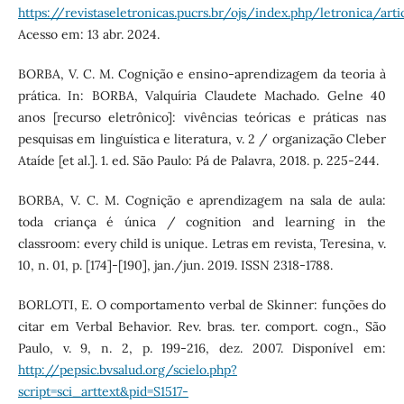
https://revistaseletronicas.pucrs.br/ojs/index.php/letronica/art
Acesso em: 13 abr. 2024.
BORBA, V. C. M. Cognição e ensino-aprendizagem da teoria à
prática. In: BORBA, Valquíria Claudete Machado. Gelne 40
anos [recurso eletrônico]: vivências teóricas e práticas nas
pesquisas em linguística e literatura, v. 2 / organização Cleber
Ataíde [et al.]. 1. ed. São Paulo: Pá de Palavra, 2018. p. 225-244.
BORBA, V. C. M. Cognição e aprendizagem na sala de aula:
toda criança é única / cognition and learning in the
classroom: every child is unique. Letras em revista, Teresina, v.
10, n. 01, p. [174]-[190], jan./jun. 2019. ISSN 2318-1788.
BORLOTI, E. O comportamento verbal de Skinner: funções do
citar em Verbal Behavior. Rev. bras. ter. comport. cogn., São
Paulo, v. 9, n. 2, p. 199-216, dez. 2007. Disponível em:
http://pepsic.bvsalud.org/scielo.php?
script=sci_arttext&pid=S1517-