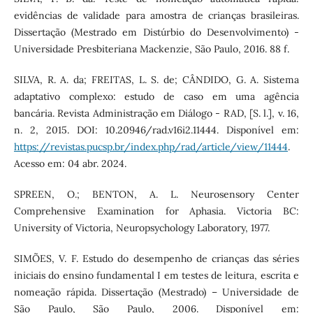
evidências de validade para amostra de crianças brasileiras.
Dissertação (Mestrado em Distúrbio do Desenvolvimento) -
Universidade Presbiteriana Mackenzie, São Paulo, 2016. 88 f.
SILVA, R. A. da; FREITAS, L. S. de; CÂNDIDO, G. A. Sistema
adaptativo complexo: estudo de caso em uma agência
bancária. Revista Administração em Diálogo - RAD, [S. l.], v. 16,
n. 2, 2015. DOI: 10.20946/rad.v16i2.11444. Disponível em:
https://revistas.pucsp.br/index.php/rad/article/view/11444
.
Acesso em: 04 abr. 2024.
SPREEN, O.; BENTON, A. L. Neurosensory Center
Comprehensive Examination for Aphasia. Victoria BC:
University of Victoria, Neuropsychology Laboratory, 1977.
SIMÕES, V. F. Estudo do desempenho de crianças das séries
iniciais do ensino fundamental I em testes de leitura, escrita e
nomeação rápida. Dissertação (Mestrado) – Universidade de
São Paulo, São Paulo, 2006. Disponível em: