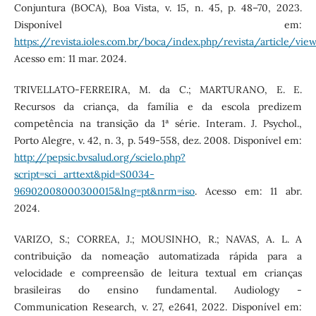
Conjuntura (BOCA), Boa Vista, v. 15, n. 45, p. 48–70, 2023.
Disponível em:
https://revista.ioles.com.br/boca/index.php/revista/article/vi
Acesso em: 11 mar. 2024.
TRIVELLATO-FERREIRA, M. da C.; MARTURANO, E. E.
Recursos da criança, da família e da escola predizem
competência na transição da 1ª série. Interam. J. Psychol.,
Porto Alegre, v. 42, n. 3, p. 549-558, dez. 2008. Disponível em:
http://pepsic.bvsalud.org/scielo.php?
script=sci_arttext&pid=S0034-
96902008000300015&lng=pt&nrm=iso
. Acesso em: 11 abr.
2024.
VARIZO, S.; CORREA, J.; MOUSINHO, R.; NAVAS, A. L. A
contribuição da nomeação automatizada rápida para a
velocidade e compreensão de leitura textual em crianças
brasileiras do ensino fundamental. Audiology -
Communication Research, v. 27, e2641, 2022. Disponível em: