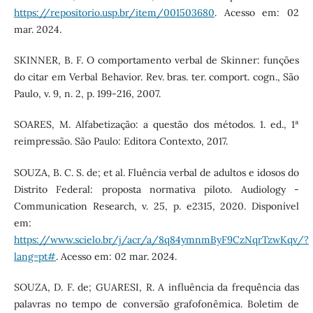
https://repositorio.usp.br/item/001503680
. Acesso em: 02
mar. 2024.
SKINNER, B. F. O comportamento verbal de Skinner: funções
do citar em Verbal Behavior. Rev. bras. ter. comport. cogn., São
Paulo, v. 9, n. 2, p. 199-216, 2007.
SOARES, M. Alfabetização: a questão dos métodos. 1. ed., 1ª
reimpressão. São Paulo: Editora Contexto, 2017.
SOUZA, B. C. S. de; et al. Fluência verbal de adultos e idosos do
Distrito Federal: proposta normativa piloto. Audiology -
Communication Research, v. 25, p. e2315, 2020. Disponível
em:
https://www.scielo.br/j/acr/a/8q84ymnmByF9CzNqrTzwKqv/?
lang=pt#
. Acesso em: 02 mar. 2024.
SOUZA, D. F. de; GUARESI, R. A influência da frequência das
palavras no tempo de conversão grafofonêmica. Boletim de