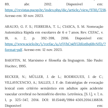
89, abr. 2012. Disponível em:
https://revistas.pucsp.br/index.php/dic/article/view/9710/7218
.
Acesso em: 10 nov. 2023.
ARAUJO, G. F. S.; FERREIRA, T. L.; CIASCA, S. M. Nomeação
Automática Rápida em escolares de 6 e 7 anos. Rev. CEFAC, v.
18, n. 2, p. 392-398, 2016. Disponível em:
https://www.scielo.br/j/rcefac/a/cfjVhCsjdYGbXxtBq68vNfD/?
format=pdf
. Acesso em: 12 nov. 2023.
BAKHTIN, M. Marxismo e filosofia da linguagem. São Paulo:
Hucitec, 1995.
BECKER, N.; MÜLLER, J. de L.; RODRIGUES, J. de C.;
VILLAVICENCIO, A.; SALLES, J. F. de. Estratégias de evocação
lexical com critério semântico em adultos após acidente
vascular cerebral no hemisfério direito. Letrônica, [S. l.], v. 7, n.
1, p. 325–347, 2014. DOI: 10.15448/1984-4301.2014.1.16838.
Disponível em: