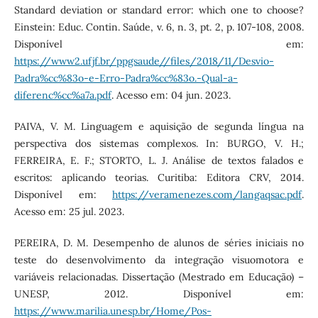
Standard deviation or standard error: which one to choose?
Einstein: Educ. Contin. Saúde, v. 6, n. 3, pt. 2, p. 107-108, 2008.
Disponível em:
https://www2.ufjf.br/ppgsaude//files/2018/11/Desvio-
Padra%cc%83o-e-Erro-Padra%cc%83o.-Qual-a-
diferenc%cc%a7a.pdf
. Acesso em: 04 jun. 2023.
PAIVA, V. M. Linguagem e aquisição de segunda língua na
perspectiva dos sistemas complexos. In: BURGO, V. H.;
FERREIRA, E. F.; STORTO, L. J. Análise de textos falados e
escritos: aplicando teorias. Curitiba: Editora CRV, 2014.
Disponível em:
https://veramenezes.com/langaqsac.pdf
.
Acesso em: 25 jul. 2023.
PEREIRA, D. M. Desempenho de alunos de séries iniciais no
teste do desenvolvimento da integração visuomotora e
variáveis relacionadas. Dissertação (Mestrado em Educação) –
UNESP, 2012. Disponível em:
https://www.marilia.unesp.br/Home/Pos-