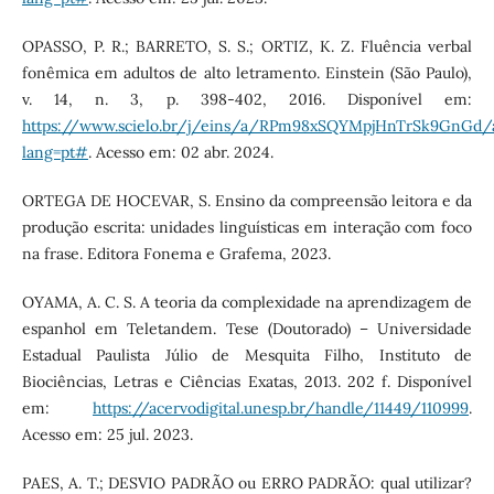
OPASSO, P. R.; BARRETO, S. S.; ORTIZ, K. Z. Fluência verbal
fonêmica em adultos de alto letramento. Einstein (São Paulo),
v. 14, n. 3, p. 398-402, 2016. Disponível em:
https://www.scielo.br/j/eins/a/RPm98xSQYMpjHnTrSk9GnGd/a
lang=pt#
. Acesso em: 02 abr. 2024.
ORTEGA DE HOCEVAR, S. Ensino da compreensão leitora e da
produção escrita: unidades linguísticas em interação com foco
na frase. Editora Fonema e Grafema, 2023.
OYAMA, A. C. S. A teoria da complexidade na aprendizagem de
espanhol em Teletandem. Tese (Doutorado) – Universidade
Estadual Paulista Júlio de Mesquita Filho, Instituto de
Biociências, Letras e Ciências Exatas, 2013. 202 f. Disponível
em:
https://acervodigital.unesp.br/handle/11449/110999
.
Acesso em: 25 jul. 2023.
PAES, A. T.; DESVIO PADRÃO ou ERRO PADRÃO: qual utilizar?