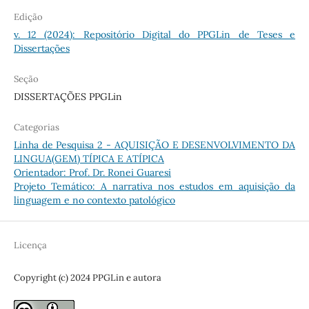
Edição
v. 12 (2024): Repositório Digital do PPGLin de Teses e
Dissertações
Seção
DISSERTAÇÕES PPGLin
Categorias
Linha de Pesquisa 2 - AQUISIÇÃO E DESENVOLVIMENTO DA
LINGUA(GEM) TÍPICA E ATÍPICA
Orientador: Prof. Dr. Ronei Guaresi
Projeto Temático: A narrativa nos estudos em aquisição da
linguagem e no contexto patológico
Licença
Copyright (c) 2024 PPGLin e autora