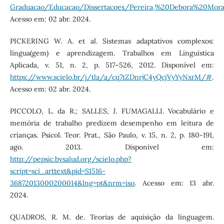
Graduacao/Educacao/Dissertacoes/Pereira,%20Debora%20Morai
Acesso em: 02 abr. 2024.
PICKERING W. A. et al. Sistemas adaptativos complexos:
língua(gem) e aprendizagem. Trabalhos em Linguística
Aplicada, v. 51, n. 2, p. 517–526, 2012. Disponível em:
https://www.scielo.br/j/tla/a/cq7tZDnrjC4yQcjVyYyNxrM/#
.
Acesso em: 02 abr. 2024.
PICCOLO, L. da R.; SALLES, J. FUMAGALLI. Vocabulário e
memória de trabalho predizem desempenho em leitura de
crianças. Psicol. Teor. Prat., São Paulo, v. 15, n. 2, p. 180-191,
ago. 2013. Disponível em:
http://pepsic.bvsalud.org/scielo.php?
script=sci_arttext&pid=S1516-
36872013000200014&lng=pt&nrm=iso
. Acesso em: 13 abr.
2024.
QUADROS, R. M. de. Teorias de aquisição da linguagem.