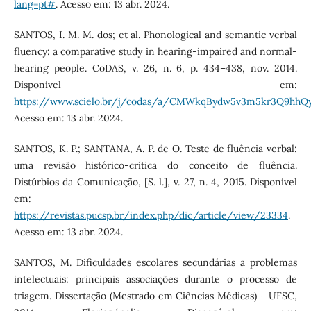
lang=pt#
. Acesso em: 13 abr. 2024.
SANTOS, I. M. M. dos; et al. Phonological and semantic verbal
fluency: a comparative study in hearing-impaired and normal-
hearing people. CoDAS, v. 26, n. 6, p. 434–438, nov. 2014.
Disponível em:
https://www.scielo.br/j/codas/a/CMWkqBydw5v3m5kr3Q9hh
Acesso em: 13 abr. 2024.
SANTOS, K. P.; SANTANA, A. P. de O. Teste de fluência verbal:
uma revisão histórico-crítica do conceito de fluência.
Distúrbios da Comunicação, [S. l.], v. 27, n. 4, 2015. Disponível
em:
https://revistas.pucsp.br/index.php/dic/article/view/23334
.
Acesso em: 13 abr. 2024.
SANTOS, M. Dificuldades escolares secundárias a problemas
intelectuais: principais associações durante o processo de
triagem. Dissertação (Mestrado em Ciências Médicas) - UFSC,