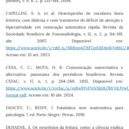
[online], v. 9, n. 2, p. 135-144, 2008.
CAPELLINI, S. A. et al. Desempenho de escolares bons
leitores, com dislexia e com transtorno do déficit de atenção e
hiperatividade em nomeação automática rápida. Revista da
Sociedade Brasileira de Fonoaudiologia, v. 12, n. 2, p. 114–119,
abr. 2007. Disponível em:
https://www.scielo.br/j/rsbf/a/BRRxmjsTBFGpN8Djn8Qy8BG/
Acesso em: 15 set. 2023.
CESA, C. C.; MOTA, H. B. Comunicação aumentativa e
alternativa: panorama dos periódicos brasileiros. Revista
CEFAC, v. 17, n. 1, p. 264-269, 2015. Disponível em:
https://www.scielo.br/j/rcefac/a/xx8w8YyFNNSbDG7bYVKJVwf
format=pdf
. Acesso em: 10 abr. 2024.
DANCEY, C.; REIDY, J. Estatística sem matemática para
psicologia. 7. ed. Porto Alegre: Penso, 2019.
DEHAENE, S. Os neurônios da leitura: como a ciência explica