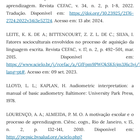
aprendizagem. Revista CEFAC, v. 34, n. 2, p. 1-8, 2022.
Tradução. Disponível em:
https://doi.org/10.23925/2176-
2724.2022v34i3e52724
. Acesso em: 13 abr. 2024.
LEITE, K. K. DE A.; BITTENCOURT, Z. Z. L. DE C.; SILVA, I.
Fatores socioculturais envolvidos no processo de aquisição da
linguagem escrita. Revista CEFAC, v. 17, n. 2, p. 492–501, mar.
2015. Disponível em:
https://www.scielo.br/j/rcefac/a/GfFpm9PWQkSKfcjm3J6c3vj/
lang=pt#
. Acesso em: 09 set. 2023.
LLOYD, L. L.; KAPLAN, H. Audiometric interpretation: a
manual of basic audiometry. Baltimore: University Park Press,
1978.
LOURENÇO, A. A.; ALMEIDA, P. M. O. A motivação escolar e o
processo de aprendizagem. Ciênc. cogn., Rio de Janeiro, v. 15,
n. 2, p. 132-141, 2010. Disponível em:
http://pepsic.bvsalud.org/scielo.php?