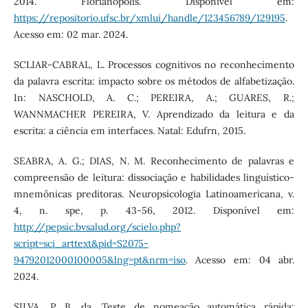
2014. Florianópolis. Disponível em:
https://repositorio.ufsc.br/xmlui/handle/123456789/129195
.
Acesso em: 02 mar. 2024.
SCLIAR-CABRAL, L. Processos cognitivos no reconhecimento
da palavra escrita: impacto sobre os métodos de alfabetização.
In: NASCHOLD, A. C.; PEREIRA, A.; GUARES, R.;
WANNMACHER PEREIRA, V. Aprendizado da leitura e da
escrita: a ciência em interfaces. Natal: Edufrn, 2015.
SEABRA, A. G.; DIAS, N. M. Reconhecimento de palavras e
compreensão de leitura: dissociação e habilidades linguístico-
mnemônicas preditoras. Neuropsicologia Latinoamericana, v.
4, n. spe, p. 43-56, 2012. Disponível em:
http://pepsic.bvsalud.org/scielo.php?
script=sci_arttext&pid=S2075-
94792012000100005&lng=pt&nrm=iso
. Acesso em: 04 abr.
2024.
SILVA, P. B. da. Teste de nomeação automática rápida: