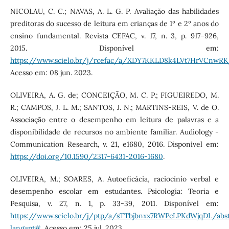
NICOLAU, C. C.; NAVAS, A. L. G. P. Avaliação das habilidades
preditoras do sucesso de leitura em crianças de 1º e 2º anos do
ensino fundamental. Revista CEFAC, v. 17, n. 3, p. 917–926,
2015. Disponível em:
https://www.scielo.br/j/rcefac/a/XDY7KKLD8k4LVt7HrVCnwR
Acesso em: 08 jun. 2023.
OLIVEIRA, A. G. de; CONCEIÇÃO, M. C. P.; FIGUEIREDO, M.
R.; CAMPOS, J. L. M.; SANTOS, J. N.; MARTINS-REIS, V. de O.
Associação entre o desempenho em leitura de palavras e a
disponibilidade de recursos no ambiente familiar. Audiology -
Communication Research, v. 21, e1680, 2016. Disponível em:
https://doi.org/10.1590/2317-6431-2016-1680
.
OLIVEIRA, M.; SOARES, A. Autoeficácia, raciocínio verbal e
desempenho escolar em estudantes. Psicologia: Teoria e
Pesquisa, v. 27, n. 1, p. 33-39, 2011. Disponível em:
https://www.scielo.br/j/ptp/a/sTTbjbnxx7RWPcLPKdWjqDL/abst
lang=pt#
. Acesso em: 25 jul. 2023.