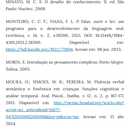
MINAYO, M. C. S. O desafio do conhecimento. 11. ed. São
Paulo: Hucitec, 2008.
MONTEIRO, C. C. F.; VIANA, F. L. P. Falar, ouvir e ler: um
programa para o desenvolvimento da linguagem oral.
Letrônica, v. 14, n. 2, e38500, 2021. DOI: 10.15448/1984-
4301.2021.2.38500. Disponível em:
https://hdl.handle.net/1822/73894
. Acesso em: 08 jun. 2023.
MORIN, E. Introdução ao pensamento complexo. Porto Alegre:
Sulina, 2005.
MOURA, O.; SIMOES, M. R.; PEREIRA, M. Fluência verbal
semântica e fonêmica em crianças: funções cognitivas e
análise temporal. Aval. Psicol., Itatiba, v. 12, n. 2, p. 167-177,
2013. Disponível em:
http://pepsic.bvsalud.org/scielo.php?
script=sci_arttext&pid=S1677-
04712013000200008&lng=pt&nrm=iso
. Acesso em: 13 abr.
2024.