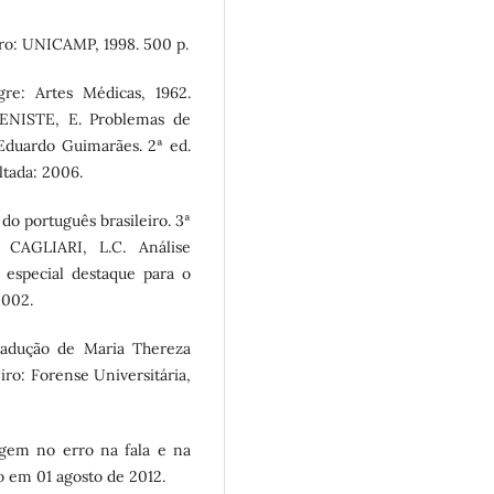
iro: UNICAMP, 1998. 500 p.
re: Artes Médicas, 1962.
VENISTE, E. Problemas de
: Eduardo Guimarães. 2ª ed.
ltada: 2006.
 do português brasileiro. 3ª
 CAGLIARI, L.C. Análise
 especial destaque para o
2002.
adução de Maria Thereza
eiro: Forense Universitária,
agem no erro na fala e na
so em 01 agosto de 2012.