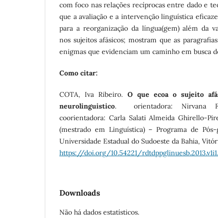
com foco nas relações recíprocas entre dado e te
que a avaliação e a intervenção linguística efic
para a reorganização da língua(gem) além da val
nos sujeitos afásicos; mostram que as paragrafia
enigmas que evidenciam um caminho em busca de
Como citar:
COTA, Iva Ribeiro.
O que ecoa o sujeito af
neurolinguistico
. orientadora: Nirvana F
coorientadora: Carla Salati Almeida Ghirello-Pires
(mestrado em Linguística) – Programa de Pós-gr
Universidade Estadual do Sudoeste da Bahia, Vitór
https://doi.org/10.54221/rdtdppglinuesb.2013.v1i1
Downloads
Não há dados estatísticos.