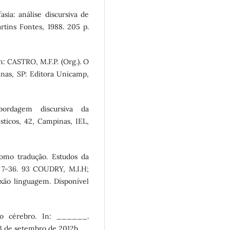
sia: análise discursiva de
rtins Fontes, 1988. 205 p.
 CASTRO, M.F.P. (Org.). O
nas, SP: Editora Unicamp,
rdagem discursiva da
sticos, 42, Campinas, IEL,
como tradução. Estudos da
. 7-36. 93 COUDRY, M.I.H;
xão linguagem. Disponível
o cérebro. In: ______.
3 de setembro de 2012b.