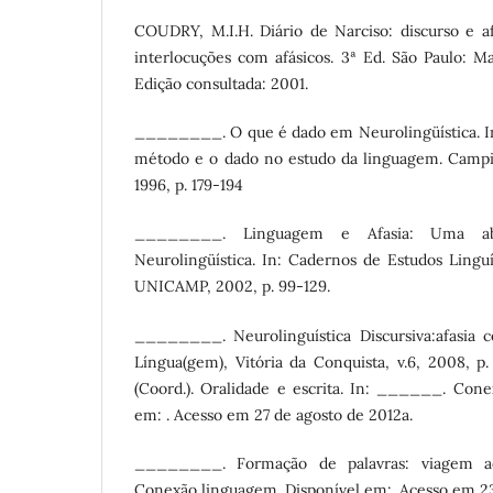
COUDRY, M.I.H. Diário de Narciso: discurso e afa
interlocuções com afásicos. 3ª Ed. São Paulo: Ma
Edição consultada: 2001.
________. O que é dado em Neurolingüística. In:
método e o dado no estudo da linguagem. Campi
1996, p. 179-194
________. Linguagem e Afasia: Uma abo
Neurolingüística. In: Cadernos de Estudos Linguí
UNICAMP, 2002, p. 99-129.
________. Neurolinguística Discursiva:afasia 
Língua(gem), Vitória da Conquista, v.6, 2008, p
(Coord.). Oralidade e escrita. In: ______. Cone
em: . Acesso em 27 de agosto de 2012a.
________. Formação de palavras: viagem a
Conexão linguagem. Disponível em:. Acesso em 2