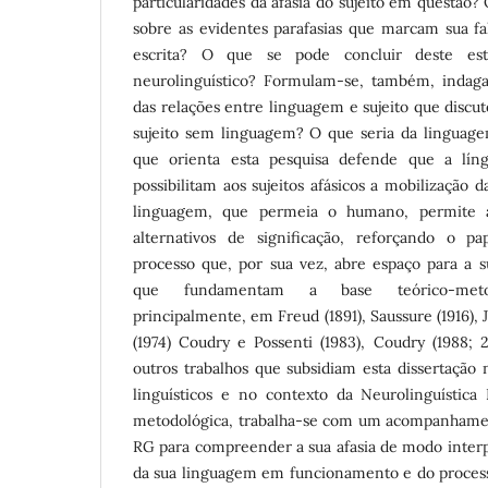
particularidades da afasia do sujeito em questão
sobre as evidentes parafasias que marcam sua fa
escrita? O que se pode concluir deste es
neurolinguístico? Formulam-se, também, indaga
das relações entre linguagem e sujeito que discu
sujeito sem linguagem? O que seria da linguage
que orienta esta pesquisa defende que a lín
possibilitam aos sujeitos afásicos a mobilização d
linguagem, que permeia o humano, permite a 
alternativos de significação, reforçando o pa
processo que, por sua vez, abre espaço para a su
que fundamentam a base teórico-metodo
principalmente, em Freud (1891), Saussure (1916), 
(1974) Coudry e Possenti (1983), Coudry (1988; 
outros trabalhos que subsidiam esta dissertação 
linguísticos e no contexto da Neurolinguística
metodológica, trabalha-se com um acompanhament
RG para compreender a sua afasia de modo interpr
da sua linguagem em funcionamento e do processo