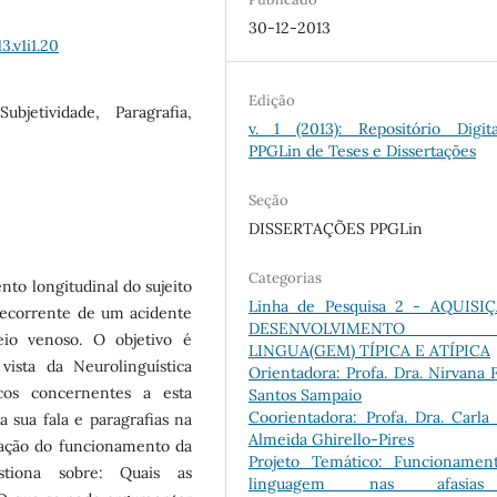
30-12-2013
3.v1i1.20
Edição
Subjetividade, Paragrafia,
v. 1 (2013): Repositório Digit
PPGLin de Teses e Dissertações
Seção
DISSERTAÇÕES PPGLin
Categorias
to longitudinal do sujeito
Linha de Pesquisa 2 - AQUISI
decorrente de um acidente
DESENVOLVIMENTO
eio venoso. O objetivo é
LINGUA(GEM) TÍPICA E ATÍPICA
vista da Neurolinguística
Orientadora: Profa. Dra. Nirvana 
icos concernentes a esta
Santos Sampaio
Coorientadora: Profa. Dra. Carla 
a sua fala e paragrafias na
Almeida Ghirello-Pires
uração do funcionamento da
Projeto Temático: Funcionamen
stiona sobre: Quais as
linguagem nas afasi