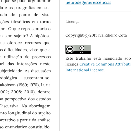
? O que se pode argumentar
neurodegenerescências
la e as paragrafias em sua
tudo do ponto de vista
Licença
ções filosóficas em torno
tem: O que representaria o
Copyright (c) 2013 Iva Ribeiro Cota
m sem sujeito? A hipótese
gua oferece recursos que
as dificuldades, visto que a
utilização de processos
Este trabalho está licenciado s
pel das interações neste
licença
Creative Commons Attributi
International License
.
bjetividade. As discussões
lógica sustentam-se,
Jakobson (1969; 1970), Luria
2002; 2008; 2010), dentre
na perspectiva dos estudos
 Discursiva. Na abordagem
o longitudinal do sujeito
etativo a partir da análise
 enunciativo constituído,