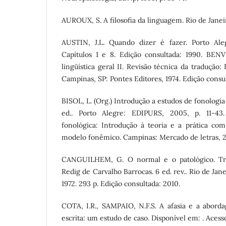
AUROUX, S. A filosofia da linguagem. Rio de Jane
AUSTIN, J.L. Quando dizer é fazer. Porto Aleg
Capítulos 1 e 8. Edição consultada: 1990. BEN
lingüística geral II. Revisão técnica da tradução
Campinas, SP: Pontes Editores, 1974. Edição consu
BISOL, L. (Org.) Introdução a estudos de fonologia
ed.. Porto Alegre: EDIPURS, 2005, p. 11-43.
fonológica: Introdução à teoria e a prática com
modelo fonêmico. Campinas: Mercado de letras, 
CANGUILHEM, G. O normal e o patológico. Tr
Redig de Carvalho Barrocas. 6 ed. rev.. Rio de Jan
1972. 293 p. Edição consultada: 2010.
COTA, I.R., SAMPAIO, N.F.S. A afasia e a abord
escrita: um estudo de caso. Disponível em: . Aces