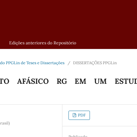
Edições anteriores do Repositório
al do PPGLin de Teses e Dissertações
/
DISSERTAÇÕES PPGLin
ITO AFÁSICO RG EM UM ESTU
PDF
rasil)
Publicado