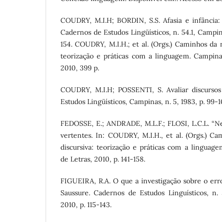
COUDRY, M.I.H; BORDIN, S.S. Afasia e infância: r
Cadernos de Estudos Lingüísticos, n. 54.1, Campina
154. COUDRY, M.I.H.; et al. (Orgs.) Caminhos da n
teorização e práticas com a linguagem. Campina
2010, 399 p.
COUDRY, M.I.H; POSSENTI, S. Avaliar discursos
Estudos Lingüísticos, Campinas, n. 5, 1983, p. 99-1
FEDOSSE, E.; ANDRADE, M.L.F.; FLOSI, L.C.L. “Neu
vertentes. In: COUDRY, M.I.H., et al. (Orgs.) Ca
discursiva: teorização e práticas com a linguag
de Letras, 2010, p. 141-158.
FIGUEIRA, R.A. O que a investigação sobre o erro
Saussure. Cadernos de Estudos Linguísticos, n. 
2010, p. 115-143.