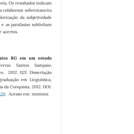
oria. Os resultados indicam
azes colaboram sobremaneira
orização da subjetividade
s e as parafasias sublinham
 acertos.
ásico RG em um estudo
erraz Santos Sampaio.
. 2012. 112f. Dissertação
aduação em Linguística,
ia da Conquista, 2012. DOI:
.20
. Acesso em: xxxxxxxx