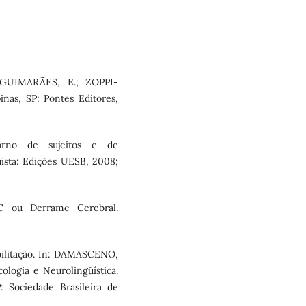
 GUIMARÃES, E.; ZOPPI-
nas, SP: Pontes Editores,
rno de sujeitos e de
uista: Edições UESB, 2008;
VC ou Derrame Cerebral.
ilitação. In: DAMASCENO,
ologia e Neurolingüística.
: Sociedade Brasileira de