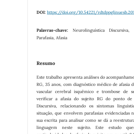
DOI:
https://doi.org/10.54221/rdtdppglinuesb.201
Palavras-chave:
Neurolinguística Discursiva, 
Parafasia, Afasia
Resumo
Este trabalho apresenta análises do acompanhamen
RG, 35 anos, com diagnóstico médico de afasia 
vascular cerebral isquêmico e trombose de s
verificar a afasia do sujeito RG do ponto de 
Discursiva, relacionando os sintomas linguíst
situação, que envolvem parafasias evidenciadas n
sua escrita para analisar como se dá a reestrut
linguagem neste sujeito. Este estudo que