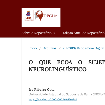
Sobre o Repositório
Edição Atual do Repositório
Início
/
Arquivos
/
v. 1 (2013): Repositório Digit
O QUE ECOA O SUJE
NEUROLINGUÍSTICO
Iva Ribeiro Cota
Universidade Estadual do Sudoeste da Bahia (UESB/B
https://orcid.org/0000-0002-1667-9244