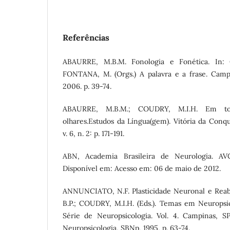
Referências
ABAURRE, M.B.M. Fonologia e Fonética. In:
FONTANA, M. (Orgs.) A palavra e a frase. Campi
2006. p. 39-74.
ABAURRE, M.B.M.; COUDRY, M.I.H. Em to
olhares.Estudos da Língua(gem). Vitória da Conq
v. 6, n. 2: p. 171-191.
ABN, Academia Brasileira de Neurologia. A
Disponível em: Acesso em: 06 de maio de 2012.
ANNUNCIATO, N.F. Plasticidade Neuronal e Reab
B.P.; COUDRY, M.I.H. (Eds.). Temas em Neuropsic
Série de Neuropsicologia. Vol. 4. Campinas, SP
Neuropsicologia, SBNp, 1995, p. 63-74.